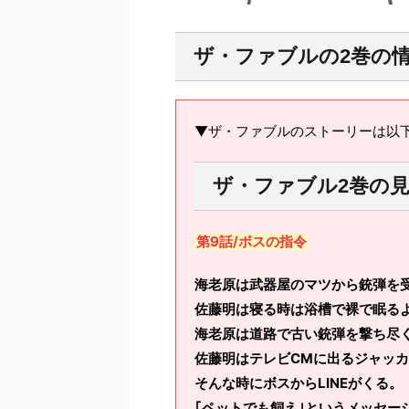
ザ・ファブルの2巻の
▼ザ・ファブルのストーリーは以
ザ・ファブル2巻の
第9話/ボスの指令
海老原は武器屋のマツから銃弾を
佐藤明は寝る時は浴槽で裸で眠る
海老原は道路で古い銃弾を撃ち尽
佐藤明はテレビCMに出るジャッ
そんな時にボスからLINEがくる。
｢ペットでも飼え｣というメッセー