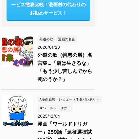
ービス徹底比較！漫画村の代わりの
お勧めサービス！
外道の歌
漫画の名言
2020/01/20
外道の歌（善悪の屑）名
言集…「屑は生きるな」
「もう少し苦しんでから
死のうか？」
A漫画感想・レビュー（ネタバレあり）
★ワールドトリガー
2025/12/04
漫画「ワールドトリガ
ー」259話「遠征選抜試