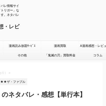
タバレ情報サイ
ドトリガー」な
ます。ネタバレ
感想・レビ
漫画読み放題ｻｰﾋﾞｽ
漫画買取
A漫画感想・レビ
その他
「鬼滅の刃」買取料金
タバレあり
コラム
あり）
>
★★ザ・ファブル
】のネタバレ・感想【単行本】