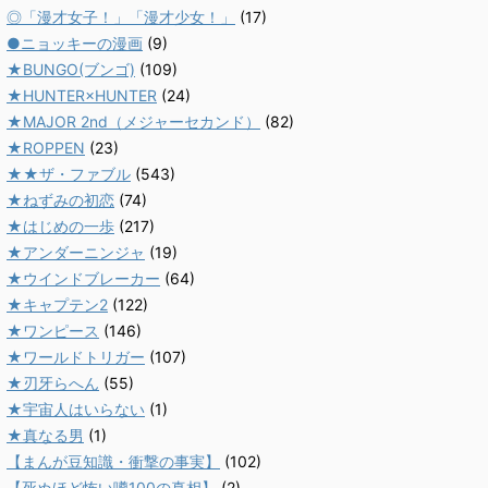
◎「漫才女子！」「漫才少女！」
(17)
●ニョッキーの漫画
(9)
★BUNGO(ブンゴ)
(109)
★HUNTER×HUNTER
(24)
★MAJOR 2nd（メジャーセカンド）
(82)
★ROPPEN
(23)
★★ザ・ファブル
(543)
★ねずみの初恋
(74)
★はじめの一歩
(217)
★アンダーニンジャ
(19)
★ウインドブレーカー
(64)
★キャプテン2
(122)
★ワンピース
(146)
★ワールドトリガー
(107)
★刃牙らへん
(55)
★宇宙人はいらない
(1)
★真なる男
(1)
【まんが豆知識・衝撃の事実】
(102)
【死ぬほど怖い噂100の真相】
(2)