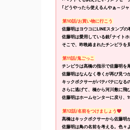
｢どうやったら使えるんやぁ～ジャ
第10話/お買い物に行こう
佐藤明はヨウコにLINEスタンプ
佐藤明は愛用している銃｢ナイトホ
そこで、昨晩絡まれたチンピラを
第11話/鬼ごっこ
チンピラは髙橋の指示で佐藤明を
佐藤明はなんなく巻くが再び見つ
キックボクサーがバテバテになる
さらに逃げて、橋から河川敷に飛
佐藤明はホームセンターに戻り、1
第12話/名前をつけましょう
髙橋はキックボクサーから佐藤明
佐藤明は鳥の名前を考える。色々