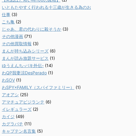
いともたやすく行われる十三歳が生きる為のお
仕事
(3)
こち亀
(2)
じゃあ、君の代わりに殺そうか
(3)
その他漫画
(71)
その他買取情報
(3)
まんが持ち込みシリーズ
(6)
まんが読み放題サービス
(1)
ゆうえんち-バキ外伝-
(14)
わQP我妻涼DesPerado
(1)
わSOV
(1)
わSPY×FAMILY（スパイファミリー）
(1)
アオアシ
(25)
アマチュアビジランテ
(6)
イレギュラーズ
(2)
カイジ
(49)
カグラバチ
(11)
キャプテン名言集
(5)