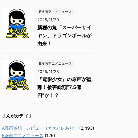
B漫画アニメニュース
2025/11/29
新種の魚「スーパーサイ
ヤン」ドラゴンボールが
由来！
B漫画アニメニュース
2025/11/28
『電影少女』の原画が盗
難！被害総額“7.5億
円”か！？
まんがカテゴリ
A漫画感想・レビュー（ネタバレあり）
(2,493)
B漫画アニメニュース
(126)