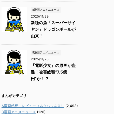
B漫画アニメニュース
2025/11/29
新種の魚「スーパーサイ
ヤン」ドラゴンボールが
由来！
B漫画アニメニュース
2025/11/28
『電影少女』の原画が盗
難！被害総額“7.5億
円”か！？
まんがカテゴリ
A漫画感想・レビュー（ネタバレあり）
(2,493)
B漫画アニメニュース
(126)