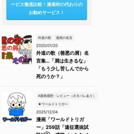
ービス徹底比較！漫画村の代わりの
お勧めサービス！
外道の歌
漫画の名言
2020/01/20
外道の歌（善悪の屑）名
言集…「屑は生きるな」
「もう少し苦しんでから
死のうか？」
A漫画感想・レビュー（ネタバレあり）
★ワールドトリガー
2025/12/04
漫画「ワールドトリガ
ー」259話「遠征選抜試