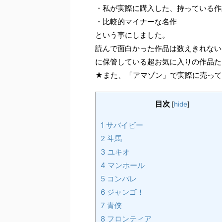
・私が実際に購入した、持っている作
・比較的マイナーな名作
という事にしました。
読んで面白かった作品は数えきれない
に保管している超お気に入りの作品た
★また、「アマゾン」で実際に売って
目次
[
hide
]
1
サバイビー
2
斗馬
3
ユキオ
4
マンホール
5
コンパレ
6
ジャンゴ！
7
青侠
8
フロンティア