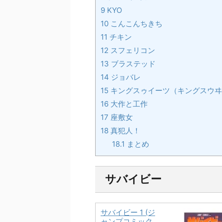
9
KYO
10
こんこんちきち
11
チキン
12
スフェリコン
13
ブラステッド
14
ジョバレ
15
キングスゥイーツ（キングスウヰ
16
大作と工作
17
座敷女
18
真犯人！
18.1
まとめ
サバイビー
サバイビー 1 (ジ
ャンプコミック