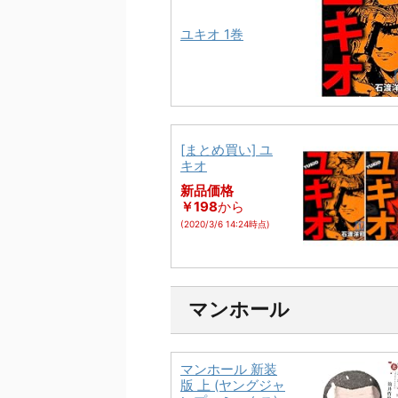
ユキオ 1巻
[まとめ買い] ユ
キオ
新品価格
￥198
から
(2020/3/6 14:24時点)
マンホール
マンホール 新装
版 上 (ヤングジャ