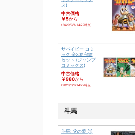
ス)
中古価格
￥5
から
(2020/3/6 14:22時点)
サバイビー コミ
ック 全3巻完結
セット (ジャンプ
コミックス)
中古価格
￥980
から
(2020/3/6 14:22時点)
斗馬
斗馬: 父の夢 (1)