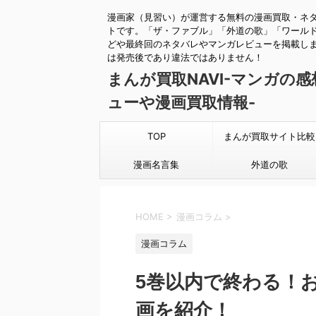
漫画家（見習い）が運営する無料の漫画買取・ネ
トです。「ザ・ファブル」「外道の歌」「ワール
どや最終回のネタバレやマンガレビューを掲載し
は発売後であり違法ではありません！
まんが買取NAVI-マンガの
ューや漫画買取情報-
TOP
まんが買取サイト比較
漫画名言集
外道の歌
HOME
>
漫画コラム
>
漫画コラム
5巻以内で終わる！
画を紹介！