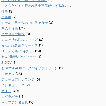
いともたやすく行われる十三歳が生きる為のお
仕事
(3)
こち亀
(2)
じゃあ、君の代わりに殺そうか
(3)
その他漫画
(71)
その他買取情報
(3)
まんが持ち込みシリーズ
(6)
まんが読み放題サービス
(1)
ゆうえんち-バキ外伝-
(14)
わQP我妻涼DesPerado
(1)
わSOV
(1)
わSPY×FAMILY（スパイファミリー）
(1)
アオアシ
(25)
アマチュアビジランテ
(6)
イレギュラーズ
(2)
カイジ
(49)
カグラバチ
(11)
キャプテン名言集
(5)