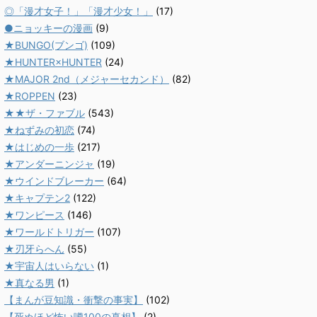
◎「漫才女子！」「漫才少女！」
(17)
●ニョッキーの漫画
(9)
★BUNGO(ブンゴ)
(109)
★HUNTER×HUNTER
(24)
★MAJOR 2nd（メジャーセカンド）
(82)
★ROPPEN
(23)
★★ザ・ファブル
(543)
★ねずみの初恋
(74)
★はじめの一歩
(217)
★アンダーニンジャ
(19)
★ウインドブレーカー
(64)
★キャプテン2
(122)
★ワンピース
(146)
★ワールドトリガー
(107)
★刃牙らへん
(55)
★宇宙人はいらない
(1)
★真なる男
(1)
【まんが豆知識・衝撃の事実】
(102)
【死ぬほど怖い噂100の真相】
(2)