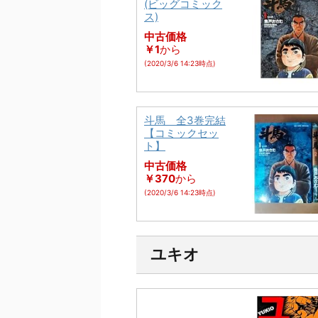
(ビッグコミック
ス)
中古価格
￥1
から
(2020/3/6 14:23時点)
斗馬 全3巻完結
【コミックセッ
ト】
中古価格
￥370
から
(2020/3/6 14:23時点)
ユキオ