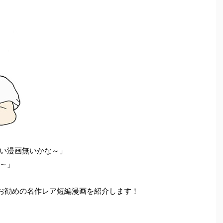
い漫画無いかな～」
～」
お勧めの名作レア短編漫画を紹介します！