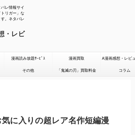
タバレ情報サイ
ドトリガー」な
ます。ネタバレ
感想・レビ
漫画読み放題ｻｰﾋﾞｽ
漫画買取
A漫画感想・レビ
その他
「鬼滅の刃」買取料金
タバレあり
コラム
お気に入りの超レア名作短編漫