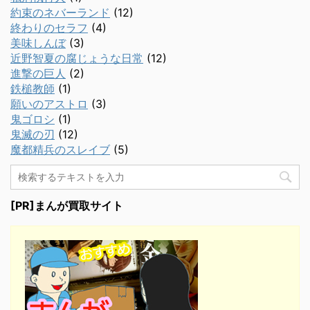
約束のネバーランド
(12)
終わりのセラフ
(4)
美味しんぼ
(3)
近野智夏の腐じょうな日常
(12)
進撃の巨人
(2)
鉄槌教師
(1)
願いのアストロ
(3)
鬼ゴロシ
(1)
鬼滅の刃
(12)
魔都精兵のスレイブ
(5)
[PR]まんが買取サイト