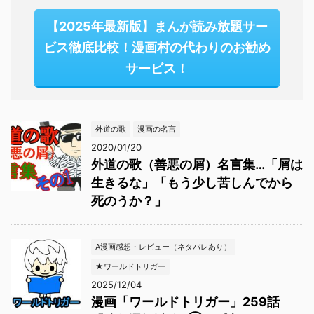
【2025年最新版】まんが読み放題サー
ビス徹底比較！漫画村の代わりのお勧め
サービス！
外道の歌
漫画の名言
2020/01/20
外道の歌（善悪の屑）名言集…「屑は
生きるな」「もう少し苦しんでから
死のうか？」
A漫画感想・レビュー（ネタバレあり）
★ワールドトリガー
2025/12/04
漫画「ワールドトリガー」259話