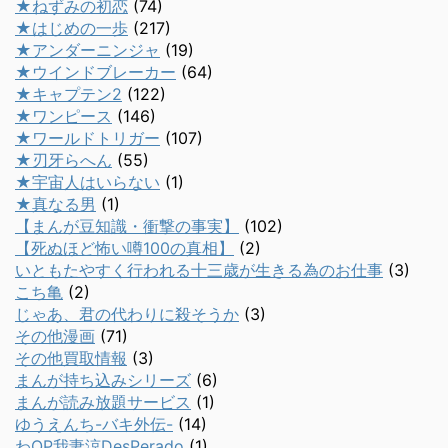
★ねずみの初恋
(74)
★はじめの一歩
(217)
★アンダーニンジャ
(19)
★ウインドブレーカー
(64)
★キャプテン2
(122)
★ワンピース
(146)
★ワールドトリガー
(107)
★刃牙らへん
(55)
★宇宙人はいらない
(1)
★真なる男
(1)
【まんが豆知識・衝撃の事実】
(102)
【死ぬほど怖い噂100の真相】
(2)
いともたやすく行われる十三歳が生きる為のお仕事
(3)
こち亀
(2)
じゃあ、君の代わりに殺そうか
(3)
その他漫画
(71)
その他買取情報
(3)
まんが持ち込みシリーズ
(6)
まんが読み放題サービス
(1)
ゆうえんち-バキ外伝-
(14)
わQP我妻涼DesPerado
(1)