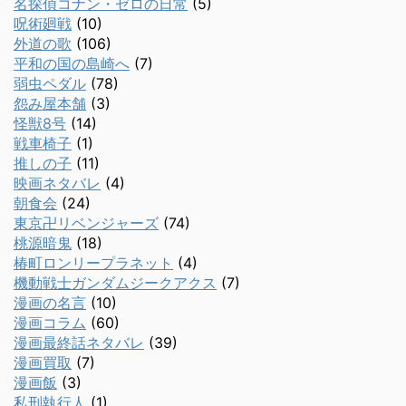
名探偵コナン・ゼロの日常
(5)
呪術廻戦
(10)
外道の歌
(106)
平和の国の島崎へ
(7)
弱虫ペダル
(78)
怨み屋本舗
(3)
怪獣8号
(14)
戦車椅子
(1)
推しの子
(11)
映画ネタバレ
(4)
朝食会
(24)
東京卍リベンジャーズ
(74)
桃源暗鬼
(18)
椿町ロンリープラネット
(4)
機動戦士ガンダムジークアクス
(7)
漫画の名言
(10)
漫画コラム
(60)
漫画最終話ネタバレ
(39)
漫画買取
(7)
漫画飯
(3)
私刑執行人
(1)