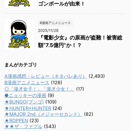
ゴンボールが由来！
B漫画アニメニュース
2025/11/28
『電影少女』の原画が盗難！被害総
額“7.5億円”か！？
まんがカテゴリ
A漫画感想・レビュー（ネタバレあり）
(2,493)
B漫画アニメニュース
(126)
◎「漫才女子！」「漫才少女！」
(17)
●ニョッキーの漫画
(9)
★BUNGO(ブンゴ)
(109)
★HUNTER×HUNTER
(24)
★MAJOR 2nd（メジャーセカンド）
(82)
★ROPPEN
(23)
★★ザ・ファブル
(543)