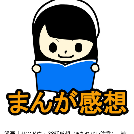
漫画「サツドウ」38話感想（※ネタバレ注意）…誹