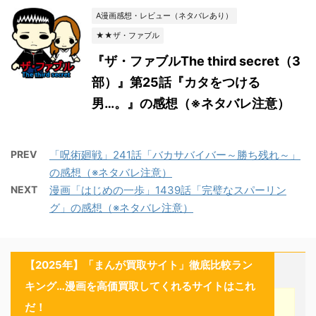
A漫画感想・レビュー（ネタバレあり）
★★ザ・ファブル
『ザ・ファブルThe third secret（3
部）』第25話『カタをつける
男…。』の感想（※ネタバレ注意）
PREV
「呪術廻戦」241話「バカサバイバー～勝ち残れ～」
の感想（※ネタバレ注意）
NEXT
漫画「はじめの一歩」1439話「完璧なスパーリン
グ」の感想（※ネタバレ注意）
【2025年】「まんが買取サイト」徹底比較ラン
キング…漫画を高価買取してくれるサイトはこれ
だ！