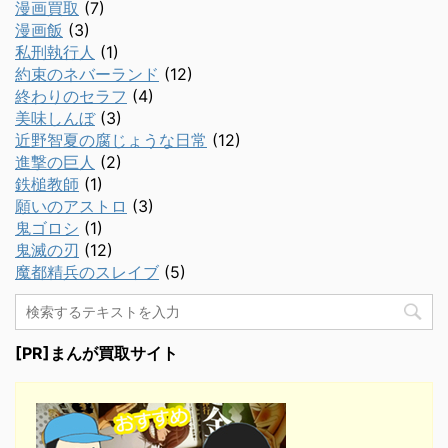
漫画買取
(7)
漫画飯
(3)
私刑執行人
(1)
約束のネバーランド
(12)
終わりのセラフ
(4)
美味しんぼ
(3)
近野智夏の腐じょうな日常
(12)
進撃の巨人
(2)
鉄槌教師
(1)
願いのアストロ
(3)
鬼ゴロシ
(1)
鬼滅の刃
(12)
魔都精兵のスレイブ
(5)
[PR]まんが買取サイト