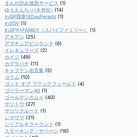
まんが読み放題サービス
(1)
ゆうえんち-バキ外伝-
(14)
わQP我妻涼DesPerado
(1)
わSOV
(1)
わSPY×FAMILY（スパイファミリー）
(1)
アオアシ
(25)
アマチュアビジランテ
(6)
イレギュラーズ
(2)
カイジ
(49)
カグラバチ
(11)
キャプテン名言集
(5)
コラム
(10)
ゴッド オブ ブラックフィールド
(4)
ゴリラーマン40
(1)
ゴールデンカムイ
(40)
サツドウ
(27)
サツリクルート
(1)
シマウマ
(31)
シリアルキラーランド
(1)
スモーキング・サベージ
(16)