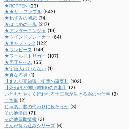
★ROPPEN
(23)
★★ザ・ファブル
(543)
★ねずみの初恋
(74)
★はじめの一歩
(217)
★アンダーニンジャ
(19)
★ウインドブレーカー
(64)
★キャプテン2
(122)
★ワンピース
(146)
★ワールドトリガー
(107)
★刃牙らへん
(55)
★宇宙人はいらない
(1)
★真なる男
(1)
【まんが豆知識・衝撃の事実】
(102)
【死ぬほど怖い噂100の真相】
(2)
いともたやすく行われる十三歳が生きる為のお仕事
(3)
こち亀
(2)
じゃあ、君の代わりに殺そうか
(3)
その他漫画
(71)
その他買取情報
(3)
まんが持ち込みシリーズ
(6)