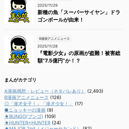
2025/11/29
新種の魚「スーパーサイヤン」ドラ
ゴンボールが由来！
B漫画アニメニュース
2025/11/28
『電影少女』の原画が盗難！被害総
額“7.5億円”か！？
まんがカテゴリ
A漫画感想・レビュー（ネタバレあり）
(2,493)
B漫画アニメニュース
(126)
◎「漫才女子！」「漫才少女！」
(17)
●ニョッキーの漫画
(9)
★BUNGO(ブンゴ)
(109)
★HUNTER×HUNTER
(24)
★MAJOR 2nd（メジャーセカンド）
(82)