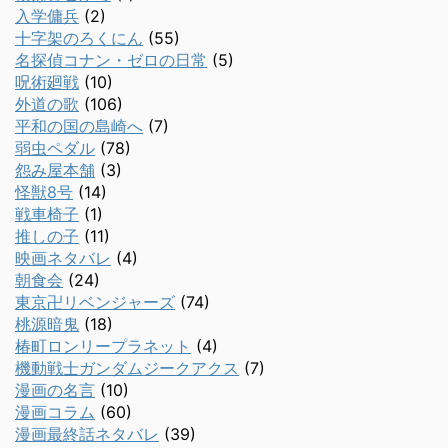
入学傭兵
(2)
十字架のろくにん
(55)
名探偵コナン・ゼロの日常
(5)
呪術廻戦
(10)
外道の歌
(106)
平和の国の島崎へ
(7)
弱虫ペダル
(78)
怨み屋本舗
(3)
怪獣8号
(14)
戦車椅子
(1)
推しの子
(11)
映画ネタバレ
(4)
朝食会
(24)
東京卍リベンジャーズ
(74)
桃源暗鬼
(18)
椿町ロンリープラネット
(4)
機動戦士ガンダムジークアクス
(7)
漫画の名言
(10)
漫画コラム
(60)
漫画最終話ネタバレ
(39)