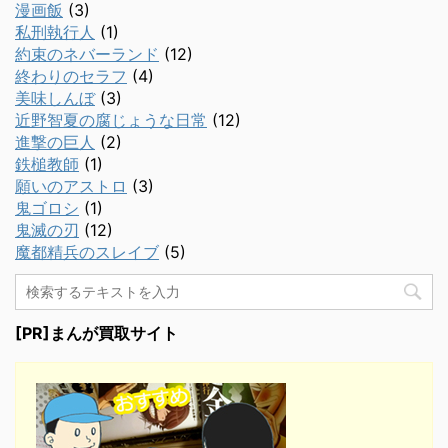
漫画飯
(3)
私刑執行人
(1)
約束のネバーランド
(12)
終わりのセラフ
(4)
美味しんぼ
(3)
近野智夏の腐じょうな日常
(12)
進撃の巨人
(2)
鉄槌教師
(1)
願いのアストロ
(3)
鬼ゴロシ
(1)
鬼滅の刃
(12)
魔都精兵のスレイブ
(5)
[PR]まんが買取サイト