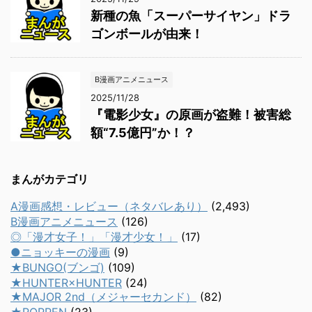
新種の魚「スーパーサイヤン」ドラ
ゴンボールが由来！
B漫画アニメニュース
2025/11/28
『電影少女』の原画が盗難！被害総
額“7.5億円”か！？
まんがカテゴリ
A漫画感想・レビュー（ネタバレあり）
(2,493)
B漫画アニメニュース
(126)
◎「漫才女子！」「漫才少女！」
(17)
●ニョッキーの漫画
(9)
★BUNGO(ブンゴ)
(109)
★HUNTER×HUNTER
(24)
★MAJOR 2nd（メジャーセカンド）
(82)