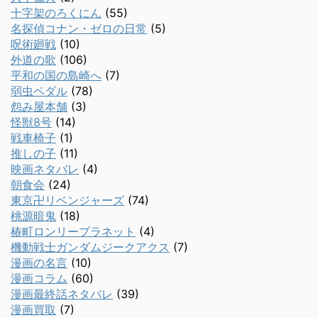
十字架のろくにん
(55)
名探偵コナン・ゼロの日常
(5)
呪術廻戦
(10)
外道の歌
(106)
平和の国の島崎へ
(7)
弱虫ペダル
(78)
怨み屋本舗
(3)
怪獣8号
(14)
戦車椅子
(1)
推しの子
(11)
映画ネタバレ
(4)
朝食会
(24)
東京卍リベンジャーズ
(74)
桃源暗鬼
(18)
椿町ロンリープラネット
(4)
機動戦士ガンダムジークアクス
(7)
漫画の名言
(10)
漫画コラム
(60)
漫画最終話ネタバレ
(39)
漫画買取
(7)