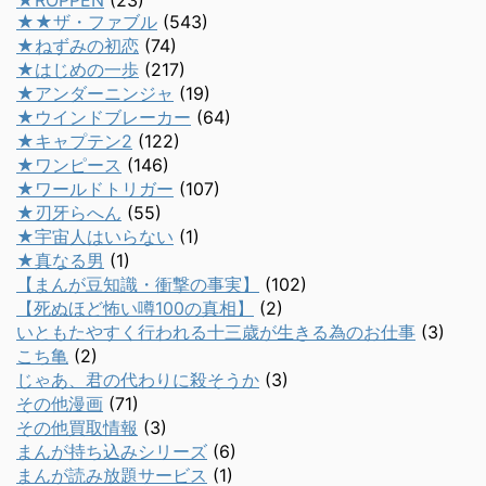
★ROPPEN
(23)
★★ザ・ファブル
(543)
★ねずみの初恋
(74)
★はじめの一歩
(217)
★アンダーニンジャ
(19)
★ウインドブレーカー
(64)
★キャプテン2
(122)
★ワンピース
(146)
★ワールドトリガー
(107)
★刃牙らへん
(55)
★宇宙人はいらない
(1)
★真なる男
(1)
【まんが豆知識・衝撃の事実】
(102)
【死ぬほど怖い噂100の真相】
(2)
いともたやすく行われる十三歳が生きる為のお仕事
(3)
こち亀
(2)
じゃあ、君の代わりに殺そうか
(3)
その他漫画
(71)
その他買取情報
(3)
まんが持ち込みシリーズ
(6)
まんが読み放題サービス
(1)