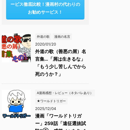
ービス徹底比較！漫画村の代わりの
お勧めサービス！
外道の歌
漫画の名言
2020/01/20
外道の歌（善悪の屑）名
言集…「屑は生きるな」
「もう少し苦しんでから
死のうか？」
A漫画感想・レビュー（ネタバレあり）
★ワールドトリガー
2025/12/04
漫画「ワールドトリガ
ー」259話「遠征選抜試