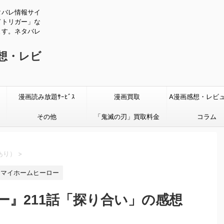
タバレ情報サイ
ドトリガー」な
ます。ネタバレ
感想・レビ
漫画読み放題ｻｰﾋﾞｽ
漫画買取
A漫画感想・レビ
その他
「鬼滅の刃」買取料金
タバレあり
コラム
あり）
>
マイホームヒーロー
ー』211話「探り合い」の感想