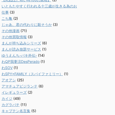
いともたやすく行われる十三歳が生きる為のお
仕事
(3)
こち亀
(2)
じゃあ、君の代わりに殺そうか
(3)
その他漫画
(71)
その他買取情報
(3)
まんが持ち込みシリーズ
(6)
まんが読み放題サービス
(1)
ゆうえんち-バキ外伝-
(14)
わQP我妻涼DesPerado
(1)
わSOV
(1)
わSPY×FAMILY（スパイファミリー）
(1)
アオアシ
(25)
アマチュアビジランテ
(6)
イレギュラーズ
(2)
カイジ
(49)
カグラバチ
(11)
キャプテン名言集
(5)