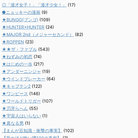
◎「漫才女子！」「漫才少女！」
(17)
●ニョッキーの漫画
(9)
★BUNGO(ブンゴ)
(109)
★HUNTER×HUNTER
(24)
★MAJOR 2nd（メジャーセカンド）
(82)
★ROPPEN
(23)
★★ザ・ファブル
(543)
★ねずみの初恋
(74)
★はじめの一歩
(217)
★アンダーニンジャ
(19)
★ウインドブレーカー
(64)
★キャプテン2
(122)
★ワンピース
(146)
★ワールドトリガー
(107)
★刃牙らへん
(55)
★宇宙人はいらない
(1)
★真なる男
(1)
【まんが豆知識・衝撃の事実】
(102)
【死ぬほど怖い噂100の真相】
(2)