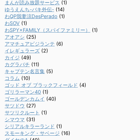
まんが読み放題サービス
(1)
ゆうえんち-バキ外伝-
(14)
わQP我妻涼DesPerado
(1)
わSOV
(1)
わSPY×FAMILY（スパイファミリー）
(1)
アオアシ
(25)
アマチュアビジランテ
(6)
イレギュラーズ
(2)
カイジ
(49)
カグラバチ
(11)
キャプテン名言集
(5)
コラム
(10)
ゴッド オブ ブラックフィールド
(4)
ゴリラーマン40
(1)
ゴールデンカムイ
(40)
サツドウ
(27)
サツリクルート
(1)
シマウマ
(31)
シリアルキラーランド
(1)
スモーキング・サベージ
(16)