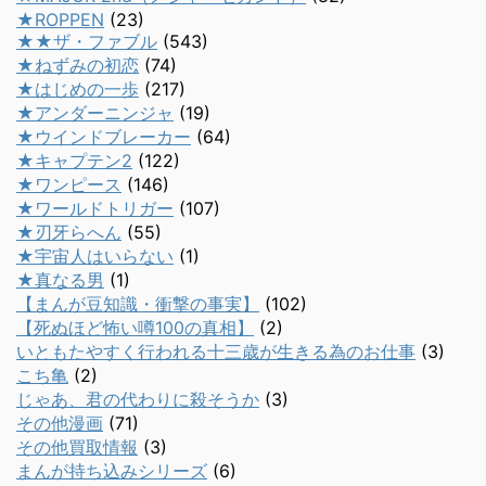
★ROPPEN
(23)
★★ザ・ファブル
(543)
★ねずみの初恋
(74)
★はじめの一歩
(217)
★アンダーニンジャ
(19)
★ウインドブレーカー
(64)
★キャプテン2
(122)
★ワンピース
(146)
★ワールドトリガー
(107)
★刃牙らへん
(55)
★宇宙人はいらない
(1)
★真なる男
(1)
【まんが豆知識・衝撃の事実】
(102)
【死ぬほど怖い噂100の真相】
(2)
いともたやすく行われる十三歳が生きる為のお仕事
(3)
こち亀
(2)
じゃあ、君の代わりに殺そうか
(3)
その他漫画
(71)
その他買取情報
(3)
まんが持ち込みシリーズ
(6)