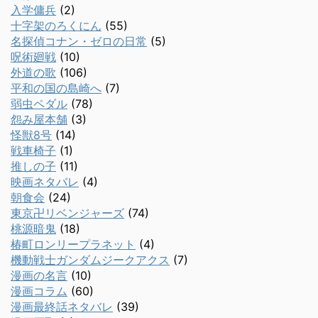
入学傭兵
(2)
十字架のろくにん
(55)
名探偵コナン・ゼロの日常
(5)
呪術廻戦
(10)
外道の歌
(106)
平和の国の島崎へ
(7)
弱虫ペダル
(78)
怨み屋本舗
(3)
怪獣8号
(14)
戦車椅子
(1)
推しの子
(11)
映画ネタバレ
(4)
朝食会
(24)
東京卍リベンジャーズ
(74)
桃源暗鬼
(18)
椿町ロンリープラネット
(4)
機動戦士ガンダムジークアクス
(7)
漫画の名言
(10)
漫画コラム
(60)
漫画最終話ネタバレ
(39)