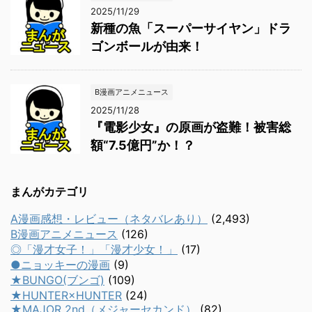
2025/11/29
新種の魚「スーパーサイヤン」ドラ
ゴンボールが由来！
B漫画アニメニュース
2025/11/28
『電影少女』の原画が盗難！被害総
額“7.5億円”か！？
まんがカテゴリ
A漫画感想・レビュー（ネタバレあり）
(2,493)
B漫画アニメニュース
(126)
◎「漫才女子！」「漫才少女！」
(17)
●ニョッキーの漫画
(9)
★BUNGO(ブンゴ)
(109)
★HUNTER×HUNTER
(24)
★MAJOR 2nd（メジャーセカンド）
(82)