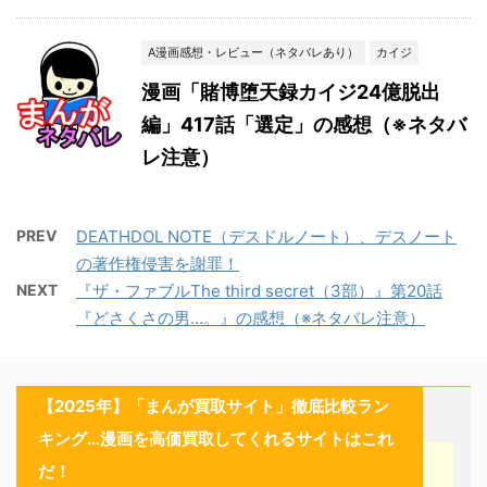
A漫画感想・レビュー（ネタバレあり）
カイジ
漫画「賭博堕天録カイジ24億脱出
編」417話「選定」の感想（※ネタバ
レ注意）
PREV
DEATHDOL NOTE（デスドルノート）、デスノート
の著作権侵害を謝罪！
NEXT
『ザ・ファブルThe third secret（3部）』第20話
『どさくさの男…。』の感想（※ネタバレ注意）
【2025年】「まんが買取サイト」徹底比較ラン
キング…漫画を高価買取してくれるサイトはこれ
だ！