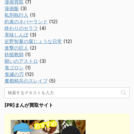
漫画買取
(7)
漫画飯
(3)
私刑執行人
(1)
約束のネバーランド
(12)
終わりのセラフ
(4)
美味しんぼ
(3)
近野智夏の腐じょうな日常
(12)
進撃の巨人
(2)
鉄槌教師
(1)
願いのアストロ
(3)
鬼ゴロシ
(1)
鬼滅の刃
(12)
魔都精兵のスレイブ
(5)
[PR]まんが買取サイト