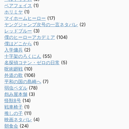
ベアフェイス
(1)
ホリミヤ
(1)
マイホームヒーロー
(17)
ヤングジャンプ次号の一言ネタバレ
(2)
レッドブルー
(3)
僕のヒーローアカデミア
(104)
僕はどこから
(1)
入学傭兵
(2)
十字架のろくにん
(55)
名探偵コナン・ゼロの日常
(5)
呪術廻戦
(10)
外道の歌
(106)
平和の国の島崎へ
(7)
弱虫ペダル
(78)
怨み屋本舗
(3)
怪獣8号
(14)
戦車椅子
(1)
推しの子
(11)
映画ネタバレ
(4)
朝食会
(24)