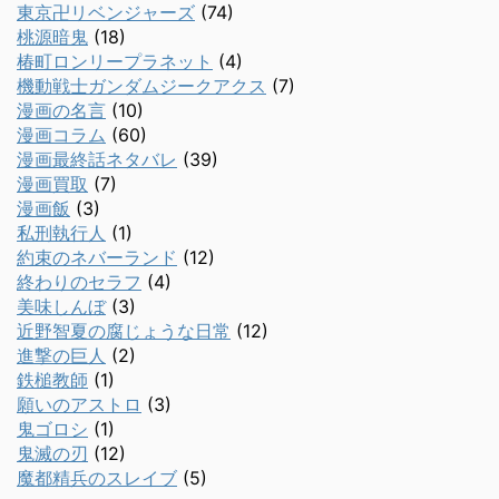
東京卍リベンジャーズ
(74)
桃源暗鬼
(18)
椿町ロンリープラネット
(4)
機動戦士ガンダムジークアクス
(7)
漫画の名言
(10)
漫画コラム
(60)
漫画最終話ネタバレ
(39)
漫画買取
(7)
漫画飯
(3)
私刑執行人
(1)
約束のネバーランド
(12)
終わりのセラフ
(4)
美味しんぼ
(3)
近野智夏の腐じょうな日常
(12)
進撃の巨人
(2)
鉄槌教師
(1)
願いのアストロ
(3)
鬼ゴロシ
(1)
鬼滅の刃
(12)
魔都精兵のスレイブ
(5)