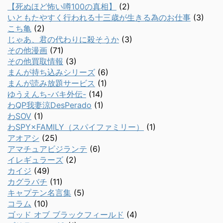
【死ぬほど怖い噂100の真相】
(2)
いともたやすく行われる十三歳が生きる為のお仕事
(3)
こち亀
(2)
じゃあ、君の代わりに殺そうか
(3)
その他漫画
(71)
その他買取情報
(3)
まんが持ち込みシリーズ
(6)
まんが読み放題サービス
(1)
ゆうえんち-バキ外伝-
(14)
わQP我妻涼DesPerado
(1)
わSOV
(1)
わSPY×FAMILY（スパイファミリー）
(1)
アオアシ
(25)
アマチュアビジランテ
(6)
イレギュラーズ
(2)
カイジ
(49)
カグラバチ
(11)
キャプテン名言集
(5)
コラム
(10)
ゴッド オブ ブラックフィールド
(4)