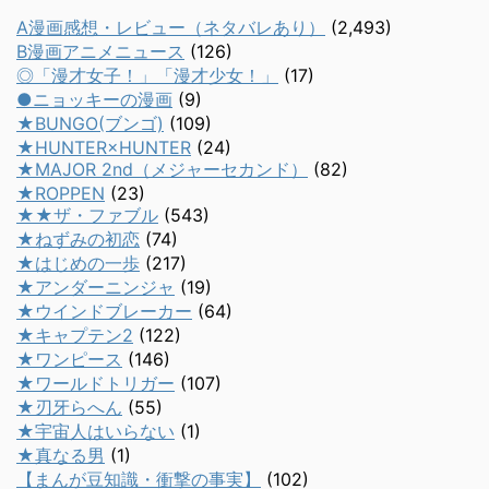
A漫画感想・レビュー（ネタバレあり）
(2,493)
B漫画アニメニュース
(126)
◎「漫才女子！」「漫才少女！」
(17)
●ニョッキーの漫画
(9)
★BUNGO(ブンゴ)
(109)
★HUNTER×HUNTER
(24)
★MAJOR 2nd（メジャーセカンド）
(82)
★ROPPEN
(23)
★★ザ・ファブル
(543)
★ねずみの初恋
(74)
★はじめの一歩
(217)
★アンダーニンジャ
(19)
★ウインドブレーカー
(64)
★キャプテン2
(122)
★ワンピース
(146)
★ワールドトリガー
(107)
★刃牙らへん
(55)
★宇宙人はいらない
(1)
★真なる男
(1)
【まんが豆知識・衝撃の事実】
(102)