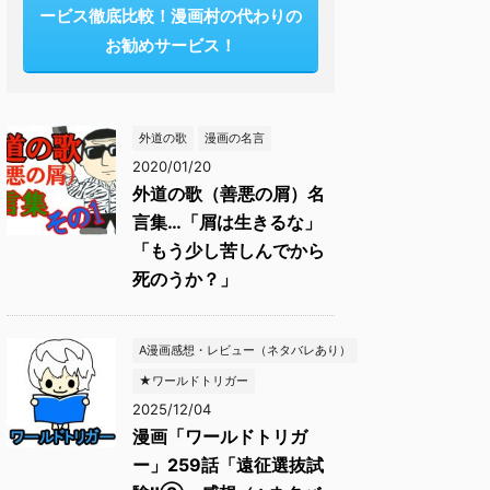
ービス徹底比較！漫画村の代わりの
お勧めサービス！
外道の歌
漫画の名言
2020/01/20
外道の歌（善悪の屑）名
言集…「屑は生きるな」
「もう少し苦しんでから
死のうか？」
A漫画感想・レビュー（ネタバレあり）
★ワールドトリガー
2025/12/04
漫画「ワールドトリガ
ー」259話「遠征選抜試