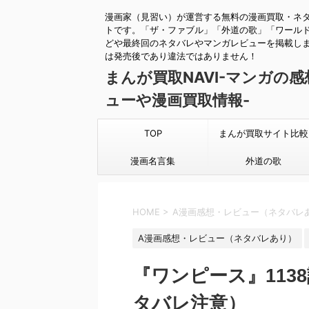
漫画家（見習い）が運営する無料の漫画買取・ネ
トです。「ザ・ファブル」「外道の歌」「ワール
どや最終回のネタバレやマンガレビューを掲載し
は発売後であり違法ではありません！
まんが買取NAVI-マンガの
ューや漫画買取情報-
TOP
まんが買取サイト比較
漫画名言集
外道の歌
HOME
>
A漫画感想・レビュー（ネタバレ
A漫画感想・レビュー（ネタバレあり）
『ワンピース』113
タバレ注意）