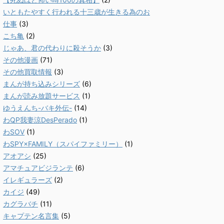
いともたやすく行われる十三歳が生きる為のお
仕事
(3)
こち亀
(2)
じゃあ、君の代わりに殺そうか
(3)
その他漫画
(71)
その他買取情報
(3)
まんが持ち込みシリーズ
(6)
まんが読み放題サービス
(1)
ゆうえんち-バキ外伝-
(14)
わQP我妻涼DesPerado
(1)
わSOV
(1)
わSPY×FAMILY（スパイファミリー）
(1)
アオアシ
(25)
アマチュアビジランテ
(6)
イレギュラーズ
(2)
カイジ
(49)
カグラバチ
(11)
キャプテン名言集
(5)