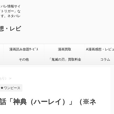
タバレ情報サイ
ドトリガー」な
ます。ネタバレ
感想・レビ
漫画読み放題ｻｰﾋﾞｽ
漫画買取
A漫画感想・レビ
その他
「鬼滅の刃」買取料金
タバレあり
コラム
あり）
>
★ワンピース
8話「神典（ハーレイ）」（※ネ