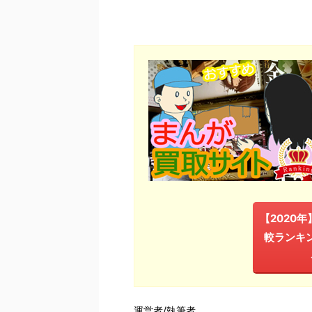
【2020
較ランキ
運営者/執筆者