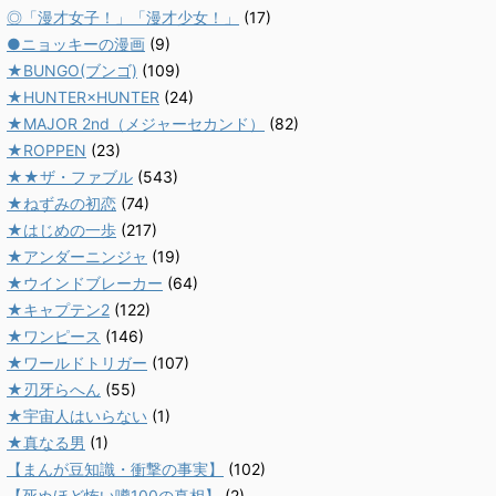
◎「漫才女子！」「漫才少女！」
(17)
●ニョッキーの漫画
(9)
★BUNGO(ブンゴ)
(109)
★HUNTER×HUNTER
(24)
★MAJOR 2nd（メジャーセカンド）
(82)
★ROPPEN
(23)
★★ザ・ファブル
(543)
★ねずみの初恋
(74)
★はじめの一歩
(217)
★アンダーニンジャ
(19)
★ウインドブレーカー
(64)
★キャプテン2
(122)
★ワンピース
(146)
★ワールドトリガー
(107)
★刃牙らへん
(55)
★宇宙人はいらない
(1)
★真なる男
(1)
【まんが豆知識・衝撃の事実】
(102)
【死ぬほど怖い噂100の真相】
(2)