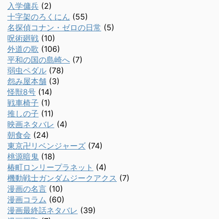
入学傭兵
(2)
十字架のろくにん
(55)
名探偵コナン・ゼロの日常
(5)
呪術廻戦
(10)
外道の歌
(106)
平和の国の島崎へ
(7)
弱虫ペダル
(78)
怨み屋本舗
(3)
怪獣8号
(14)
戦車椅子
(1)
推しの子
(11)
映画ネタバレ
(4)
朝食会
(24)
東京卍リベンジャーズ
(74)
桃源暗鬼
(18)
椿町ロンリープラネット
(4)
機動戦士ガンダムジークアクス
(7)
漫画の名言
(10)
漫画コラム
(60)
漫画最終話ネタバレ
(39)