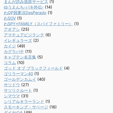
まんが読み放題サービス
(1)
ゆうえんち-バキ外伝-
(14)
わQP我妻涼DesPerado
(1)
わSOV
(1)
わSPY×FAMILY（スパイファミリー）
(1)
アオアシ
(25)
アマチュアビジランテ
(6)
イレギュラーズ
(2)
カイジ
(49)
カグラバチ
(11)
キャプテン名言集
(5)
コラム
(10)
ゴッド オブ ブラックフィールド
(4)
ゴリラーマン40
(1)
ゴールデンカムイ
(40)
サツドウ
(27)
サツリクルート
(1)
シマウマ
(31)
シリアルキラーランド
(1)
スモーキング・サベージ
(16)
ダイヤのA
(49)