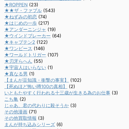
★ROPPEN
(23)
★★ザ・ファブル
(543)
★ねずみの初恋
(74)
★はじめの一歩
(217)
★アンダーニンジャ
(19)
★ウインドブレーカー
(64)
★キャプテン2
(122)
★ワンピース
(146)
★ワールドトリガー
(107)
★刃牙らへん
(55)
★宇宙人はいらない
(1)
★真なる男
(1)
【まんが豆知識・衝撃の事実】
(102)
【死ぬほど怖い噂100の真相】
(2)
いともたやすく行われる十三歳が生きる為のお仕事
(3)
こち亀
(2)
じゃあ、君の代わりに殺そうか
(3)
その他漫画
(71)
その他買取情報
(3)
まんが持ち込みシリーズ
(6)