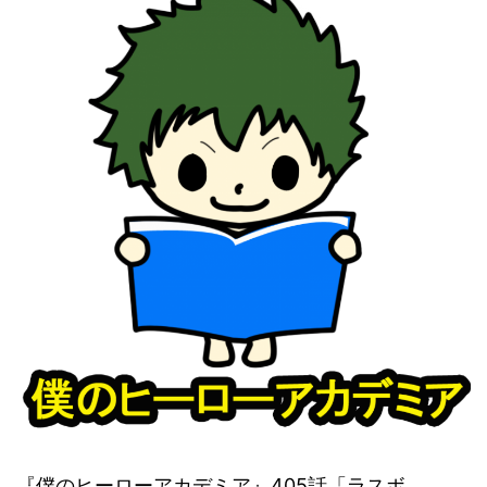
『僕のヒーローアカデミア』405話「ラスボ