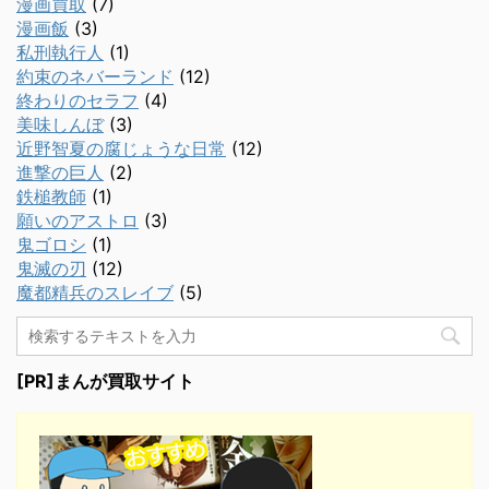
漫画買取
(7)
漫画飯
(3)
私刑執行人
(1)
約束のネバーランド
(12)
終わりのセラフ
(4)
美味しんぼ
(3)
近野智夏の腐じょうな日常
(12)
進撃の巨人
(2)
鉄槌教師
(1)
願いのアストロ
(3)
鬼ゴロシ
(1)
鬼滅の刃
(12)
魔都精兵のスレイブ
(5)
[PR]まんが買取サイト