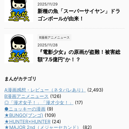
2025/11/29
新種の魚「スーパーサイヤン」ドラ
ゴンボールが由来！
B漫画アニメニュース
2025/11/28
『電影少女』の原画が盗難！被害総
額“7.5億円”か！？
まんがカテゴリ
A漫画感想・レビュー（ネタバレあり）
(2,493)
B漫画アニメニュース
(126)
◎「漫才女子！」「漫才少女！」
(17)
●ニョッキーの漫画
(9)
★BUNGO(ブンゴ)
(109)
★HUNTER×HUNTER
(24)
★MAJOR 2nd（メジャーセカンド）
(82)