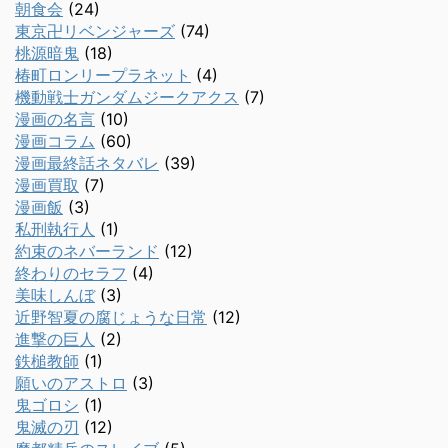
朝食会
(24)
東京卍リベンジャーズ
(74)
桃源暗鬼
(18)
椿町ロンリープラネット
(4)
機動戦士ガンダムジークアクス
(7)
漫画の名言
(10)
漫画コラム
(60)
漫画最終話ネタバレ
(39)
漫画買取
(7)
漫画飯
(3)
私刑執行人
(1)
約束のネバーランド
(12)
終わりのセラフ
(4)
美味しんぼ
(3)
近野智夏の腐じょうな日常
(12)
進撃の巨人
(2)
鉄槌教師
(1)
願いのアストロ
(3)
鬼ゴロシ
(1)
鬼滅の刃
(12)