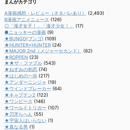
まんがカテゴリ
A漫画感想・レビュー（ネタバレあり）
(2,493)
B漫画アニメニュース
(126)
◎「漫才女子！」「漫才少女！」
(17)
●ニョッキーの漫画
(9)
★BUNGO(ブンゴ)
(109)
★HUNTER×HUNTER
(24)
★MAJOR 2nd（メジャーセカンド）
(82)
★ROPPEN
(23)
★★ザ・ファブル
(543)
★ねずみの初恋
(74)
★はじめの一歩
(217)
★アンダーニンジャ
(19)
★ウインドブレーカー
(64)
★キャプテン2
(122)
★ワンピース
(146)
★ワールドトリガー
(107)
★刃牙らへん
(55)
★宇宙人はいらない
(1)
★真なる男
(1)