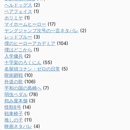
ヘルドッグス
(2)
ベアフェイス
(1)
ホリミヤ
(1)
マイホームヒーロー
(17)
ヤングジャンプ次号の一言ネタバレ
(2)
レッドブルー
(3)
僕のヒーローアカデミア
(104)
僕はどこから
(1)
入学傭兵
(2)
十字架のろくにん
(55)
名探偵コナン・ゼロの日常
(5)
呪術廻戦
(10)
外道の歌
(106)
平和の国の島崎へ
(7)
弱虫ペダル
(78)
怨み屋本舗
(3)
怪獣8号
(14)
戦車椅子
(1)
推しの子
(11)
映画ネタバレ
(4)