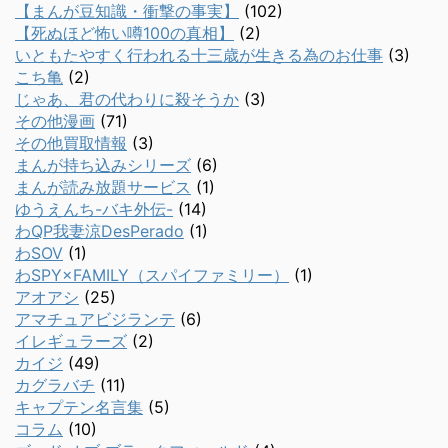
【まんが豆知識・衝撃の事実】
(102)
【死ぬほど怖い噂100の真相】
(2)
いともたやすく行われる十三歳が生きる為のお仕事
(3)
こち亀
(2)
じゃあ、君の代わりに殺そうか
(3)
その他漫画
(71)
その他買取情報
(3)
まんが持ち込みシリーズ
(6)
まんが読み放題サービス
(1)
ゆうえんち-バキ外伝-
(14)
わQP我妻涼DesPerado
(1)
わSOV
(1)
わSPY×FAMILY（スパイファミリー）
(1)
アオアシ
(25)
アマチュアビジランテ
(6)
イレギュラーズ
(2)
カイジ
(49)
カグラバチ
(11)
キャプテン名言集
(5)
コラム
(10)