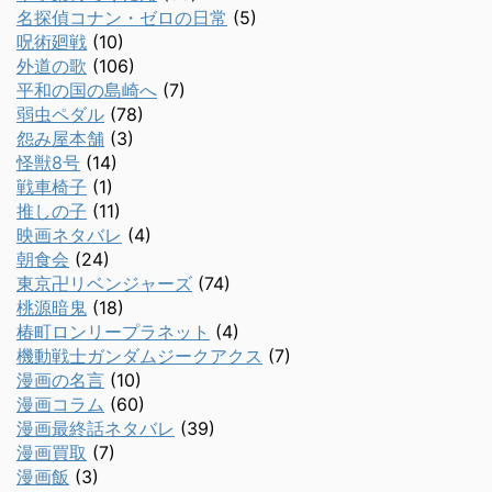
名探偵コナン・ゼロの日常
(5)
呪術廻戦
(10)
外道の歌
(106)
平和の国の島崎へ
(7)
弱虫ペダル
(78)
怨み屋本舗
(3)
怪獣8号
(14)
戦車椅子
(1)
推しの子
(11)
映画ネタバレ
(4)
朝食会
(24)
東京卍リベンジャーズ
(74)
桃源暗鬼
(18)
椿町ロンリープラネット
(4)
機動戦士ガンダムジークアクス
(7)
漫画の名言
(10)
漫画コラム
(60)
漫画最終話ネタバレ
(39)
漫画買取
(7)
漫画飯
(3)