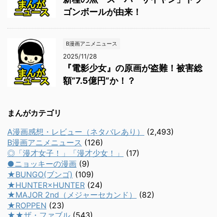
ゴンボールが由来！
B漫画アニメニュース
2025/11/28
『電影少女』の原画が盗難！被害総
額“7.5億円”か！？
まんがカテゴリ
A漫画感想・レビュー（ネタバレあり）
(2,493)
B漫画アニメニュース
(126)
◎「漫才女子！」「漫才少女！」
(17)
●ニョッキーの漫画
(9)
★BUNGO(ブンゴ)
(109)
★HUNTER×HUNTER
(24)
★MAJOR 2nd（メジャーセカンド）
(82)
★ROPPEN
(23)
★★ザ・ファブル
(543)