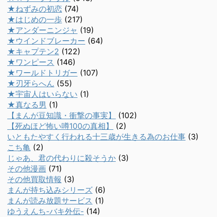
★ねずみの初恋
(74)
★はじめの一歩
(217)
★アンダーニンジャ
(19)
★ウインドブレーカー
(64)
★キャプテン2
(122)
★ワンピース
(146)
★ワールドトリガー
(107)
★刃牙らへん
(55)
★宇宙人はいらない
(1)
★真なる男
(1)
【まんが豆知識・衝撃の事実】
(102)
【死ぬほど怖い噂100の真相】
(2)
いともたやすく行われる十三歳が生きる為のお仕事
(3)
こち亀
(2)
じゃあ、君の代わりに殺そうか
(3)
その他漫画
(71)
その他買取情報
(3)
まんが持ち込みシリーズ
(6)
まんが読み放題サービス
(1)
ゆうえんち-バキ外伝-
(14)