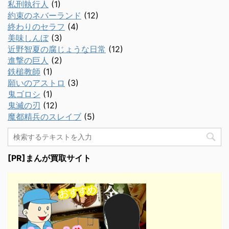
私刑執行人
(1)
約束のネバーランド
(12)
終わりのセラフ
(4)
美味しんぼ
(3)
近野智夏の腐じょうな日常
(12)
進撃の巨人
(2)
鉄槌教師
(1)
願いのアストロ
(3)
鬼ゴロシ
(1)
鬼滅の刃
(12)
魔都精兵のスレイブ
(5)
[PR]まんが買取サイト