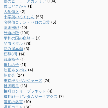
僕のヒーローアカデミア
(104)
僕はどこから
(1)
入学傭兵
(2)
十字架のろくにん
(55)
名探偵コナン・ゼロの日常
(5)
呪術廻戦
(10)
外道の歌
(106)
平和の国の島崎へ
(7)
弱虫ペダル
(78)
怨み屋本舗
(3)
怪獣8号
(14)
戦車椅子
(1)
推しの子
(11)
映画ネタバレ
(4)
朝食会
(24)
東京卍リベンジャーズ
(74)
桃源暗鬼
(18)
椿町ロンリープラネット
(4)
機動戦士ガンダムジークアクス
(7)
漫画の名言
(10)
漫画コラム
(60)