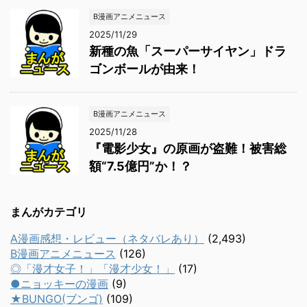
B漫画アニメニュース
2025/11/29
新種の魚「スーパーサイヤン」ドラ
ゴンボールが由来！
B漫画アニメニュース
2025/11/28
『電影少女』の原画が盗難！被害総
額“7.5億円”か！？
まんがカテゴリ
A漫画感想・レビュー（ネタバレあり）
(2,493)
B漫画アニメニュース
(126)
◎「漫才女子！」「漫才少女！」
(17)
●ニョッキーの漫画
(9)
★BUNGO(ブンゴ)
(109)