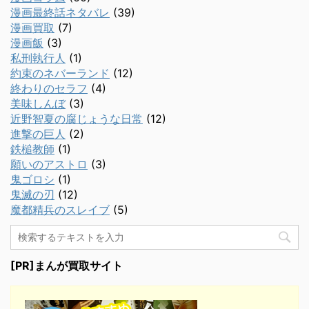
漫画最終話ネタバレ
(39)
漫画買取
(7)
漫画飯
(3)
私刑執行人
(1)
約束のネバーランド
(12)
終わりのセラフ
(4)
美味しんぼ
(3)
近野智夏の腐じょうな日常
(12)
進撃の巨人
(2)
鉄槌教師
(1)
願いのアストロ
(3)
鬼ゴロシ
(1)
鬼滅の刃
(12)
魔都精兵のスレイブ
(5)
[PR]まんが買取サイト