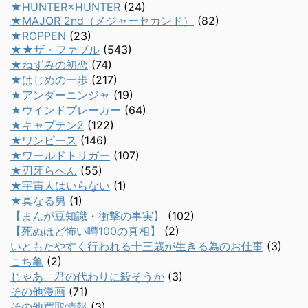
★HUNTER×HUNTER
(24)
★MAJOR 2nd（メジャーセカンド）
(82)
★ROPPEN
(23)
★★ザ・ファブル
(543)
★ねずみの初恋
(74)
★はじめの一歩
(217)
★アンダーニンジャ
(19)
★ウインドブレーカー
(64)
★キャプテン2
(122)
★ワンピース
(146)
★ワールドトリガー
(107)
★刃牙らへん
(55)
★宇宙人はいらない
(1)
★真なる男
(1)
【まんが豆知識・衝撃の事実】
(102)
【死ぬほど怖い噂100の真相】
(2)
いともたやすく行われる十三歳が生きる為のお仕事
(3)
こち亀
(2)
じゃあ、君の代わりに殺そうか
(3)
その他漫画
(71)
その他買取情報
(3)