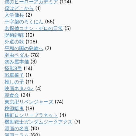
僕のヒーローアカデミア
(104)
僕はどこから
(1)
入学傭兵
(2)
十字架のろくにん
(55)
名探偵コナン・ゼロの日常
(5)
呪術廻戦
(10)
外道の歌
(106)
平和の国の島崎へ
(7)
弱虫ペダル
(78)
怨み屋本舗
(3)
怪獣8号
(14)
戦車椅子
(1)
推しの子
(11)
映画ネタバレ
(4)
朝食会
(24)
東京卍リベンジャーズ
(74)
桃源暗鬼
(18)
椿町ロンリープラネット
(4)
機動戦士ガンダムジークアクス
(7)
漫画の名言
(10)
漫画コラム
(60)