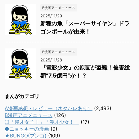
B漫画アニメニュース
2025/11/29
新種の魚「スーパーサイヤン」ドラ
ゴンボールが由来！
B漫画アニメニュース
2025/11/28
『電影少女』の原画が盗難！被害総
額“7.5億円”か！？
まんがカテゴリ
A漫画感想・レビュー（ネタバレあり）
(2,493)
B漫画アニメニュース
(126)
◎「漫才女子！」「漫才少女！」
(17)
●ニョッキーの漫画
(9)
★BUNGO(ブンゴ)
(109)