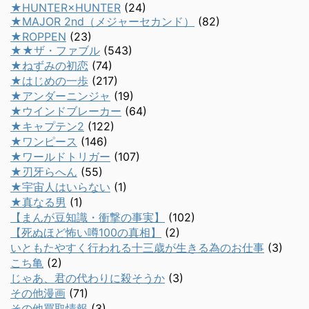
★HUNTER×HUNTER
(24)
★MAJOR 2nd（メジャーセカンド）
(82)
★ROPPEN
(23)
★★ザ・ファブル
(543)
★ねずみの初恋
(74)
★はじめの一歩
(217)
★アンダーニンジャ
(19)
★ウインドブレーカー
(64)
★キャプテン2
(122)
★ワンピース
(146)
★ワールドトリガー
(107)
★刃牙らへん
(55)
★宇宙人はいらない
(1)
★真なる男
(1)
【まんが豆知識・衝撃の事実】
(102)
【死ぬほど怖い噂100の真相】
(2)
いともたやすく行われる十三歳が生きる為のお仕事
(3)
こち亀
(2)
じゃあ、君の代わりに殺そうか
(3)
その他漫画
(71)
その他買取情報
(3)