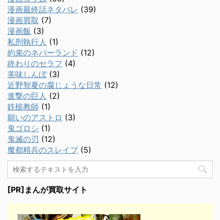
漫画最終話ネタバレ
(39)
漫画買取
(7)
漫画飯
(3)
私刑執行人
(1)
約束のネバーランド
(12)
終わりのセラフ
(4)
美味しんぼ
(3)
近野智夏の腐じょうな日常
(12)
進撃の巨人
(2)
鉄槌教師
(1)
願いのアストロ
(3)
鬼ゴロシ
(1)
鬼滅の刃
(12)
魔都精兵のスレイブ
(5)
[PR]まんが買取サイト