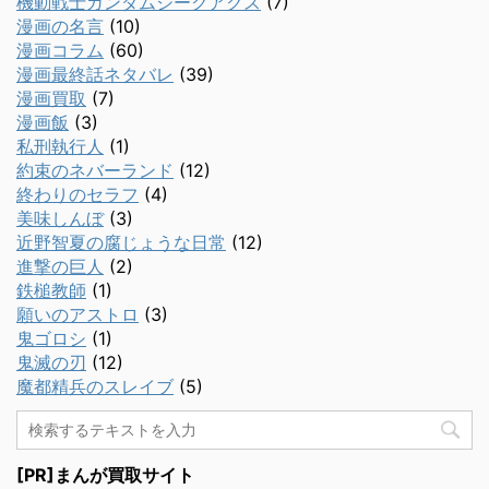
機動戦士ガンダムジークアクス
(7)
漫画の名言
(10)
漫画コラム
(60)
漫画最終話ネタバレ
(39)
漫画買取
(7)
漫画飯
(3)
私刑執行人
(1)
約束のネバーランド
(12)
終わりのセラフ
(4)
美味しんぼ
(3)
近野智夏の腐じょうな日常
(12)
進撃の巨人
(2)
鉄槌教師
(1)
願いのアストロ
(3)
鬼ゴロシ
(1)
鬼滅の刃
(12)
魔都精兵のスレイブ
(5)
[PR]まんが買取サイト