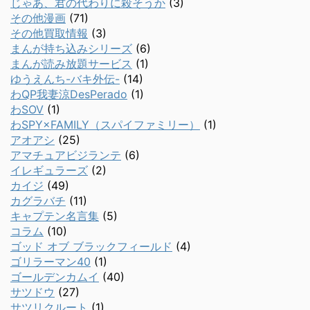
じゃあ、君の代わりに殺そうか
(3)
その他漫画
(71)
その他買取情報
(3)
まんが持ち込みシリーズ
(6)
まんが読み放題サービス
(1)
ゆうえんち-バキ外伝-
(14)
わQP我妻涼DesPerado
(1)
わSOV
(1)
わSPY×FAMILY（スパイファミリー）
(1)
アオアシ
(25)
アマチュアビジランテ
(6)
イレギュラーズ
(2)
カイジ
(49)
カグラバチ
(11)
キャプテン名言集
(5)
コラム
(10)
ゴッド オブ ブラックフィールド
(4)
ゴリラーマン40
(1)
ゴールデンカムイ
(40)
サツドウ
(27)
サツリクルート
(1)