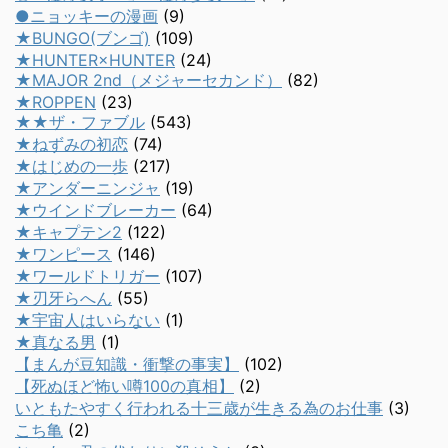
●ニョッキーの漫画
(9)
★BUNGO(ブンゴ)
(109)
★HUNTER×HUNTER
(24)
★MAJOR 2nd（メジャーセカンド）
(82)
★ROPPEN
(23)
★★ザ・ファブル
(543)
★ねずみの初恋
(74)
★はじめの一歩
(217)
★アンダーニンジャ
(19)
★ウインドブレーカー
(64)
★キャプテン2
(122)
★ワンピース
(146)
★ワールドトリガー
(107)
★刃牙らへん
(55)
★宇宙人はいらない
(1)
★真なる男
(1)
【まんが豆知識・衝撃の事実】
(102)
【死ぬほど怖い噂100の真相】
(2)
いともたやすく行われる十三歳が生きる為のお仕事
(3)
こち亀
(2)