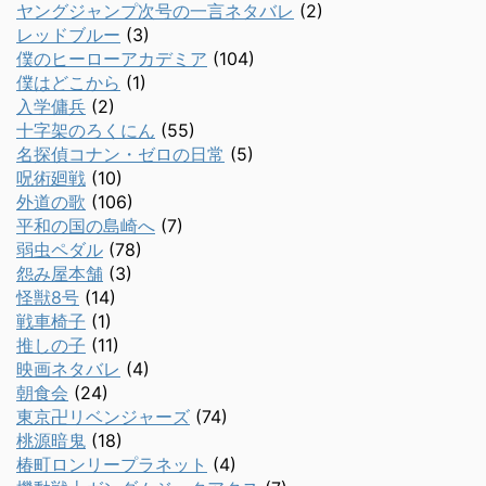
ヤングジャンプ次号の一言ネタバレ
(2)
レッドブルー
(3)
僕のヒーローアカデミア
(104)
僕はどこから
(1)
入学傭兵
(2)
十字架のろくにん
(55)
名探偵コナン・ゼロの日常
(5)
呪術廻戦
(10)
外道の歌
(106)
平和の国の島崎へ
(7)
弱虫ペダル
(78)
怨み屋本舗
(3)
怪獣8号
(14)
戦車椅子
(1)
推しの子
(11)
映画ネタバレ
(4)
朝食会
(24)
東京卍リベンジャーズ
(74)
桃源暗鬼
(18)
椿町ロンリープラネット
(4)