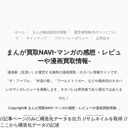
ホーム
まんが雑誌発売日情報
運営者情報/当サイトについ
て
サイトマップ
プライバシーポリシー
お問合せ
まんが買取NAVI-マンガの感想・レビュ
ーや漫画買取情報-
漫画家（見習い）が運営する無料の漫画買取・ネタバレ情報サイトです。
「ザ・ファブル」「外道の歌」「ワールドトリガー」などや最終回のネタバ
レやマンガレビューを掲載します。ネタバレは発売後であり違法ではありま
せん！
Copyright© まんが買取NAVI-マンガの感想・レビューや漫画買取情報- ,
2026 All Rights Reserved Powered by
AFFINGER5
.
//記事ページのみに構造化データを出力 //サムネイルを取得 //
ここから構造化データの記述