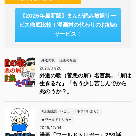
【2025年最新版】まんが読み放題サー
ビス徹底比較！漫画村の代わりのお勧め
サービス！
外道の歌
漫画の名言
2020/01/20
外道の歌（善悪の屑）名言集…「屑は
生きるな」「もう少し苦しんでから
死のうか？」
A漫画感想・レビュー（ネタバレあり）
★ワールドトリガー
2025/12/04
漫画「ワールドトリガー」259話