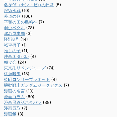
名探偵コナン・ゼロの日常
(5)
呪術廻戦
(10)
外道の歌
(106)
平和の国の島崎へ
(7)
弱虫ペダル
(78)
怨み屋本舗
(3)
怪獣8号
(14)
戦車椅子
(1)
推しの子
(11)
映画ネタバレ
(4)
朝食会
(24)
東京卍リベンジャーズ
(74)
桃源暗鬼
(18)
椿町ロンリープラネット
(4)
機動戦士ガンダムジークアクス
(7)
漫画の名言
(10)
漫画コラム
(60)
漫画最終話ネタバレ
(39)
漫画買取
(7)
漫画飯
(3)