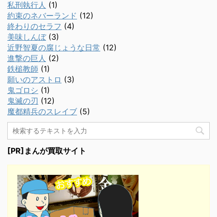
私刑執行人
(1)
約束のネバーランド
(12)
終わりのセラフ
(4)
美味しんぼ
(3)
近野智夏の腐じょうな日常
(12)
進撃の巨人
(2)
鉄槌教師
(1)
願いのアストロ
(3)
鬼ゴロシ
(1)
鬼滅の刃
(12)
魔都精兵のスレイブ
(5)
[PR]まんが買取サイト