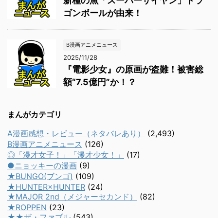
新種の魚「スーパーサイヤン」ドラ
ゴンボールが由来！
B漫画アニメニュース
2025/11/28
『電影少女』の原画が盗難！被害総
額“7.5億円”か！？
まんがカテゴリ
A漫画感想・レビュー（ネタバレあり）
(2,493)
B漫画アニメニュース
(126)
◎「漫才女子！」「漫才少女！」
(17)
●ニョッキーの漫画
(9)
★BUNGO(ブンゴ)
(109)
★HUNTER×HUNTER
(24)
★MAJOR 2nd（メジャーセカンド）
(82)
★ROPPEN
(23)
★★ザ・ファブル
(543)