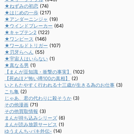
★ねずみの初恋
(74)
★はじめの一歩
(217)
★アンダーニンジャ
(19)
★ウインドブレーカー
(64)
★キャプテン2
(122)
★ワンピース
(146)
★ワールドトリガー
(107)
★刃牙らへん
(55)
★宇宙人はいらない
(1)
★真なる男
(1)
【まんが豆知識・衝撃の事実】
(102)
【死ぬほど怖い噂100の真相】
(2)
いともたやすく行われる十三歳が生きる為のお仕事
(3)
こち亀
(2)
じゃあ、君の代わりに殺そうか
(3)
その他漫画
(71)
その他買取情報
(3)
まんが持ち込みシリーズ
(6)
まんが読み放題サービス
(1)
ゆうえんち-バキ外伝-
(14)