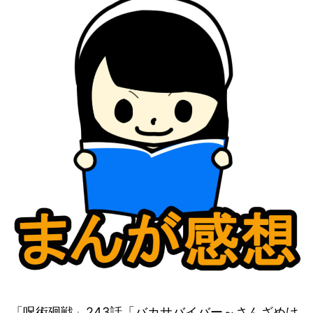
「呪術廻戦」243話「バカサバイバー～さんざめけ