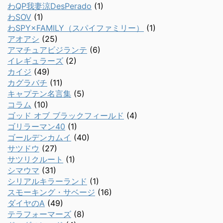
わQP我妻涼DesPerado
(1)
わSOV
(1)
わSPY×FAMILY（スパイファミリー）
(1)
アオアシ
(25)
アマチュアビジランテ
(6)
イレギュラーズ
(2)
カイジ
(49)
カグラバチ
(11)
キャプテン名言集
(5)
コラム
(10)
ゴッド オブ ブラックフィールド
(4)
ゴリラーマン40
(1)
ゴールデンカムイ
(40)
サツドウ
(27)
サツリクルート
(1)
シマウマ
(31)
シリアルキラーランド
(1)
スモーキング・サベージ
(16)
ダイヤのA
(49)
テラフォーマーズ
(8)