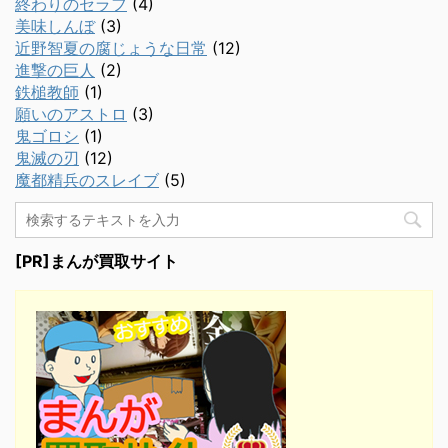
終わりのセラフ
(4)
美味しんぼ
(3)
近野智夏の腐じょうな日常
(12)
進撃の巨人
(2)
鉄槌教師
(1)
願いのアストロ
(3)
鬼ゴロシ
(1)
鬼滅の刃
(12)
魔都精兵のスレイブ
(5)
[PR]まんが買取サイト