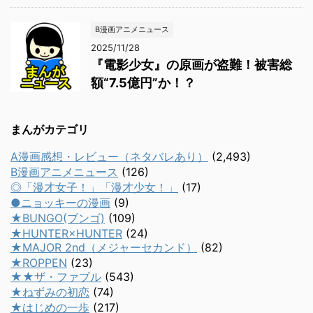
B漫画アニメニュース
2025/11/28
『電影少女』の原画が盗難！被害総
額“7.5億円”か！？
まんがカテゴリ
A漫画感想・レビュー（ネタバレあり）
(2,493)
B漫画アニメニュース
(126)
◎「漫才女子！」「漫才少女！」
(17)
●ニョッキーの漫画
(9)
★BUNGO(ブンゴ)
(109)
★HUNTER×HUNTER
(24)
★MAJOR 2nd（メジャーセカンド）
(82)
★ROPPEN
(23)
★★ザ・ファブル
(543)
★ねずみの初恋
(74)
★はじめの一歩
(217)