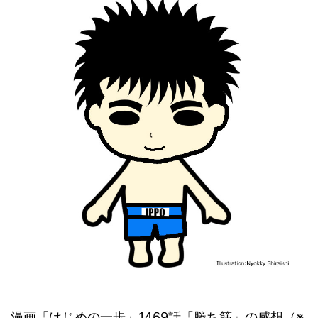
漫画「はじめの一歩」1469話「勝ち筋」の感想（※