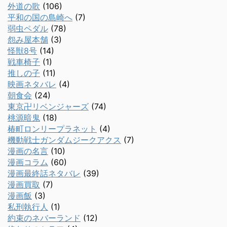
外道の歌
(106)
平和の国の島崎へ
(7)
弱虫ペダル
(78)
怨み屋本舗
(3)
怪獣8号
(14)
戦車椅子
(1)
推しの子
(11)
映画ネタバレ
(4)
朝食会
(24)
東京卍リベンジャーズ
(74)
桃源暗鬼
(18)
椿町ロンリープラネット
(4)
機動戦士ガンダムジークアクス
(7)
漫画の名言
(10)
漫画コラム
(60)
漫画最終話ネタバレ
(39)
漫画買取
(7)
漫画飯
(3)
私刑執行人
(1)
約束のネバーランド
(12)