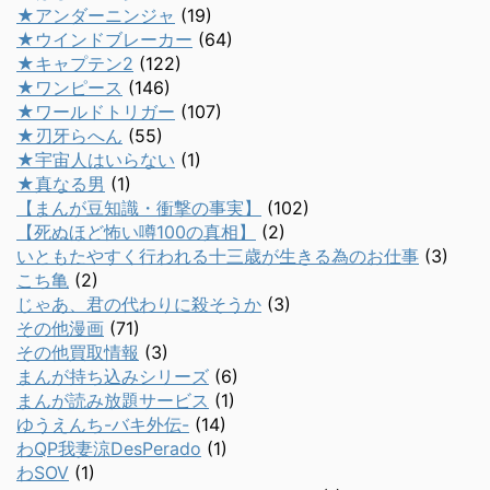
★アンダーニンジャ
(19)
★ウインドブレーカー
(64)
★キャプテン2
(122)
★ワンピース
(146)
★ワールドトリガー
(107)
★刃牙らへん
(55)
★宇宙人はいらない
(1)
★真なる男
(1)
【まんが豆知識・衝撃の事実】
(102)
【死ぬほど怖い噂100の真相】
(2)
いともたやすく行われる十三歳が生きる為のお仕事
(3)
こち亀
(2)
じゃあ、君の代わりに殺そうか
(3)
その他漫画
(71)
その他買取情報
(3)
まんが持ち込みシリーズ
(6)
まんが読み放題サービス
(1)
ゆうえんち-バキ外伝-
(14)
わQP我妻涼DesPerado
(1)
わSOV
(1)