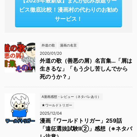
【2025年最新版】まんが読み放題サー
ビス徹底比較！漫画村の代わりのお勧め
サービス！
外道の歌
漫画の名言
2020/01/20
外道の歌（善悪の屑）名言集…「屑は
生きるな」「もう少し苦しんでから
死のうか？」
A漫画感想・レビュー（ネタバレあり）
★ワールドトリガー
2025/12/04
漫画「ワールドトリガー」259話
「遠征選抜試験Ⅱ②」感想（※ネタバ
レ注意）