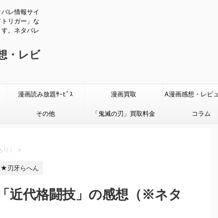
タバレ情報サイ
ドトリガー」な
ます。ネタバレ
感想・レビ
漫画読み放題ｻｰﾋﾞｽ
漫画買取
A漫画感想・レビ
その他
「鬼滅の刃」買取料金
タバレあり
コラム
あり）
>
★刃牙らへん
話「近代格闘技」の感想（※ネタ