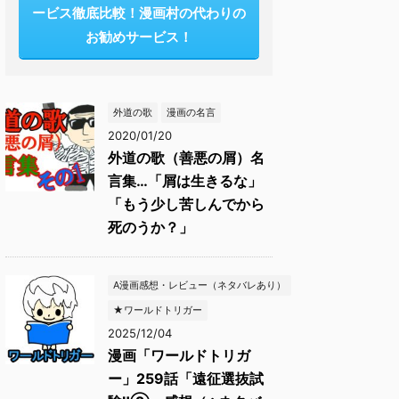
ービス徹底比較！漫画村の代わりの
お勧めサービス！
外道の歌
漫画の名言
2020/01/20
外道の歌（善悪の屑）名
言集…「屑は生きるな」
「もう少し苦しんでから
死のうか？」
A漫画感想・レビュー（ネタバレあり）
★ワールドトリガー
2025/12/04
漫画「ワールドトリガ
ー」259話「遠征選抜試