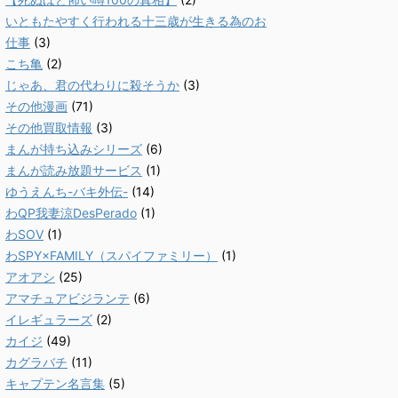
いともたやすく行われる十三歳が生きる為のお
仕事
(3)
こち亀
(2)
じゃあ、君の代わりに殺そうか
(3)
その他漫画
(71)
その他買取情報
(3)
まんが持ち込みシリーズ
(6)
まんが読み放題サービス
(1)
ゆうえんち-バキ外伝-
(14)
わQP我妻涼DesPerado
(1)
わSOV
(1)
わSPY×FAMILY（スパイファミリー）
(1)
アオアシ
(25)
アマチュアビジランテ
(6)
イレギュラーズ
(2)
カイジ
(49)
カグラバチ
(11)
キャプテン名言集
(5)