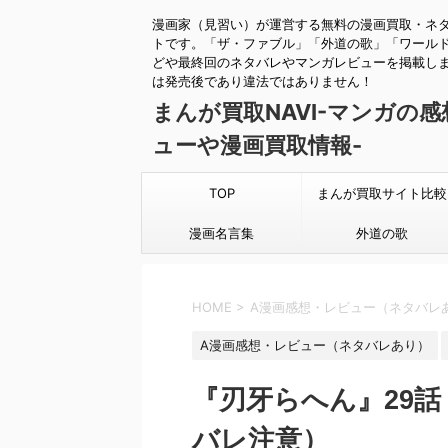
漫画家（見習い）が運営する無料の漫画買取・ネ
トです。「ザ・ファブル」「外道の歌」「ワール
どや最終回のネタバレやマンガレビューを掲載し
は発売後であり違法ではありません！
まんが買取NAVI-マンガの
ューや漫画買取情報-
TOP
まんが買取サイト比較
漫画名言集
外道の歌
HOME
>
A漫画感想・レビュー（ネタバレ
A漫画感想・レビュー（ネタバレあり）
『刃牙らへん』29
バレ注意）