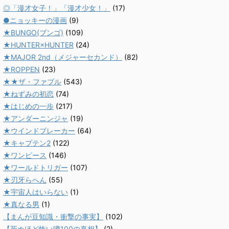
◎「漫才女子！」「漫才少女！」
(17)
●ニョッキーの漫画
(9)
★BUNGO(ブンゴ)
(109)
★HUNTER×HUNTER
(24)
★MAJOR 2nd（メジャーセカンド）
(82)
★ROPPEN
(23)
★★ザ・ファブル
(543)
★ねずみの初恋
(74)
★はじめの一歩
(217)
★アンダーニンジャ
(19)
★ウインドブレーカー
(64)
★キャプテン2
(122)
★ワンピース
(146)
★ワールドトリガー
(107)
★刃牙らへん
(55)
★宇宙人はいらない
(1)
★真なる男
(1)
【まんが豆知識・衝撃の事実】
(102)
【死ぬほど怖い噂100の真相】
(2)