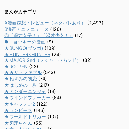
まんがカテゴリ
A漫画感想・レビュー（ネタバレあり）
(2,493)
B漫画アニメニュース
(126)
◎「漫才女子！」「漫才少女！」
(17)
●ニョッキーの漫画
(9)
★BUNGO(ブンゴ)
(109)
★HUNTER×HUNTER
(24)
★MAJOR 2nd（メジャーセカンド）
(82)
★ROPPEN
(23)
★★ザ・ファブル
(543)
★ねずみの初恋
(74)
★はじめの一歩
(217)
★アンダーニンジャ
(19)
★ウインドブレーカー
(64)
★キャプテン2
(122)
★ワンピース
(146)
★ワールドトリガー
(107)
★刃牙らへん
(55)