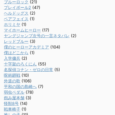
ブルーロック
(21)
プレイボール2
(47)
ヘルドッグス
(2)
ベアフェイス
(1)
ホリミヤ
(1)
マイホームヒーロー
(17)
ヤングジャンプ次号の一言ネタバレ
(2)
レッドブルー
(3)
僕のヒーローアカデミア
(104)
僕はどこから
(1)
入学傭兵
(2)
十字架のろくにん
(55)
名探偵コナン・ゼロの日常
(5)
呪術廻戦
(10)
外道の歌
(106)
平和の国の島崎へ
(7)
弱虫ペダル
(78)
怨み屋本舗
(3)
怪獣8号
(14)
戦車椅子
(1)
推しの子
(11)