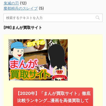
鬼滅の刃
(12)
魔都精兵のスレイブ
(5)
[PR]まんが買取サイト
【2020年】「まんが買取サイト」徹底
比較ランキング…漫画を高価買取して