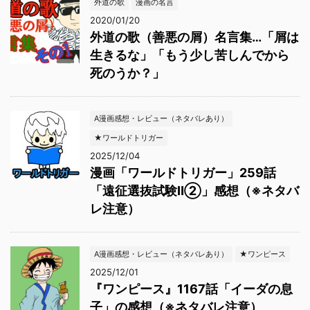
外道の歌
漫画の名言
2020/01/20
外道の歌（善悪の屑）名言集…「屑は
生きるな」「もう少し苦しんでから
死のうか？」
A漫画感想・レビュー（ネタバレあり）
★ワールドトリガー
2025/12/04
漫画「ワールドトリガー」259話
「遠征選抜試験Ⅱ②」感想（※ネタバ
レ注意）
A漫画感想・レビュー（ネタバレあり）
★ワンピース
2025/12/01
『ワンピース』1167話「イーダの息
子」の感想（※ネタバレ注意）