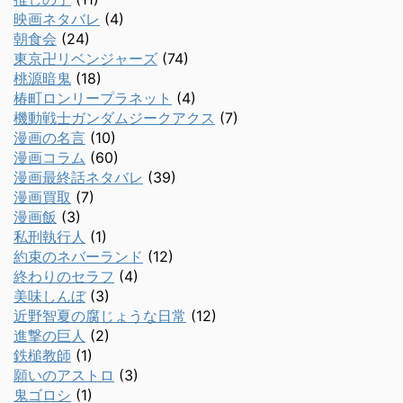
映画ネタバレ
(4)
朝食会
(24)
東京卍リベンジャーズ
(74)
桃源暗鬼
(18)
椿町ロンリープラネット
(4)
機動戦士ガンダムジークアクス
(7)
漫画の名言
(10)
漫画コラム
(60)
漫画最終話ネタバレ
(39)
漫画買取
(7)
漫画飯
(3)
私刑執行人
(1)
約束のネバーランド
(12)
終わりのセラフ
(4)
美味しんぼ
(3)
近野智夏の腐じょうな日常
(12)
進撃の巨人
(2)
鉄槌教師
(1)
願いのアストロ
(3)
鬼ゴロシ
(1)