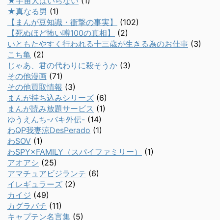
★宇宙人はいらない
(1)
★真なる男
(1)
【まんが豆知識・衝撃の事実】
(102)
【死ぬほど怖い噂100の真相】
(2)
いともたやすく行われる十三歳が生きる為のお仕事
(3)
こち亀
(2)
じゃあ、君の代わりに殺そうか
(3)
その他漫画
(71)
その他買取情報
(3)
まんが持ち込みシリーズ
(6)
まんが読み放題サービス
(1)
ゆうえんち-バキ外伝-
(14)
わQP我妻涼DesPerado
(1)
わSOV
(1)
わSPY×FAMILY（スパイファミリー）
(1)
アオアシ
(25)
アマチュアビジランテ
(6)
イレギュラーズ
(2)
カイジ
(49)
カグラバチ
(11)
キャプテン名言集
(5)