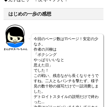
はじめの一歩の感想
今回のページ数は11ページ！安定の少
なさ。
作者の川柳は
まんがネタバレちゃん
「ボクシング
やっぱりいいなと
思えた日」
でした！
この戦い、残念ながら長くなりそうで
すね。二人ともパンチを撃たず、様子
見の数十秒の描写だけで一話消費しま
した。
デトロイトスタイルの説明だけで終わ
った…