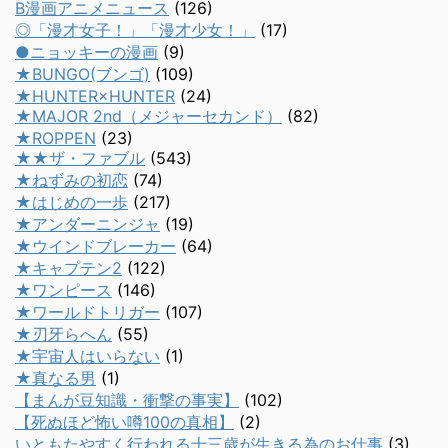
B漫画アニメニュース
(126)
◎「漫才女子！」「漫才少女！」
(17)
●ニョッキーの漫画
(9)
★BUNGO(ブンゴ)
(109)
★HUNTER×HUNTER
(24)
★MAJOR 2nd（メジャーセカンド）
(82)
★ROPPEN
(23)
★★ザ・ファブル
(543)
★ねずみの初恋
(74)
★はじめの一歩
(217)
★アンダーニンジャ
(19)
★ウインドブレーカー
(64)
★キャプテン2
(122)
★ワンピース
(146)
★ワールドトリガー
(107)
★刃牙らへん
(55)
★宇宙人はいらない
(1)
★真なる男
(1)
【まんが豆知識・衝撃の事実】
(102)
【死ぬほど怖い噂100の真相】
(2)
いともたやすく行われる十三歳が生きる為のお仕事
(3)