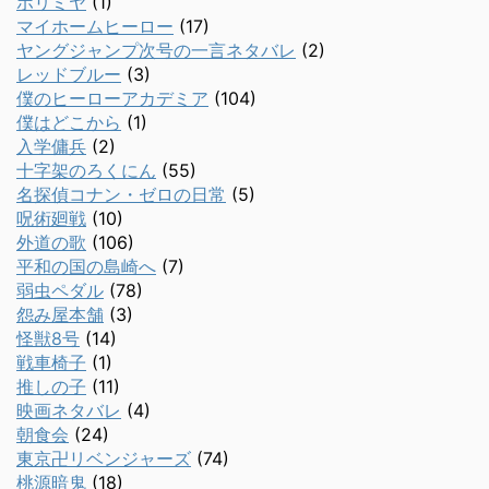
ホリミヤ
(1)
マイホームヒーロー
(17)
ヤングジャンプ次号の一言ネタバレ
(2)
レッドブルー
(3)
僕のヒーローアカデミア
(104)
僕はどこから
(1)
入学傭兵
(2)
十字架のろくにん
(55)
名探偵コナン・ゼロの日常
(5)
呪術廻戦
(10)
外道の歌
(106)
平和の国の島崎へ
(7)
弱虫ペダル
(78)
怨み屋本舗
(3)
怪獣8号
(14)
戦車椅子
(1)
推しの子
(11)
映画ネタバレ
(4)
朝食会
(24)
東京卍リベンジャーズ
(74)
桃源暗鬼
(18)