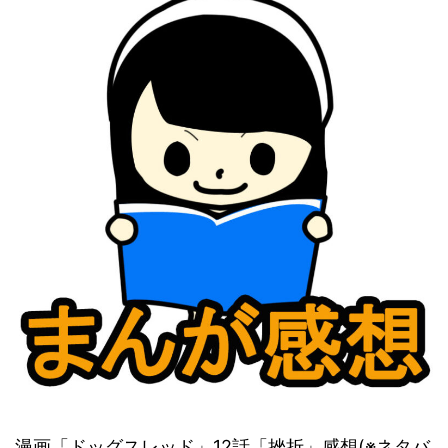
漫画「ドッグスレッド」12話「挫折」感想(※ネタバ