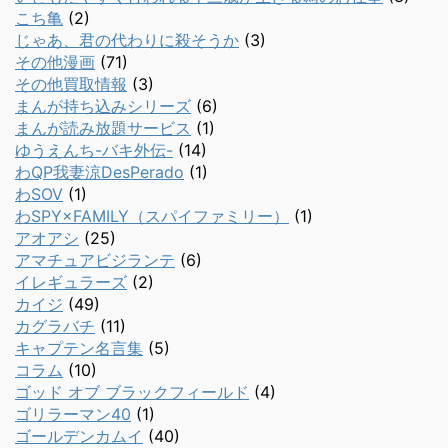
こち亀
(2)
じゃあ、君の代わりに殺そうか
(3)
その他漫画
(71)
その他買取情報
(3)
まんが持ち込みシリーズ
(6)
まんが読み放題サービス
(1)
ゆうえんち-バキ外伝-
(14)
わQP我妻涼DesPerado
(1)
わSOV
(1)
わSPY×FAMILY（スパイファミリー）
(1)
アオアシ
(25)
アマチュアビジランテ
(6)
イレギュラーズ
(2)
カイジ
(49)
カグラバチ
(11)
キャプテン名言集
(5)
コラム
(10)
ゴッド オブ ブラックフィールド
(4)
ゴリラーマン40
(1)
ゴールデンカムイ
(40)