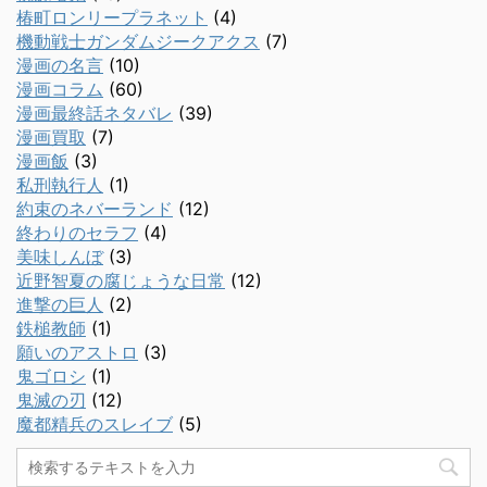
椿町ロンリープラネット
(4)
機動戦士ガンダムジークアクス
(7)
漫画の名言
(10)
漫画コラム
(60)
漫画最終話ネタバレ
(39)
漫画買取
(7)
漫画飯
(3)
私刑執行人
(1)
約束のネバーランド
(12)
終わりのセラフ
(4)
美味しんぼ
(3)
近野智夏の腐じょうな日常
(12)
進撃の巨人
(2)
鉄槌教師
(1)
願いのアストロ
(3)
鬼ゴロシ
(1)
鬼滅の刃
(12)
魔都精兵のスレイブ
(5)