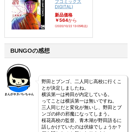
プコミックス
DIGITAL)
新品価格
￥564
から
(2020/10/22 13:05時点)
BUNGOの感想
野田とブンゴ、二人同じ高校に行くこ
とが決定しましたね。
横浜第一は袴田が内定している。
まんがネタバレちゃん
ってことは横浜第一は無いですね。
三人同じだと変化が無いし、野田とブ
ンゴの絆の邪魔になってしまう。
桜花高校の監督、青木湖が野田語るに
話しかけていたのは伏線でしょうか？