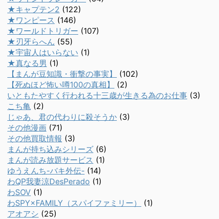
★キャプテン2
(122)
★ワンピース
(146)
★ワールドトリガー
(107)
★刃牙らへん
(55)
★宇宙人はいらない
(1)
★真なる男
(1)
【まんが豆知識・衝撃の事実】
(102)
【死ぬほど怖い噂100の真相】
(2)
いともたやすく行われる十三歳が生きる為のお仕事
(3)
こち亀
(2)
じゃあ、君の代わりに殺そうか
(3)
その他漫画
(71)
その他買取情報
(3)
まんが持ち込みシリーズ
(6)
まんが読み放題サービス
(1)
ゆうえんち-バキ外伝-
(14)
わQP我妻涼DesPerado
(1)
わSOV
(1)
わSPY×FAMILY（スパイファミリー）
(1)
アオアシ
(25)