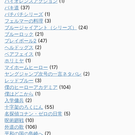
バイオレンスアクション
(1)
バキ道
(37)
バチバチシリーズ
(1)
フェルマーの料理
(3)
ブルージャイアント（シリーズ）
(24)
ブルーロック
(21)
プレイボール2
(47)
ヘルドッグス
(2)
ベアフェイス
(1)
ホリミヤ
(1)
マイホームヒーロー
(17)
ヤングジャンプ次号の一言ネタバレ
(2)
レッドブルー
(3)
僕のヒーローアカデミア
(104)
僕はどこから
(1)
入学傭兵
(2)
十字架のろくにん
(55)
名探偵コナン・ゼロの日常
(5)
呪術廻戦
(10)
外道の歌
(106)
平和の国の島崎へ
(7)