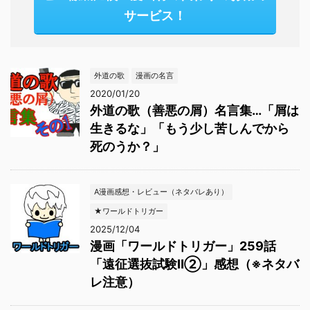
サービス！
外道の歌
漫画の名言
2020/01/20
外道の歌（善悪の屑）名言集…「屑は
生きるな」「もう少し苦しんでから
死のうか？」
A漫画感想・レビュー（ネタバレあり）
★ワールドトリガー
2025/12/04
漫画「ワールドトリガー」259話
「遠征選抜試験Ⅱ②」感想（※ネタバ
レ注意）