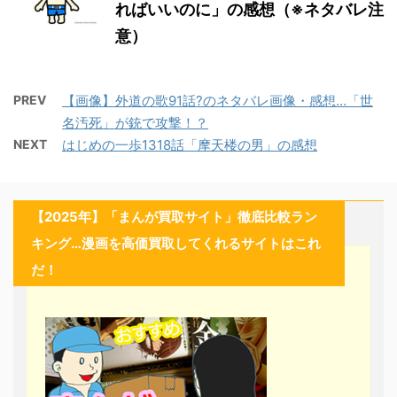
ればいいのに」の感想（※ネタバレ注
意）
PREV
【画像】外道の歌91話?のネタバレ画像・感想…「世
名汚死」が銃で攻撃！？
NEXT
はじめの一歩1318話「摩天楼の男」の感想
【2025年】「まんが買取サイト」徹底比較ラン
キング…漫画を高価買取してくれるサイトはこれ
だ！