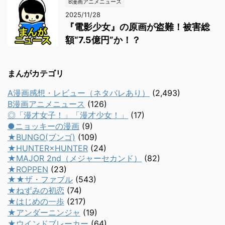
B漫画アニメニュース
2025/11/28
『電影少女』の原画が盗難！被害総
額“7.5億円”か！？
まんがカテゴリ
A漫画感想・レビュー（ネタバレあり）
(2,493)
B漫画アニメニュース
(126)
◎「漫才女子！」「漫才少女！」
(17)
●ニョッキーの漫画
(9)
★BUNGO(ブンゴ)
(109)
★HUNTER×HUNTER
(24)
★MAJOR 2nd（メジャーセカンド）
(82)
★ROPPEN
(23)
★★ザ・ファブル
(543)
★ねずみの初恋
(74)
★はじめの一歩
(217)
★アンダーニンジャ
(19)
★ウインドブレーカー
(64)