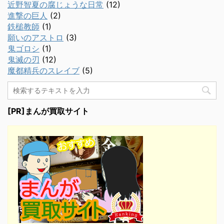
近野智夏の腐じょうな日常
(12)
進撃の巨人
(2)
鉄槌教師
(1)
願いのアストロ
(3)
鬼ゴロシ
(1)
鬼滅の刃
(12)
魔都精兵のスレイブ
(5)
[PR]まんが買取サイト