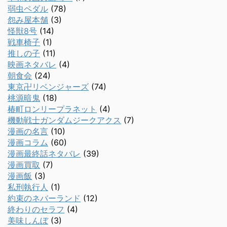
弱虫ペダル
(78)
怨み屋本舗
(3)
怪獣8号
(14)
戦車椅子
(1)
推しの子
(11)
映画ネタバレ
(4)
朝食会
(24)
東京卍リベンジャーズ
(74)
桃源暗鬼
(18)
椿町ロンリープラネット
(4)
機動戦士ガンダムジークアクス
(7)
漫画の名言
(10)
漫画コラム
(60)
漫画最終話ネタバレ
(39)
漫画買取
(7)
漫画飯
(3)
私刑執行人
(1)
約束のネバーランド
(12)
終わりのセラフ
(4)
美味しんぼ
(3)