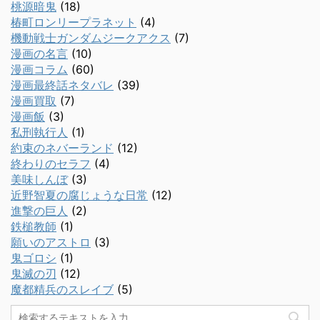
桃源暗鬼
(18)
椿町ロンリープラネット
(4)
機動戦士ガンダムジークアクス
(7)
漫画の名言
(10)
漫画コラム
(60)
漫画最終話ネタバレ
(39)
漫画買取
(7)
漫画飯
(3)
私刑執行人
(1)
約束のネバーランド
(12)
終わりのセラフ
(4)
美味しんぼ
(3)
近野智夏の腐じょうな日常
(12)
進撃の巨人
(2)
鉄槌教師
(1)
願いのアストロ
(3)
鬼ゴロシ
(1)
鬼滅の刃
(12)
魔都精兵のスレイブ
(5)