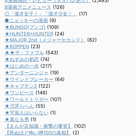
A漫画感想・レビュー（ネタバレあり）
(2,493)
B漫画アニメニュース
(126)
◎「漫才女子！」「漫才少女！」
(17)
●ニョッキーの漫画
(9)
★BUNGO(ブンゴ)
(109)
★HUNTER×HUNTER
(24)
★MAJOR 2nd（メジャーセカンド）
(82)
★ROPPEN
(23)
★★ザ・ファブル
(543)
★ねずみの初恋
(74)
★はじめの一歩
(217)
★アンダーニンジャ
(19)
★ウインドブレーカー
(64)
★キャプテン2
(122)
★ワンピース
(146)
★ワールドトリガー
(107)
★刃牙らへん
(55)
★宇宙人はいらない
(1)
★真なる男
(1)
【まんが豆知識・衝撃の事実】
(102)
【死ぬほど怖い噂100の真相】
(2)