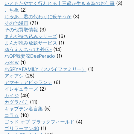
いともたやすく行われる十三歳が生きる為のお仕事
(3)
こち亀
(2)
じゃあ、君の代わりに殺そうか
(3)
その他漫画
(71)
その他買取情報
(3)
まんが持ち込みシリーズ
(6)
まんが読み放題サービス
(1)
ゆうえんち-バキ外伝-
(14)
わQP我妻涼DesPerado
(1)
わSOV
(1)
わSPY×FAMILY（スパイファミリー）
(1)
アオアシ
(25)
アマチュアビジランテ
(6)
イレギュラーズ
(2)
カイジ
(49)
カグラバチ
(11)
キャプテン名言集
(5)
コラム
(10)
ゴッド オブ ブラックフィールド
(4)
ゴリラーマン40
(1)