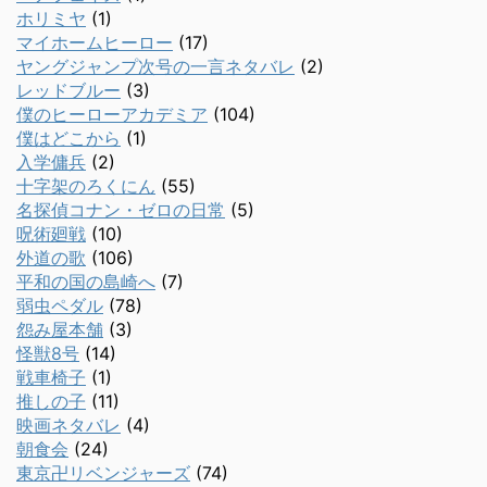
ホリミヤ
(1)
マイホームヒーロー
(17)
ヤングジャンプ次号の一言ネタバレ
(2)
レッドブルー
(3)
僕のヒーローアカデミア
(104)
僕はどこから
(1)
入学傭兵
(2)
十字架のろくにん
(55)
名探偵コナン・ゼロの日常
(5)
呪術廻戦
(10)
外道の歌
(106)
平和の国の島崎へ
(7)
弱虫ペダル
(78)
怨み屋本舗
(3)
怪獣8号
(14)
戦車椅子
(1)
推しの子
(11)
映画ネタバレ
(4)
朝食会
(24)
東京卍リベンジャーズ
(74)