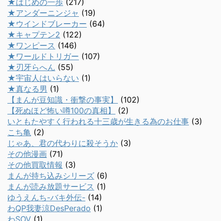
★はじめの一歩
(217)
★アンダーニンジャ
(19)
★ウインドブレーカー
(64)
★キャプテン2
(122)
★ワンピース
(146)
★ワールドトリガー
(107)
★刃牙らへん
(55)
★宇宙人はいらない
(1)
★真なる男
(1)
【まんが豆知識・衝撃の事実】
(102)
【死ぬほど怖い噂100の真相】
(2)
いともたやすく行われる十三歳が生きる為のお仕事
(3)
こち亀
(2)
じゃあ、君の代わりに殺そうか
(3)
その他漫画
(71)
その他買取情報
(3)
まんが持ち込みシリーズ
(6)
まんが読み放題サービス
(1)
ゆうえんち-バキ外伝-
(14)
わQP我妻涼DesPerado
(1)
わSOV
(1)