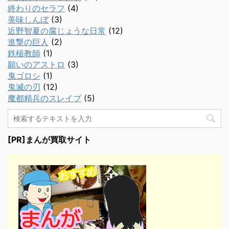
終わりのセラフ
(4)
美味しんぼ
(3)
近野智夏の腐じょうな日常
(12)
進撃の巨人
(2)
鉄槌教師
(1)
願いのアストロ
(3)
鬼ゴロシ
(1)
鬼滅の刃
(12)
魔都精兵のスレイブ
(5)
[PR]まんが買取サイト