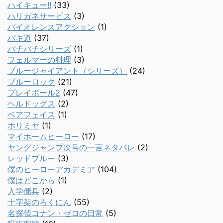
ハイキュー!!
(33)
ハリガネサービス
(3)
バイオレンスアクション
(1)
バキ道
(37)
バチバチシリーズ
(1)
フェルマーの料理
(3)
ブルージャイアント（シリーズ）
(24)
ブルーロック
(21)
プレイボール2
(47)
ヘルドッグス
(2)
ベアフェイス
(1)
ホリミヤ
(1)
マイホームヒーロー
(17)
ヤングジャンプ次号の一言ネタバレ
(2)
レッドブルー
(3)
僕のヒーローアカデミア
(104)
僕はどこから
(1)
入学傭兵
(2)
十字架のろくにん
(55)
名探偵コナン・ゼロの日常
(5)