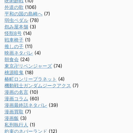
呪術廻戦
(10)
外道の歌
(106)
平和の国の島崎へ
(7)
弱虫ペダル
(78)
怨み屋本舗
(3)
怪獣8号
(14)
戦車椅子
(1)
推しの子
(11)
映画ネタバレ
(4)
朝食会
(24)
東京卍リベンジャーズ
(74)
桃源暗鬼
(18)
椿町ロンリープラネット
(4)
機動戦士ガンダムジークアクス
(7)
漫画の名言
(10)
漫画コラム
(60)
漫画最終話ネタバレ
(39)
漫画買取
(7)
漫画飯
(3)
私刑執行人
(1)
約束のネバーランド
(12)