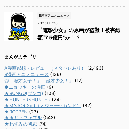
B漫画アニメニュース
2025/11/28
『電影少女』の原画が盗難！被害総
額“7.5億円”か！？
まんがカテゴリ
A漫画感想・レビュー（ネタバレあり）
(2,493)
B漫画アニメニュース
(126)
◎「漫才女子！」「漫才少女！」
(17)
●ニョッキーの漫画
(9)
★BUNGO(ブンゴ)
(109)
★HUNTER×HUNTER
(24)
★MAJOR 2nd（メジャーセカンド）
(82)
★ROPPEN
(23)
★★ザ・ファブル
(543)
★ねずみの初恋
(74)