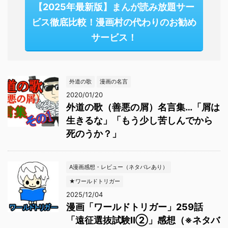
【2025年最新版】まんが読み放題サー
ビス徹底比較！漫画村の代わりのお勧め
サービス！
外道の歌
漫画の名言
2020/01/20
外道の歌（善悪の屑）名言集…「屑は
生きるな」「もう少し苦しんでから
死のうか？」
A漫画感想・レビュー（ネタバレあり）
★ワールドトリガー
2025/12/04
漫画「ワールドトリガー」259話
「遠征選抜試験Ⅱ②」感想（※ネタバ