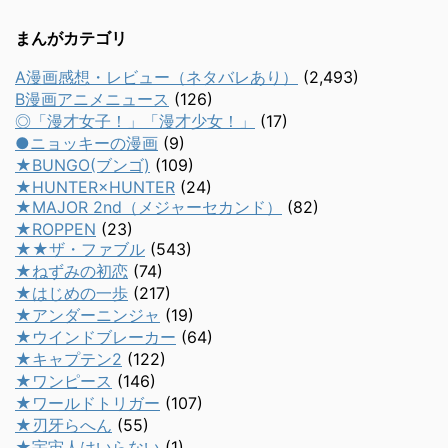
まんがカテゴリ
A漫画感想・レビュー（ネタバレあり）
(2,493)
B漫画アニメニュース
(126)
◎「漫才女子！」「漫才少女！」
(17)
●ニョッキーの漫画
(9)
★BUNGO(ブンゴ)
(109)
★HUNTER×HUNTER
(24)
★MAJOR 2nd（メジャーセカンド）
(82)
★ROPPEN
(23)
★★ザ・ファブル
(543)
★ねずみの初恋
(74)
★はじめの一歩
(217)
★アンダーニンジャ
(19)
★ウインドブレーカー
(64)
★キャプテン2
(122)
★ワンピース
(146)
★ワールドトリガー
(107)
★刃牙らへん
(55)
★宇宙人はいらない
(1)