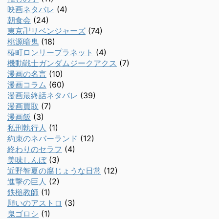
映画ネタバレ
(4)
朝食会
(24)
東京卍リベンジャーズ
(74)
桃源暗鬼
(18)
椿町ロンリープラネット
(4)
機動戦士ガンダムジークアクス
(7)
漫画の名言
(10)
漫画コラム
(60)
漫画最終話ネタバレ
(39)
漫画買取
(7)
漫画飯
(3)
私刑執行人
(1)
約束のネバーランド
(12)
終わりのセラフ
(4)
美味しんぼ
(3)
近野智夏の腐じょうな日常
(12)
進撃の巨人
(2)
鉄槌教師
(1)
願いのアストロ
(3)
鬼ゴロシ
(1)