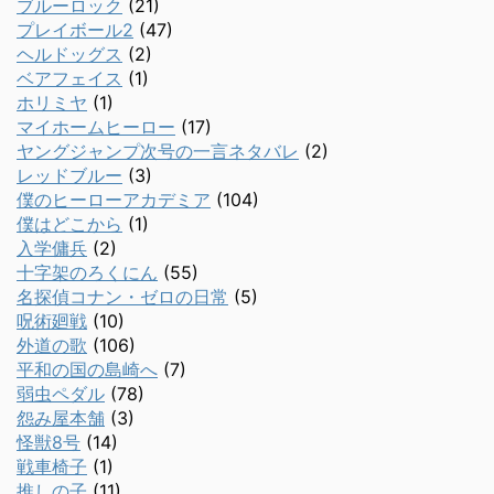
ブルーロック
(21)
プレイボール2
(47)
ヘルドッグス
(2)
ベアフェイス
(1)
ホリミヤ
(1)
マイホームヒーロー
(17)
ヤングジャンプ次号の一言ネタバレ
(2)
レッドブルー
(3)
僕のヒーローアカデミア
(104)
僕はどこから
(1)
入学傭兵
(2)
十字架のろくにん
(55)
名探偵コナン・ゼロの日常
(5)
呪術廻戦
(10)
外道の歌
(106)
平和の国の島崎へ
(7)
弱虫ペダル
(78)
怨み屋本舗
(3)
怪獣8号
(14)
戦車椅子
(1)
推しの子
(11)