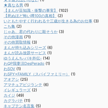
★真なる男
(1)
【まんが豆知識・衝撃の事実】
(102)
【死ぬほど怖い噂100の真相】
(2)
いともたやすく行われる十三歳が生きる為のお仕事
(3)
こち亀
(2)
じゃあ、君の代わりに殺そうか
(3)
その他漫画
(71)
その他買取情報
(3)
まんが持ち込みシリーズ
(6)
まんが読み放題サービス
(1)
ゆうえんち-バキ外伝-
(14)
わQP我妻涼DesPerado
(1)
わSOV
(1)
わSPY×FAMILY（スパイファミリー）
(1)
アオアシ
(25)
アマチュアビジランテ
(6)
イレギュラーズ
(2)
カイジ
(49)
カグラバチ
(11)
キャプテン名言集
(5)