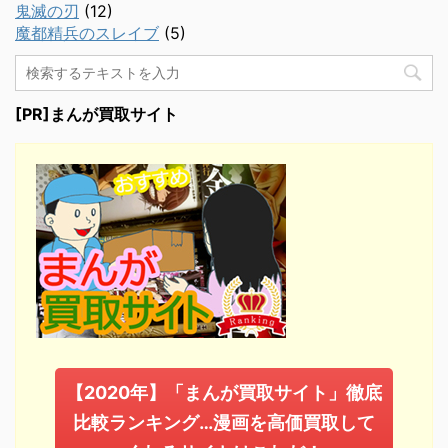
鬼滅の刃
(12)
魔都精兵のスレイブ
(5)
[PR]まんが買取サイト
【2020年】「まんが買取サイト」徹底
比較ランキング…漫画を高価買取して