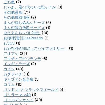
こち亀
(2)
じゃあ、君の代わりに殺そうか
(3)
その他漫画
(71)
その他買取情報
(3)
まんが持ち込みシリーズ
(6)
まんが読み放題サービス
(1)
ゆうえんち-バキ外伝-
(14)
わQP我妻涼DesPerado
(1)
わSOV
(1)
わSPY×FAMILY（スパイファミリー）
(1)
アオアシ
(25)
アマチュアビジランテ
(6)
イレギュラーズ
(2)
カイジ
(49)
カグラバチ
(11)
キャプテン名言集
(5)
コラム
(10)
ゴッド オブ ブラックフィールド
(4)
ゴリラーマン40
(1)
ゴールデンカムイ
(40)