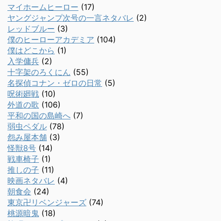
マイホームヒーロー
(17)
ヤングジャンプ次号の一言ネタバレ
(2)
レッドブルー
(3)
僕のヒーローアカデミア
(104)
僕はどこから
(1)
入学傭兵
(2)
十字架のろくにん
(55)
名探偵コナン・ゼロの日常
(5)
呪術廻戦
(10)
外道の歌
(106)
平和の国の島崎へ
(7)
弱虫ペダル
(78)
怨み屋本舗
(3)
怪獣8号
(14)
戦車椅子
(1)
推しの子
(11)
映画ネタバレ
(4)
朝食会
(24)
東京卍リベンジャーズ
(74)
桃源暗鬼
(18)