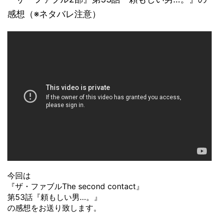
感想（※ネタバレ注意）
今回は
『ザ・ファブルThe second contact』
第53話『頼もしい男…。』
の感想をお送り致します。