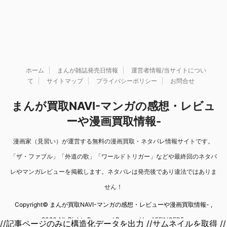
ホーム
まんが雑誌発売日情報
運営者情報/当サイトについ
て
サイトマップ
プライバシーポリシー
お問合せ
まんが買取NAVI-マンガの感想・レビュ
ーや漫画買取情報-
漫画家（見習い）が運営する無料の漫画買取・ネタバレ情報サイトです。
「ザ・ファブル」「外道の歌」「ワールドトリガー」などや最終回のネタバ
レやマンガレビューを掲載します。ネタバレは発売後であり違法ではありま
せん！
Copyright© まんが買取NAVI-マンガの感想・レビューや漫画買取情報- ,
2026 All Rights Reserved Powered by
AFFINGER5
.
//記事ページのみに構造化データを出力 //サムネイルを取得 //