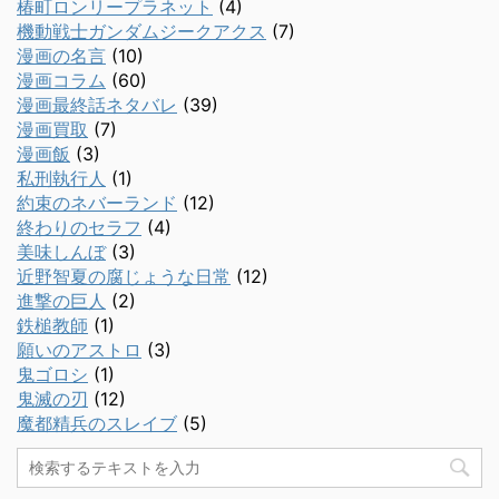
椿町ロンリープラネット
(4)
機動戦士ガンダムジークアクス
(7)
漫画の名言
(10)
漫画コラム
(60)
漫画最終話ネタバレ
(39)
漫画買取
(7)
漫画飯
(3)
私刑執行人
(1)
約束のネバーランド
(12)
終わりのセラフ
(4)
美味しんぼ
(3)
近野智夏の腐じょうな日常
(12)
進撃の巨人
(2)
鉄槌教師
(1)
願いのアストロ
(3)
鬼ゴロシ
(1)
鬼滅の刃
(12)
魔都精兵のスレイブ
(5)