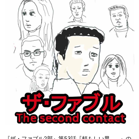
『ザ・ファブル2部』第53話『頼もしい男…。』の