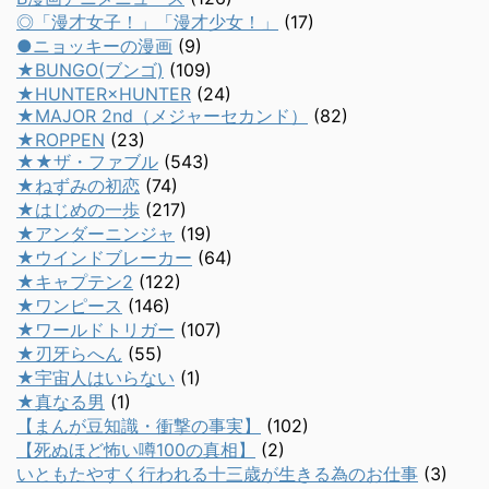
◎「漫才女子！」「漫才少女！」
(17)
●ニョッキーの漫画
(9)
★BUNGO(ブンゴ)
(109)
★HUNTER×HUNTER
(24)
★MAJOR 2nd（メジャーセカンド）
(82)
★ROPPEN
(23)
★★ザ・ファブル
(543)
★ねずみの初恋
(74)
★はじめの一歩
(217)
★アンダーニンジャ
(19)
★ウインドブレーカー
(64)
★キャプテン2
(122)
★ワンピース
(146)
★ワールドトリガー
(107)
★刃牙らへん
(55)
★宇宙人はいらない
(1)
★真なる男
(1)
【まんが豆知識・衝撃の事実】
(102)
【死ぬほど怖い噂100の真相】
(2)
いともたやすく行われる十三歳が生きる為のお仕事
(3)