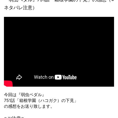
ネタバレ注意）
今回は『弱虫ペダル』
751話「箱根学園（ハコガク）の下見」
の感想をお送り致します。