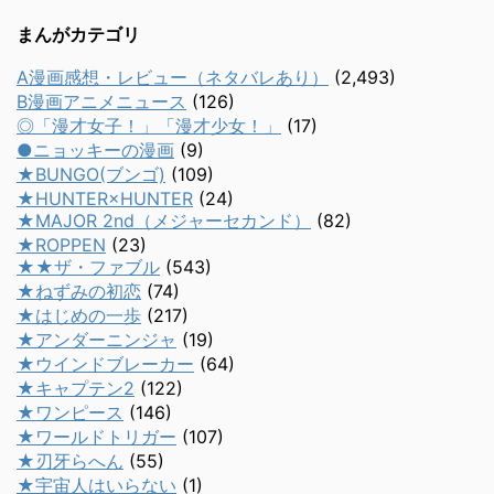
まんがカテゴリ
A漫画感想・レビュー（ネタバレあり）
(2,493)
B漫画アニメニュース
(126)
◎「漫才女子！」「漫才少女！」
(17)
●ニョッキーの漫画
(9)
★BUNGO(ブンゴ)
(109)
★HUNTER×HUNTER
(24)
★MAJOR 2nd（メジャーセカンド）
(82)
★ROPPEN
(23)
★★ザ・ファブル
(543)
★ねずみの初恋
(74)
★はじめの一歩
(217)
★アンダーニンジャ
(19)
★ウインドブレーカー
(64)
★キャプテン2
(122)
★ワンピース
(146)
★ワールドトリガー
(107)
★刃牙らへん
(55)
★宇宙人はいらない
(1)