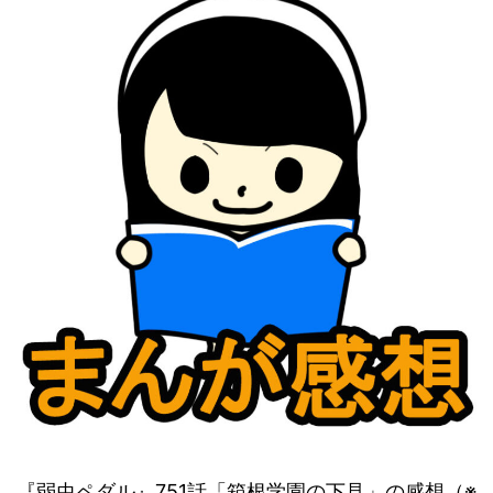
『弱虫ペダル』751話「箱根学園の下見」の感想（※