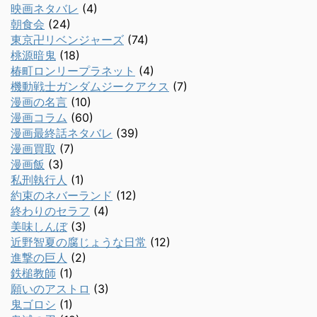
映画ネタバレ
(4)
朝食会
(24)
東京卍リベンジャーズ
(74)
桃源暗鬼
(18)
椿町ロンリープラネット
(4)
機動戦士ガンダムジークアクス
(7)
漫画の名言
(10)
漫画コラム
(60)
漫画最終話ネタバレ
(39)
漫画買取
(7)
漫画飯
(3)
私刑執行人
(1)
約束のネバーランド
(12)
終わりのセラフ
(4)
美味しんぼ
(3)
近野智夏の腐じょうな日常
(12)
進撃の巨人
(2)
鉄槌教師
(1)
願いのアストロ
(3)
鬼ゴロシ
(1)