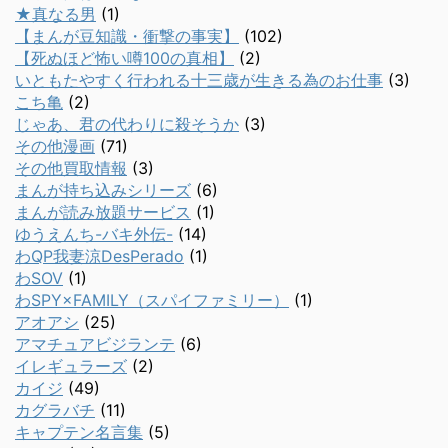
★真なる男
(1)
【まんが豆知識・衝撃の事実】
(102)
【死ぬほど怖い噂100の真相】
(2)
いともたやすく行われる十三歳が生きる為のお仕事
(3)
こち亀
(2)
じゃあ、君の代わりに殺そうか
(3)
その他漫画
(71)
その他買取情報
(3)
まんが持ち込みシリーズ
(6)
まんが読み放題サービス
(1)
ゆうえんち-バキ外伝-
(14)
わQP我妻涼DesPerado
(1)
わSOV
(1)
わSPY×FAMILY（スパイファミリー）
(1)
アオアシ
(25)
アマチュアビジランテ
(6)
イレギュラーズ
(2)
カイジ
(49)
カグラバチ
(11)
キャプテン名言集
(5)