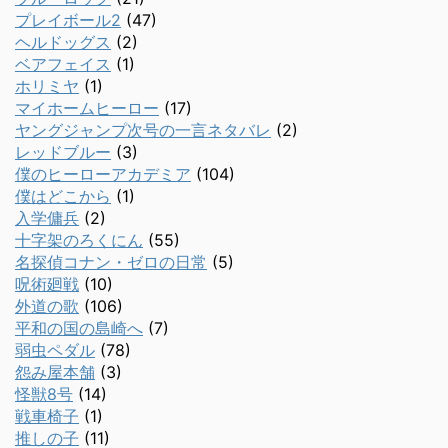
プレイボール2
(47)
ヘルドッグス
(2)
ベアフェイス
(1)
ホリミヤ
(1)
マイホームヒーロー
(17)
ヤングジャンプ次号の一言ネタバレ
(2)
レッドブルー
(3)
僕のヒーローアカデミア
(104)
僕はどこから
(1)
入学傭兵
(2)
十字架のろくにん
(55)
名探偵コナン・ゼロの日常
(5)
呪術廻戦
(10)
外道の歌
(106)
平和の国の島崎へ
(7)
弱虫ペダル
(78)
怨み屋本舗
(3)
怪獣8号
(14)
戦車椅子
(1)
推しの子
(11)