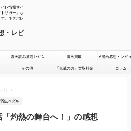
タバレ情報サイ
ドトリガー」な
ます。ネタバレ
感想・レビ
漫画読み放題ｻｰﾋﾞｽ
漫画買取
A漫画感想・レビ
その他
「鬼滅の刃」買取料金
タバレあり
コラム
あり）
>
弱虫ペダル
8話「灼熱の舞台へ！」の感想