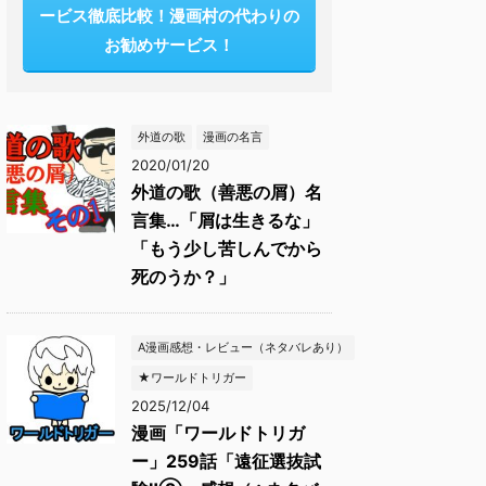
ービス徹底比較！漫画村の代わりの
お勧めサービス！
外道の歌
漫画の名言
2020/01/20
外道の歌（善悪の屑）名
言集…「屑は生きるな」
「もう少し苦しんでから
死のうか？」
A漫画感想・レビュー（ネタバレあり）
★ワールドトリガー
2025/12/04
漫画「ワールドトリガ
ー」259話「遠征選抜試