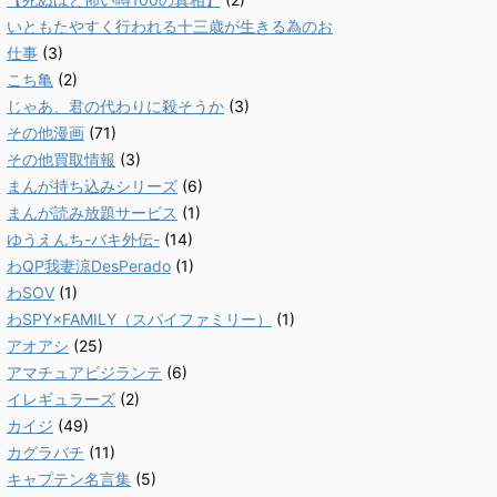
いともたやすく行われる十三歳が生きる為のお
仕事
(3)
こち亀
(2)
じゃあ、君の代わりに殺そうか
(3)
その他漫画
(71)
その他買取情報
(3)
まんが持ち込みシリーズ
(6)
まんが読み放題サービス
(1)
ゆうえんち-バキ外伝-
(14)
わQP我妻涼DesPerado
(1)
わSOV
(1)
わSPY×FAMILY（スパイファミリー）
(1)
アオアシ
(25)
アマチュアビジランテ
(6)
イレギュラーズ
(2)
カイジ
(49)
カグラバチ
(11)
キャプテン名言集
(5)