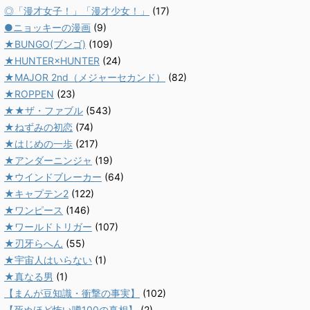
◎「漫才女子！」「漫才少女！」
(17)
●ニョッキーの漫画
(9)
★BUNGO(ブンゴ)
(109)
★HUNTER×HUNTER
(24)
★MAJOR 2nd（メジャーセカンド）
(82)
★ROPPEN
(23)
★★ザ・ファブル
(543)
★ねずみの初恋
(74)
★はじめの一歩
(217)
★アンダーニンジャ
(19)
★ウインドブレーカー
(64)
★キャプテン2
(122)
★ワンピース
(146)
★ワールドトリガー
(107)
★刃牙らへん
(55)
★宇宙人はいらない
(1)
★真なる男
(1)
【まんが豆知識・衝撃の事実】
(102)
【死ぬほど怖い噂100の真相】
(2)