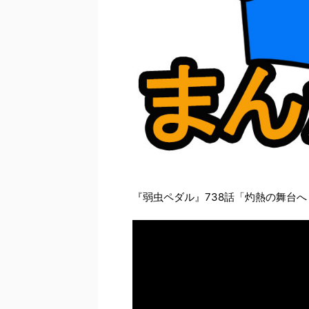
『弱虫ペダル』738話「灼熱の舞台