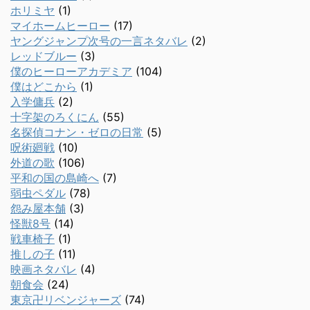
ホリミヤ
(1)
マイホームヒーロー
(17)
ヤングジャンプ次号の一言ネタバレ
(2)
レッドブルー
(3)
僕のヒーローアカデミア
(104)
僕はどこから
(1)
入学傭兵
(2)
十字架のろくにん
(55)
名探偵コナン・ゼロの日常
(5)
呪術廻戦
(10)
外道の歌
(106)
平和の国の島崎へ
(7)
弱虫ペダル
(78)
怨み屋本舗
(3)
怪獣8号
(14)
戦車椅子
(1)
推しの子
(11)
映画ネタバレ
(4)
朝食会
(24)
東京卍リベンジャーズ
(74)