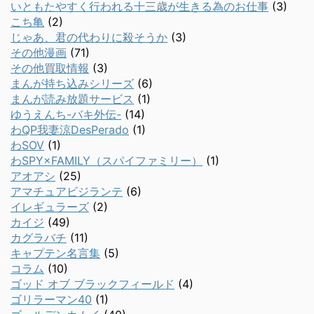
いともたやすく行われる十三歳が生きる為のお仕事
(3)
こち亀
(2)
じゃあ、君の代わりに殺そうか
(3)
その他漫画
(71)
その他買取情報
(3)
まんが持ち込みシリーズ
(6)
まんが読み放題サービス
(1)
ゆうえんち-バキ外伝-
(14)
わQP我妻涼DesPerado
(1)
わSOV
(1)
わSPY×FAMILY（スパイファミリー）
(1)
アオアシ
(25)
アマチュアビジランテ
(6)
イレギュラーズ
(2)
カイジ
(49)
カグラバチ
(11)
キャプテン名言集
(5)
コラム
(10)
ゴッド オブ ブラックフィールド
(4)
ゴリラーマン40
(1)