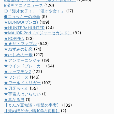
B漫画アニメニュース
(126)
◎「漫才女子！」「漫才少女！」
(17)
●ニョッキーの漫画
(9)
★BUNGO(ブンゴ)
(109)
★HUNTER×HUNTER
(24)
★MAJOR 2nd（メジャーセカンド）
(82)
★ROPPEN
(23)
★★ザ・ファブル
(543)
★ねずみの初恋
(74)
★はじめの一歩
(217)
★アンダーニンジャ
(19)
★ウインドブレーカー
(64)
★キャプテン2
(122)
★ワンピース
(146)
★ワールドトリガー
(107)
★刃牙らへん
(55)
★宇宙人はいらない
(1)
★真なる男
(1)
【まんが豆知識・衝撃の事実】
(102)
【死ぬほど怖い噂100の真相】
(2)