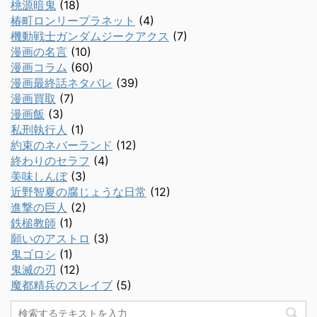
桃源暗鬼
(18)
椿町ロンリープラネット
(4)
機動戦士ガンダムジークアクス
(7)
漫画の名言
(10)
漫画コラム
(60)
漫画最終話ネタバレ
(39)
漫画買取
(7)
漫画飯
(3)
私刑執行人
(1)
約束のネバーランド
(12)
終わりのセラフ
(4)
美味しんぼ
(3)
近野智夏の腐じょうな日常
(12)
進撃の巨人
(2)
鉄槌教師
(1)
願いのアストロ
(3)
鬼ゴロシ
(1)
鬼滅の刃
(12)
魔都精兵のスレイブ
(5)