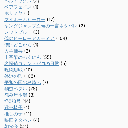
ヘルドッグス
(2)
ベアフェイス
(1)
ホリミヤ
(1)
マイホームヒーロー
(17)
ヤングジャンプ次号の一言ネタバレ
(2)
レッドブルー
(3)
僕のヒーローアカデミア
(104)
僕はどこから
(1)
入学傭兵
(2)
十字架のろくにん
(55)
名探偵コナン・ゼロの日常
(5)
呪術廻戦
(10)
外道の歌
(106)
平和の国の島崎へ
(7)
弱虫ペダル
(78)
怨み屋本舗
(3)
怪獣8号
(14)
戦車椅子
(1)
推しの子
(11)
映画ネタバレ
(4)
朝食会
(24)