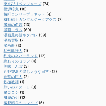
東京卍リベンジャーズ
(74)
桃源暗鬼
(18)
椿町ロンリープラネット
(4)
機動戦士ガンダムジークアクス
(7)
漫画の名言
(10)
漫画コラム
(60)
漫画最終話ネタバレ
(39)
漫画買取
(7)
漫画飯
(3)
私刑執行人
(1)
約束のネバーランド
(12)
終わりのセラフ
(4)
美味しんぼ
(3)
近野智夏の腐じょうな日常
(12)
進撃の巨人
(2)
鉄槌教師
(1)
願いのアストロ
(3)
鬼ゴロシ
(1)
鬼滅の刃
(12)
魔都精兵のスレイブ
(5)