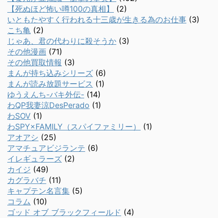
【死ぬほど怖い噂100の真相】
(2)
いともたやすく行われる十三歳が生きる為のお仕事
(3)
こち亀
(2)
じゃあ、君の代わりに殺そうか
(3)
その他漫画
(71)
その他買取情報
(3)
まんが持ち込みシリーズ
(6)
まんが読み放題サービス
(1)
ゆうえんち-バキ外伝-
(14)
わQP我妻涼DesPerado
(1)
わSOV
(1)
わSPY×FAMILY（スパイファミリー）
(1)
アオアシ
(25)
アマチュアビジランテ
(6)
イレギュラーズ
(2)
カイジ
(49)
カグラバチ
(11)
キャプテン名言集
(5)
コラム
(10)
ゴッド オブ ブラックフィールド
(4)