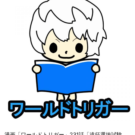
漫画「ワールドトリガー」231話「遠征選抜試験