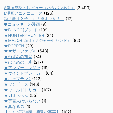
A漫画感想・レビュー（ネタバレあり）
(2,493)
B漫画アニメニュース
(126)
◎「漫才女子！」「漫才少女！」
(17)
●ニョッキーの漫画
(9)
★BUNGO(ブンゴ)
(109)
★HUNTER×HUNTER
(24)
★MAJOR 2nd（メジャーセカンド）
(82)
★ROPPEN
(23)
★★ザ・ファブル
(543)
★ねずみの初恋
(74)
★はじめの一歩
(217)
★アンダーニンジャ
(19)
★ウインドブレーカー
(64)
★キャプテン2
(122)
★ワンピース
(146)
★ワールドトリガー
(107)
★刃牙らへん
(55)
★宇宙人はいらない
(1)
★真なる男
(1)
【まんが豆知識・衝撃の事実】
(102)