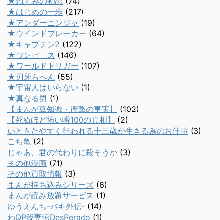
★ねずみの初恋
(74)
★はじめの一歩
(217)
★アンダーニンジャ
(19)
★ウインドブレーカー
(64)
★キャプテン2
(122)
★ワンピース
(146)
★ワールドトリガー
(107)
★刃牙らへん
(55)
★宇宙人はいらない
(1)
★真なる男
(1)
【まんが豆知識・衝撃の事実】
(102)
【死ぬほど怖い噂100の真相】
(2)
いともたやすく行われる十三歳が生きる為のお仕事
(3)
こち亀
(2)
じゃあ、君の代わりに殺そうか
(3)
その他漫画
(71)
その他買取情報
(3)
まんが持ち込みシリーズ
(6)
まんが読み放題サービス
(1)
ゆうえんち-バキ外伝-
(14)
わQP我妻涼DesPerado
(1)