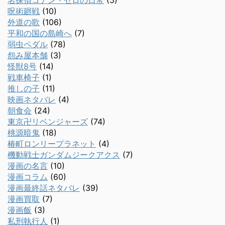
名探偵コナン・ゼロの日常
(5)
呪術廻戦
(10)
外道の歌
(106)
平和の国の島崎へ
(7)
弱虫ペダル
(78)
怨み屋本舗
(3)
怪獣8号
(14)
戦車椅子
(1)
推しの子
(11)
映画ネタバレ
(4)
朝食会
(24)
東京卍リベンジャーズ
(74)
桃源暗鬼
(18)
椿町ロンリープラネット
(4)
機動戦士ガンダムジークアクス
(7)
漫画の名言
(10)
漫画コラム
(60)
漫画最終話ネタバレ
(39)
漫画買取
(7)
漫画飯
(3)
私刑執行人
(1)