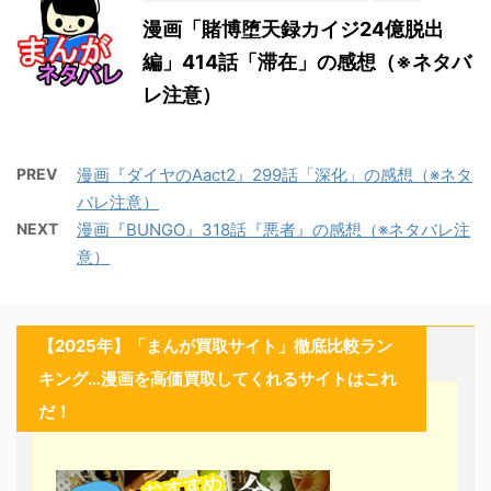
漫画「賭博堕天録カイジ24億脱出
編」414話「滞在」の感想（※ネタバ
レ注意）
PREV
漫画『ダイヤのAact2』299話「深化」の感想（※ネタ
バレ注意）
NEXT
漫画『BUNGO』318話『悪者』の感想（※ネタバレ注
意）
【2025年】「まんが買取サイト」徹底比較ラン
キング…漫画を高価買取してくれるサイトはこれ
だ！