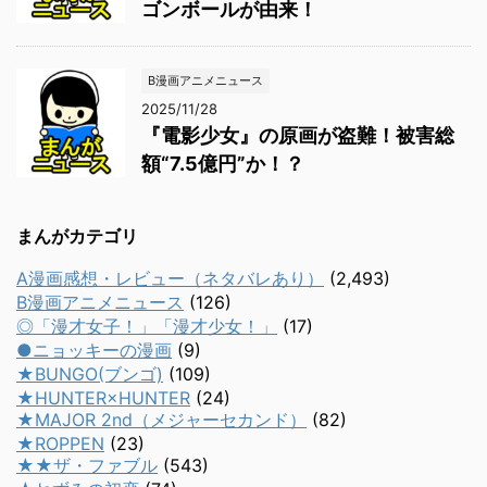
ゴンボールが由来！
B漫画アニメニュース
2025/11/28
『電影少女』の原画が盗難！被害総
額“7.5億円”か！？
まんがカテゴリ
A漫画感想・レビュー（ネタバレあり）
(2,493)
B漫画アニメニュース
(126)
◎「漫才女子！」「漫才少女！」
(17)
●ニョッキーの漫画
(9)
★BUNGO(ブンゴ)
(109)
★HUNTER×HUNTER
(24)
★MAJOR 2nd（メジャーセカンド）
(82)
★ROPPEN
(23)
★★ザ・ファブル
(543)