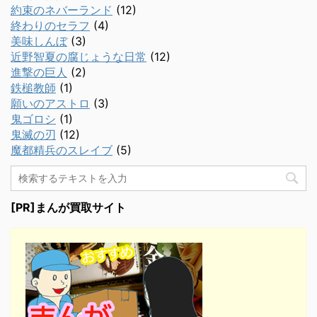
約束のネバーランド
(12)
終わりのセラフ
(4)
美味しんぼ
(3)
近野智夏の腐じょうな日常
(12)
進撃の巨人
(2)
鉄槌教師
(1)
願いのアストロ
(3)
鬼ゴロシ
(1)
鬼滅の刃
(12)
魔都精兵のスレイブ
(5)
[PR]まんが買取サイト