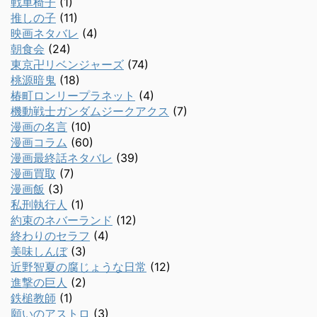
戦車椅子
(1)
推しの子
(11)
映画ネタバレ
(4)
朝食会
(24)
東京卍リベンジャーズ
(74)
桃源暗鬼
(18)
椿町ロンリープラネット
(4)
機動戦士ガンダムジークアクス
(7)
漫画の名言
(10)
漫画コラム
(60)
漫画最終話ネタバレ
(39)
漫画買取
(7)
漫画飯
(3)
私刑執行人
(1)
約束のネバーランド
(12)
終わりのセラフ
(4)
美味しんぼ
(3)
近野智夏の腐じょうな日常
(12)
進撃の巨人
(2)
鉄槌教師
(1)
願いのアストロ
(3)