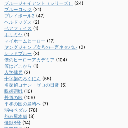
ブルージャイアント（シリーズ）
(24)
ブルーロック
(21)
プレイボール2
(47)
ヘルドッグス
(2)
ベアフェイス
(1)
ホリミヤ
(1)
マイホームヒーロー
(17)
ヤングジャンプ次号の一言ネタバレ
(2)
レッドブルー
(3)
僕のヒーローアカデミア
(104)
僕はどこから
(1)
入学傭兵
(2)
十字架のろくにん
(55)
名探偵コナン・ゼロの日常
(5)
呪術廻戦
(10)
外道の歌
(106)
平和の国の島崎へ
(7)
弱虫ペダル
(78)
怨み屋本舗
(3)
怪獣8号
(14)