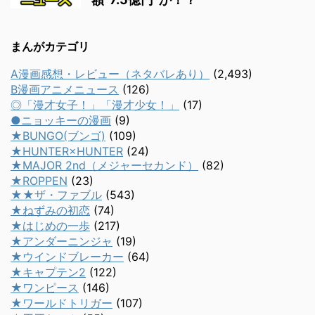
まんがカテゴリ
A漫画感想・レビュー（ネタバレあり）
(2,493)
B漫画アニメニュース
(126)
◎「漫才女子！」「漫才少女！」
(17)
●ニョッキーの漫画
(9)
★BUNGO(ブンゴ)
(109)
★HUNTER×HUNTER
(24)
★MAJOR 2nd（メジャーセカンド）
(82)
★ROPPEN
(23)
★★ザ・ファブル
(543)
★ねずみの初恋
(74)
★はじめの一歩
(217)
★アンダーニンジャ
(19)
★ウインドブレーカー
(64)
★キャプテン2
(122)
★ワンピース
(146)
★ワールドトリガー
(107)