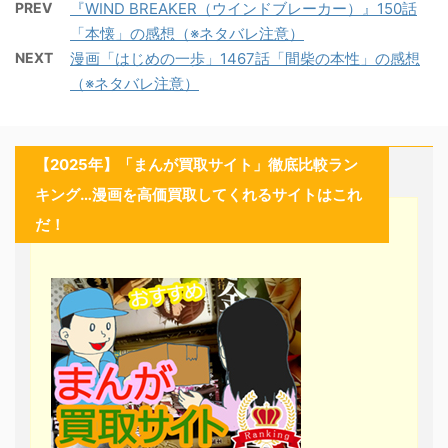
PREV
『WIND BREAKER（ウインドブレーカー）』150話
「本懐」の感想（※ネタバレ注意）
NEXT
漫画「はじめの一歩」1467話「間柴の本性」の感想
（※ネタバレ注意）
【2025年】「まんが買取サイト」徹底比較ラン
キング…漫画を高価買取してくれるサイトはこれ
だ！