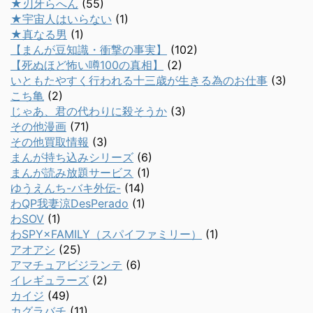
★刃牙らへん
(55)
★宇宙人はいらない
(1)
★真なる男
(1)
【まんが豆知識・衝撃の事実】
(102)
【死ぬほど怖い噂100の真相】
(2)
いともたやすく行われる十三歳が生きる為のお仕事
(3)
こち亀
(2)
じゃあ、君の代わりに殺そうか
(3)
その他漫画
(71)
その他買取情報
(3)
まんが持ち込みシリーズ
(6)
まんが読み放題サービス
(1)
ゆうえんち-バキ外伝-
(14)
わQP我妻涼DesPerado
(1)
わSOV
(1)
わSPY×FAMILY（スパイファミリー）
(1)
アオアシ
(25)
アマチュアビジランテ
(6)
イレギュラーズ
(2)
カイジ
(49)
カグラバチ
(11)