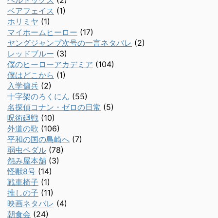
ヘルドッグス
(2)
ベアフェイス
(1)
ホリミヤ
(1)
マイホームヒーロー
(17)
ヤングジャンプ次号の一言ネタバレ
(2)
レッドブルー
(3)
僕のヒーローアカデミア
(104)
僕はどこから
(1)
入学傭兵
(2)
十字架のろくにん
(55)
名探偵コナン・ゼロの日常
(5)
呪術廻戦
(10)
外道の歌
(106)
平和の国の島崎へ
(7)
弱虫ペダル
(78)
怨み屋本舗
(3)
怪獣8号
(14)
戦車椅子
(1)
推しの子
(11)
映画ネタバレ
(4)
朝食会
(24)