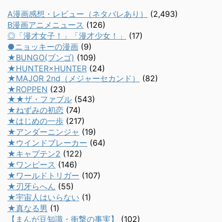
A漫画感想・レビュー（ネタバレあり）
(2,493)
B漫画アニメニュース
(126)
◎「漫才女子！」「漫才少女！」
(17)
●ニョッキーの漫画
(9)
★BUNGO(ブンゴ)
(109)
★HUNTER×HUNTER
(24)
★MAJOR 2nd（メジャーセカンド）
(82)
★ROPPEN
(23)
★★ザ・ファブル
(543)
★ねずみの初恋
(74)
★はじめの一歩
(217)
★アンダーニンジャ
(19)
★ウインドブレーカー
(64)
★キャプテン2
(122)
★ワンピース
(146)
★ワールドトリガー
(107)
★刃牙らへん
(55)
★宇宙人はいらない
(1)
★真なる男
(1)
【まんが豆知識・衝撃の事実】
(102)