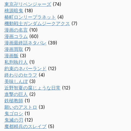
東京卍リベンジャーズ
(74)
桃源暗鬼
(18)
椿町ロンリープラネット
(4)
機動戦士ガンダムジークアクス
(7)
漫画の名言
(10)
漫画コラム
(60)
漫画最終話ネタバレ
(39)
漫画買取
(7)
漫画飯
(3)
私刑執行人
(1)
約束のネバーランド
(12)
終わりのセラフ
(4)
美味しんぼ
(3)
近野智夏の腐じょうな日常
(12)
進撃の巨人
(2)
鉄槌教師
(1)
願いのアストロ
(3)
鬼ゴロシ
(1)
鬼滅の刃
(12)
魔都精兵のスレイブ
(5)