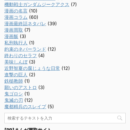
機動戦士ガンダムジークアクス
(7)
漫画の名言
(10)
漫画コラム
(60)
漫画最終話ネタバレ
(39)
漫画買取
(7)
漫画飯
(3)
私刑執行人
(1)
約束のネバーランド
(12)
終わりのセラフ
(4)
美味しんぼ
(3)
近野智夏の腐じょうな日常
(12)
進撃の巨人
(2)
鉄槌教師
(1)
願いのアストロ
(3)
鬼ゴロシ
(1)
鬼滅の刃
(12)
魔都精兵のスレイブ
(5)