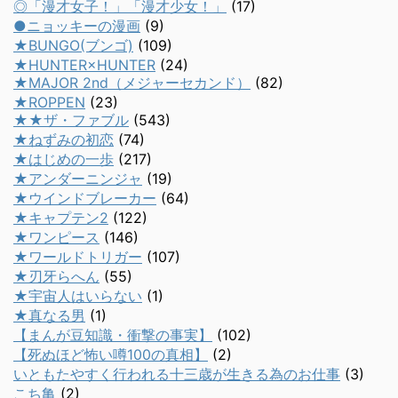
◎「漫才女子！」「漫才少女！」
(17)
●ニョッキーの漫画
(9)
★BUNGO(ブンゴ)
(109)
★HUNTER×HUNTER
(24)
★MAJOR 2nd（メジャーセカンド）
(82)
★ROPPEN
(23)
★★ザ・ファブル
(543)
★ねずみの初恋
(74)
★はじめの一歩
(217)
★アンダーニンジャ
(19)
★ウインドブレーカー
(64)
★キャプテン2
(122)
★ワンピース
(146)
★ワールドトリガー
(107)
★刃牙らへん
(55)
★宇宙人はいらない
(1)
★真なる男
(1)
【まんが豆知識・衝撃の事実】
(102)
【死ぬほど怖い噂100の真相】
(2)
いともたやすく行われる十三歳が生きる為のお仕事
(3)
こち亀
(2)