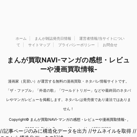
ホーム
まんが雑誌発売日情報
運営者情報/当サイトについ
て
サイトマップ
プライバシーポリシー
お問合せ
まんが買取NAVI-マンガの感想・レビュ
ーや漫画買取情報-
漫画家（見習い）が運営する無料の漫画買取・ネタバレ情報サイトです。
「ザ・ファブル」「外道の歌」「ワールドトリガー」などや最終回のネタバ
レやマンガレビューを掲載します。ネタバレは発売後であり違法ではありま
せん！
Copyright© まんが買取NAVI-マンガの感想・レビューや漫画買取情報- ,
2026 All Rights Reserved Powered by
AFFINGER5
.
//記事ページのみに構造化データを出力 //サムネイルを取得 //