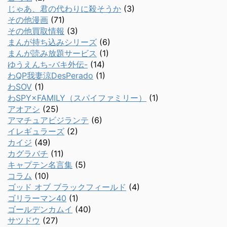
じゃあ、君の代わりに殺そうか
(3)
その他漫画
(71)
その他買取情報
(3)
まんが持ち込みシリーズ
(6)
まんが読み放題サービス
(1)
ゆうえんち-バキ外伝-
(14)
わQP我妻涼DesPerado
(1)
わSOV
(1)
わSPY×FAMILY（スパイファミリー）
(1)
アオアシ
(25)
アマチュアビジランテ
(6)
イレギュラーズ
(2)
カイジ
(49)
カグラバチ
(11)
キャプテン名言集
(5)
コラム
(10)
ゴッド オブ ブラックフィールド
(4)
ゴリラーマン40
(1)
ゴールデンカムイ
(40)
サツドウ
(27)