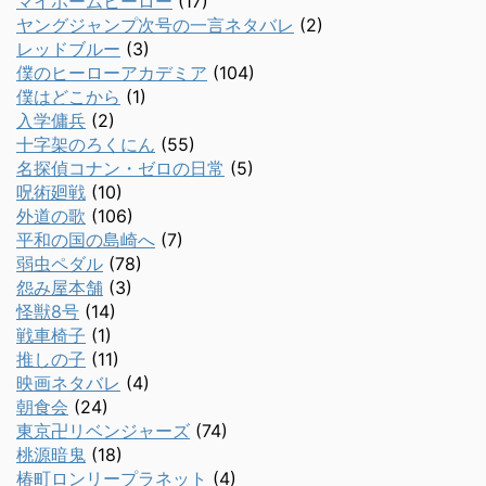
マイホームヒーロー
(17)
ヤングジャンプ次号の一言ネタバレ
(2)
レッドブルー
(3)
僕のヒーローアカデミア
(104)
僕はどこから
(1)
入学傭兵
(2)
十字架のろくにん
(55)
名探偵コナン・ゼロの日常
(5)
呪術廻戦
(10)
外道の歌
(106)
平和の国の島崎へ
(7)
弱虫ペダル
(78)
怨み屋本舗
(3)
怪獣8号
(14)
戦車椅子
(1)
推しの子
(11)
映画ネタバレ
(4)
朝食会
(24)
東京卍リベンジャーズ
(74)
桃源暗鬼
(18)
椿町ロンリープラネット
(4)