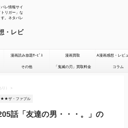
タバレ情報サイ
ドトリガー」な
ます。ネタバレ
感想・レビ
漫画読み放題ｻｰﾋﾞｽ
漫画買取
A漫画感想・レビ
その他
「鬼滅の刃」買取料金
タバレあり
コラム
あり）
>
★★ザ・ファブル
205話「友達の男・・・。」の