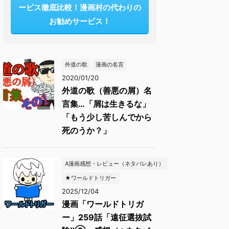
ービス徹底比較！漫画村の代わりの
お勧めサービス！
外道の歌
漫画の名言
2020/01/20
外道の歌（善悪の屑）名
言集…「屑は生きるな」
「もう少し苦しんでから
死のうか？」
A漫画感想・レビュー（ネタバレあり）
★ワールドトリガー
2025/12/04
漫画「ワールドトリガ
ー」259話「遠征選抜試