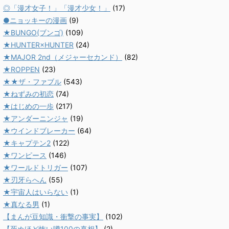
◎「漫才女子！」「漫才少女！」
(17)
●ニョッキーの漫画
(9)
★BUNGO(ブンゴ)
(109)
★HUNTER×HUNTER
(24)
★MAJOR 2nd（メジャーセカンド）
(82)
★ROPPEN
(23)
★★ザ・ファブル
(543)
★ねずみの初恋
(74)
★はじめの一歩
(217)
★アンダーニンジャ
(19)
★ウインドブレーカー
(64)
★キャプテン2
(122)
★ワンピース
(146)
★ワールドトリガー
(107)
★刃牙らへん
(55)
★宇宙人はいらない
(1)
★真なる男
(1)
【まんが豆知識・衝撃の事実】
(102)
【死ぬほど怖い噂100の真相】
(2)