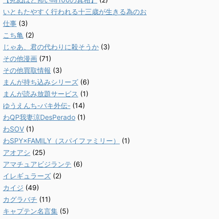
いともたやすく行われる十三歳が生きる為のお
仕事
(3)
こち亀
(2)
じゃあ、君の代わりに殺そうか
(3)
その他漫画
(71)
その他買取情報
(3)
まんが持ち込みシリーズ
(6)
まんが読み放題サービス
(1)
ゆうえんち-バキ外伝-
(14)
わQP我妻涼DesPerado
(1)
わSOV
(1)
わSPY×FAMILY（スパイファミリー）
(1)
アオアシ
(25)
アマチュアビジランテ
(6)
イレギュラーズ
(2)
カイジ
(49)
カグラバチ
(11)
キャプテン名言集
(5)