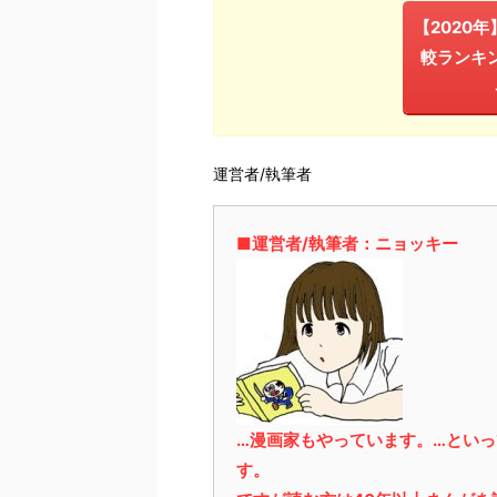
【2020
較ランキ
運営者/執筆者
■運営者/執筆者：ニョッキー
…漫画家もやっています。…とい
す。