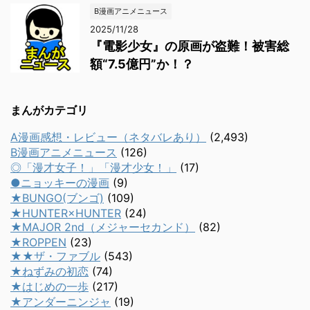
B漫画アニメニュース
2025/11/28
『電影少女』の原画が盗難！被害総
額“7.5億円”か！？
まんがカテゴリ
A漫画感想・レビュー（ネタバレあり）
(2,493)
B漫画アニメニュース
(126)
◎「漫才女子！」「漫才少女！」
(17)
●ニョッキーの漫画
(9)
★BUNGO(ブンゴ)
(109)
★HUNTER×HUNTER
(24)
★MAJOR 2nd（メジャーセカンド）
(82)
★ROPPEN
(23)
★★ザ・ファブル
(543)
★ねずみの初恋
(74)
★はじめの一歩
(217)
★アンダーニンジャ
(19)