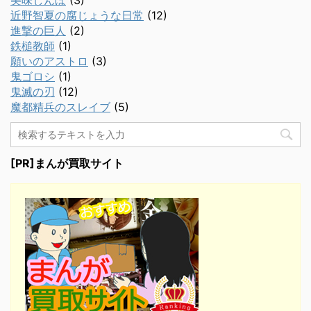
美味しんぼ
(3)
近野智夏の腐じょうな日常
(12)
進撃の巨人
(2)
鉄槌教師
(1)
願いのアストロ
(3)
鬼ゴロシ
(1)
鬼滅の刃
(12)
魔都精兵のスレイブ
(5)
[PR]まんが買取サイト