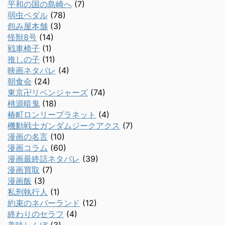
平和の国の島崎へ
(7)
弱虫ペダル
(78)
怨み屋本舗
(3)
怪獣8号
(14)
戦車椅子
(1)
推しの子
(11)
映画ネタバレ
(4)
朝食会
(24)
東京卍リベンジャーズ
(74)
桃源暗鬼
(18)
椿町ロンリープラネット
(4)
機動戦士ガンダムジークアクス
(7)
漫画の名言
(10)
漫画コラム
(60)
漫画最終話ネタバレ
(39)
漫画買取
(7)
漫画飯
(3)
私刑執行人
(1)
約束のネバーランド
(12)
終わりのセラフ
(4)