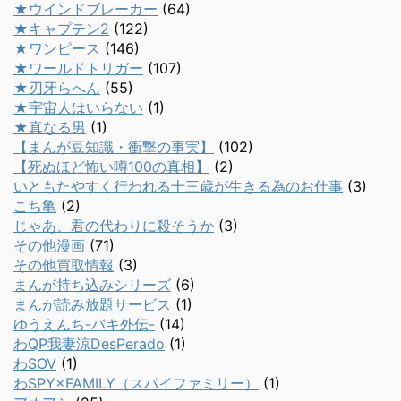
★ウインドブレーカー
(64)
★キャプテン2
(122)
★ワンピース
(146)
★ワールドトリガー
(107)
★刃牙らへん
(55)
★宇宙人はいらない
(1)
★真なる男
(1)
【まんが豆知識・衝撃の事実】
(102)
【死ぬほど怖い噂100の真相】
(2)
いともたやすく行われる十三歳が生きる為のお仕事
(3)
こち亀
(2)
じゃあ、君の代わりに殺そうか
(3)
その他漫画
(71)
その他買取情報
(3)
まんが持ち込みシリーズ
(6)
まんが読み放題サービス
(1)
ゆうえんち-バキ外伝-
(14)
わQP我妻涼DesPerado
(1)
わSOV
(1)
わSPY×FAMILY（スパイファミリー）
(1)