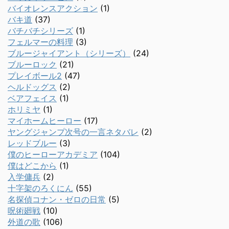
バイオレンスアクション
(1)
バキ道
(37)
バチバチシリーズ
(1)
フェルマーの料理
(3)
ブルージャイアント（シリーズ）
(24)
ブルーロック
(21)
プレイボール2
(47)
ヘルドッグス
(2)
ベアフェイス
(1)
ホリミヤ
(1)
マイホームヒーロー
(17)
ヤングジャンプ次号の一言ネタバレ
(2)
レッドブルー
(3)
僕のヒーローアカデミア
(104)
僕はどこから
(1)
入学傭兵
(2)
十字架のろくにん
(55)
名探偵コナン・ゼロの日常
(5)
呪術廻戦
(10)
外道の歌
(106)