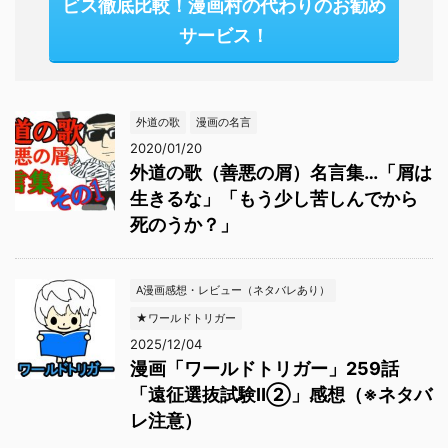
ビス徹底比較！漫画村の代わりのお勧め
サービス！
外道の歌
漫画の名言
2020/01/20
外道の歌（善悪の屑）名言集…「屑は
生きるな」「もう少し苦しんでから
死のうか？」
A漫画感想・レビュー（ネタバレあり）
★ワールドトリガー
2025/12/04
漫画「ワールドトリガー」259話
「遠征選抜試験Ⅱ②」感想（※ネタバ
レ注意）