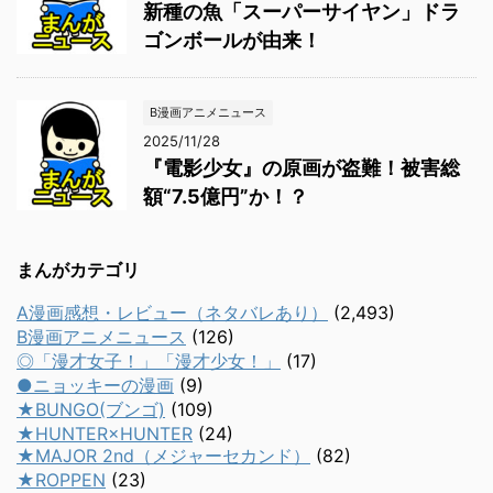
新種の魚「スーパーサイヤン」ドラ
ゴンボールが由来！
B漫画アニメニュース
2025/11/28
『電影少女』の原画が盗難！被害総
額“7.5億円”か！？
まんがカテゴリ
A漫画感想・レビュー（ネタバレあり）
(2,493)
B漫画アニメニュース
(126)
◎「漫才女子！」「漫才少女！」
(17)
●ニョッキーの漫画
(9)
★BUNGO(ブンゴ)
(109)
★HUNTER×HUNTER
(24)
★MAJOR 2nd（メジャーセカンド）
(82)
★ROPPEN
(23)