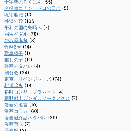
十字架のろくにん
(55)
名探偵コナン・ゼロの日常
(5)
呪術廻戦
(10)
外道の歌
(106)
平和の国の島崎へ
(7)
弱虫ペダル
(78)
怨み屋本舗
(3)
怪獣8号
(14)
戦車椅子
(1)
推しの子
(11)
映画ネタバレ
(4)
朝食会
(24)
東京卍リベンジャーズ
(74)
桃源暗鬼
(18)
椿町ロンリープラネット
(4)
機動戦士ガンダムジークアクス
(7)
漫画の名言
(10)
漫画コラム
(60)
漫画最終話ネタバレ
(39)
漫画買取
(7)
漫画飯
(3)