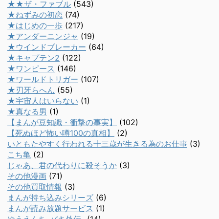
★★ザ・ファブル
(543)
★ねずみの初恋
(74)
★はじめの一歩
(217)
★アンダーニンジャ
(19)
★ウインドブレーカー
(64)
★キャプテン2
(122)
★ワンピース
(146)
★ワールドトリガー
(107)
★刃牙らへん
(55)
★宇宙人はいらない
(1)
★真なる男
(1)
【まんが豆知識・衝撃の事実】
(102)
【死ぬほど怖い噂100の真相】
(2)
いともたやすく行われる十三歳が生きる為のお仕事
(3)
こち亀
(2)
じゃあ、君の代わりに殺そうか
(3)
その他漫画
(71)
その他買取情報
(3)
まんが持ち込みシリーズ
(6)
まんが読み放題サービス
(1)