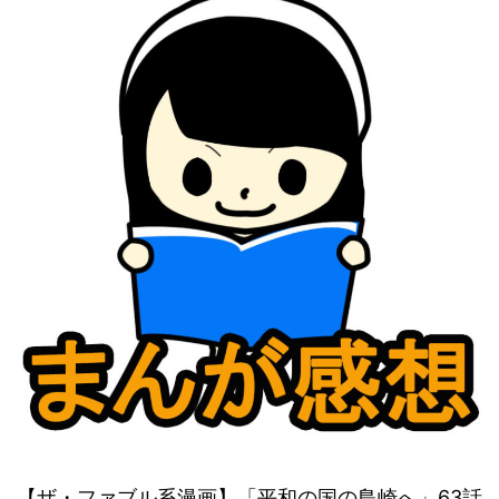
【ザ・ファブル系漫画】「平和の国の島崎へ」63話