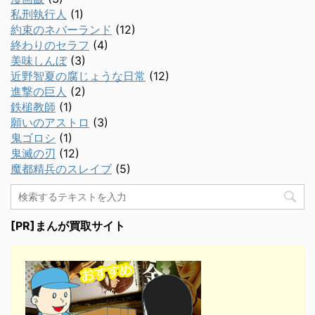
私刑執行人
(1)
約束のネバーランド
(12)
終わりのセラフ
(4)
美味しんぼ
(3)
近野智夏の腐じょうな日常
(12)
進撃の巨人
(2)
鉄槌教師
(1)
願いのアストロ
(3)
鬼ゴロシ
(1)
鬼滅の刃
(12)
魔都精兵のスレイブ
(5)
[PR]まんが買取サイト