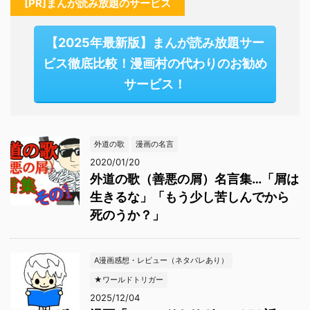
[PR]まんが読み放題のサービス
【2025年最新版】まんが読み放題サー
ビス徹底比較！漫画村の代わりのお勧め
サービス！
外道の歌
漫画の名言
2020/01/20
外道の歌（善悪の屑）名言集…「屑は
生きるな」「もう少し苦しんでから
死のうか？」
A漫画感想・レビュー（ネタバレあり）
★ワールドトリガー
2025/12/04