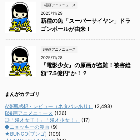
B漫画アニメニュース
2025/11/29
新種の魚「スーパーサイヤン」ドラ
ゴンボールが由来！
B漫画アニメニュース
2025/11/28
『電影少女』の原画が盗難！被害総
額“7.5億円”か！？
まんがカテゴリ
A漫画感想・レビュー（ネタバレあり）
(2,493)
B漫画アニメニュース
(126)
◎「漫才女子！」「漫才少女！」
(17)
●ニョッキーの漫画
(9)
★BUNGO(ブンゴ)
(109)