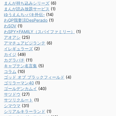
まんが持ち込みシリーズ
(6)
まんが読み放題サービス
(1)
ゆうえんち-バキ外伝-
(14)
わQP我妻涼DesPerado
(1)
わSOV
(1)
わSPY×FAMILY（スパイファミリー）
(1)
アオアシ
(25)
アマチュアビジランテ
(6)
イレギュラーズ
(2)
カイジ
(49)
カグラバチ
(11)
キャプテン名言集
(5)
コラム
(10)
ゴッド オブ ブラックフィールド
(4)
ゴリラーマン40
(1)
ゴールデンカムイ
(40)
サツドウ
(27)
サツリクルート
(1)
シマウマ
(31)
シリアルキラーランド
(1)