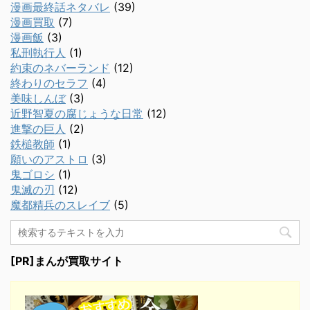
漫画最終話ネタバレ
(39)
漫画買取
(7)
漫画飯
(3)
私刑執行人
(1)
約束のネバーランド
(12)
終わりのセラフ
(4)
美味しんぼ
(3)
近野智夏の腐じょうな日常
(12)
進撃の巨人
(2)
鉄槌教師
(1)
願いのアストロ
(3)
鬼ゴロシ
(1)
鬼滅の刃
(12)
魔都精兵のスレイブ
(5)
[PR]まんが買取サイト