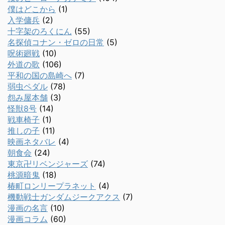
僕はどこから
(1)
入学傭兵
(2)
十字架のろくにん
(55)
名探偵コナン・ゼロの日常
(5)
呪術廻戦
(10)
外道の歌
(106)
平和の国の島崎へ
(7)
弱虫ペダル
(78)
怨み屋本舗
(3)
怪獣8号
(14)
戦車椅子
(1)
推しの子
(11)
映画ネタバレ
(4)
朝食会
(24)
東京卍リベンジャーズ
(74)
桃源暗鬼
(18)
椿町ロンリープラネット
(4)
機動戦士ガンダムジークアクス
(7)
漫画の名言
(10)
漫画コラム
(60)