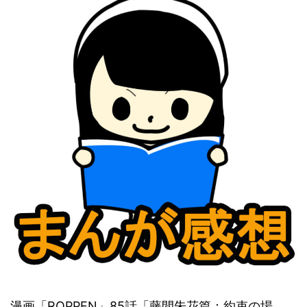
漫画「ROPPEN」85話「藤間朱花篇：約束の場