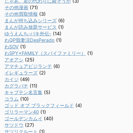
じゃあ、君の代わりに殺そうか
(3)
その他漫画
(71)
その他買取情報
(3)
まんが持ち込みシリーズ
(6)
まんが読み放題サービス
(1)
ゆうえんち-バキ外伝-
(14)
わQP我妻涼DesPerado
(1)
わSOV
(1)
わSPY×FAMILY（スパイファミリー）
(1)
アオアシ
(25)
アマチュアビジランテ
(6)
イレギュラーズ
(2)
カイジ
(49)
カグラバチ
(11)
キャプテン名言集
(5)
コラム
(10)
ゴッド オブ ブラックフィールド
(4)
ゴリラーマン40
(1)
ゴールデンカムイ
(40)
サツドウ
(27)
サツリクルート
(1)