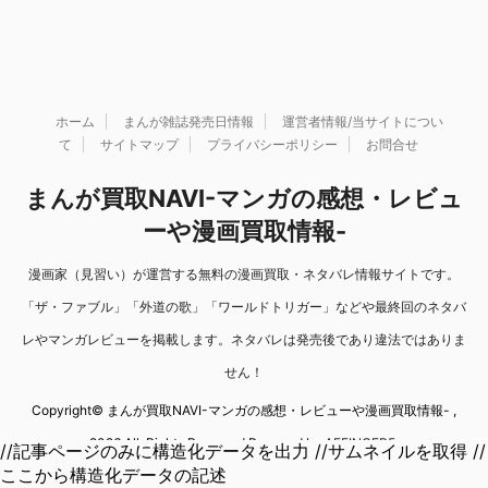
ホーム
まんが雑誌発売日情報
運営者情報/当サイトについ
て
サイトマップ
プライバシーポリシー
お問合せ
まんが買取NAVI-マンガの感想・レビュ
ーや漫画買取情報-
漫画家（見習い）が運営する無料の漫画買取・ネタバレ情報サイトです。
「ザ・ファブル」「外道の歌」「ワールドトリガー」などや最終回のネタバ
レやマンガレビューを掲載します。ネタバレは発売後であり違法ではありま
せん！
Copyright© まんが買取NAVI-マンガの感想・レビューや漫画買取情報- ,
2026 All Rights Reserved Powered by
AFFINGER5
.
//記事ページのみに構造化データを出力 //サムネイルを取得 //
ここから構造化データの記述