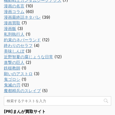
機動戦士ガンダムジークアクス
(7)
漫画の名言
(10)
漫画コラム
(60)
漫画最終話ネタバレ
(39)
漫画買取
(7)
漫画飯
(3)
私刑執行人
(1)
約束のネバーランド
(12)
終わりのセラフ
(4)
美味しんぼ
(3)
近野智夏の腐じょうな日常
(12)
進撃の巨人
(2)
鉄槌教師
(1)
願いのアストロ
(3)
鬼ゴロシ
(1)
鬼滅の刃
(12)
魔都精兵のスレイブ
(5)
[PR]まんが買取サイト