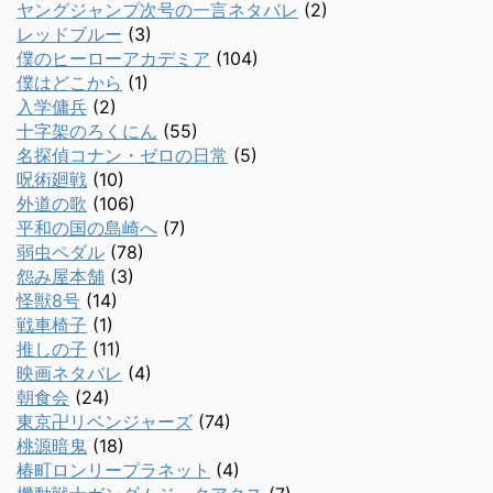
ヤングジャンプ次号の一言ネタバレ
(2)
レッドブルー
(3)
僕のヒーローアカデミア
(104)
僕はどこから
(1)
入学傭兵
(2)
十字架のろくにん
(55)
名探偵コナン・ゼロの日常
(5)
呪術廻戦
(10)
外道の歌
(106)
平和の国の島崎へ
(7)
弱虫ペダル
(78)
怨み屋本舗
(3)
怪獣8号
(14)
戦車椅子
(1)
推しの子
(11)
映画ネタバレ
(4)
朝食会
(24)
東京卍リベンジャーズ
(74)
桃源暗鬼
(18)
椿町ロンリープラネット
(4)