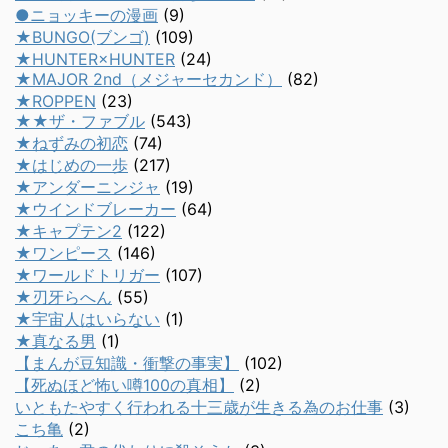
●ニョッキーの漫画
(9)
★BUNGO(ブンゴ)
(109)
★HUNTER×HUNTER
(24)
★MAJOR 2nd（メジャーセカンド）
(82)
★ROPPEN
(23)
★★ザ・ファブル
(543)
★ねずみの初恋
(74)
★はじめの一歩
(217)
★アンダーニンジャ
(19)
★ウインドブレーカー
(64)
★キャプテン2
(122)
★ワンピース
(146)
★ワールドトリガー
(107)
★刃牙らへん
(55)
★宇宙人はいらない
(1)
★真なる男
(1)
【まんが豆知識・衝撃の事実】
(102)
【死ぬほど怖い噂100の真相】
(2)
いともたやすく行われる十三歳が生きる為のお仕事
(3)
こち亀
(2)