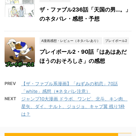
ザ・ファブル236話「天国の男…。」
のネタバレ・感想・予想
A漫画感想・レビュー（ネタバレあり）
プレイボール2
プレイボール2・90話「はあはあだ
ほうのおそろしさ」の感想
PREV
【ザ・ファブル系漫画】「ねずみの初恋」70話
「white」感想（※ネタバレ注意）
NEXT
ジャンプ10大漫画 ドラボ、ワンピ、北斗、キン肉、
星矢、ダイ、ナルト、ジョジョ、キャプ翼 残り1枠
は？