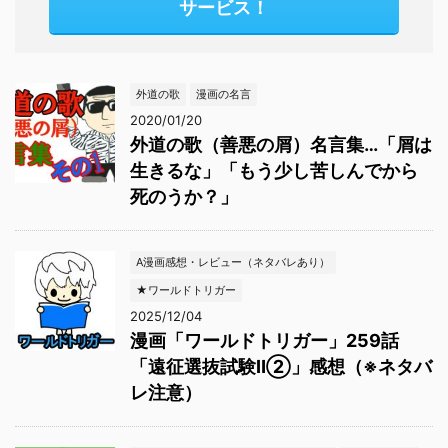
サービス！
外道の歌
漫画の名言
2020/01/20
外道の歌（善悪の屑）名言集…「屑は
生きるな」「もう少し苦しんでから
死のうか？」
A漫画感想・レビュー（ネタバレあり）
★ワールドトリガー
2025/12/04
漫画「ワールドトリガー」259話
「遠征選抜試験Ⅱ②」感想（※ネタバ
レ注意）