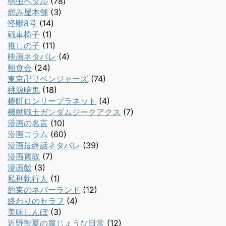
弱虫ペダル
(78)
怨み屋本舗
(3)
怪獣8号
(14)
戦車椅子
(1)
推しの子
(11)
映画ネタバレ
(4)
朝食会
(24)
東京卍リベンジャーズ
(74)
桃源暗鬼
(18)
椿町ロンリープラネット
(4)
機動戦士ガンダムジークアクス
(7)
漫画の名言
(10)
漫画コラム
(60)
漫画最終話ネタバレ
(39)
漫画買取
(7)
漫画飯
(3)
私刑執行人
(1)
約束のネバーランド
(12)
終わりのセラフ
(4)
美味しんぼ
(3)
近野智夏の腐じょうな日常
(12)