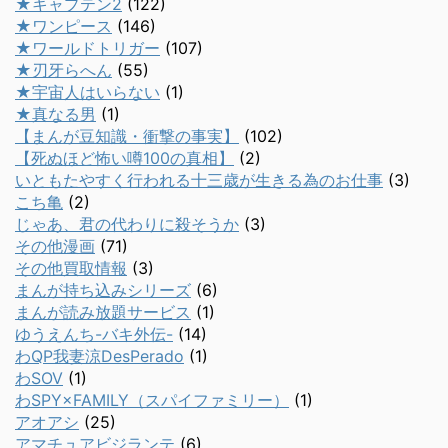
★キャプテン2
(122)
★ワンピース
(146)
★ワールドトリガー
(107)
★刃牙らへん
(55)
★宇宙人はいらない
(1)
★真なる男
(1)
【まんが豆知識・衝撃の事実】
(102)
【死ぬほど怖い噂100の真相】
(2)
いともたやすく行われる十三歳が生きる為のお仕事
(3)
こち亀
(2)
じゃあ、君の代わりに殺そうか
(3)
その他漫画
(71)
その他買取情報
(3)
まんが持ち込みシリーズ
(6)
まんが読み放題サービス
(1)
ゆうえんち-バキ外伝-
(14)
わQP我妻涼DesPerado
(1)
わSOV
(1)
わSPY×FAMILY（スパイファミリー）
(1)
アオアシ
(25)
アマチュアビジランテ
(6)