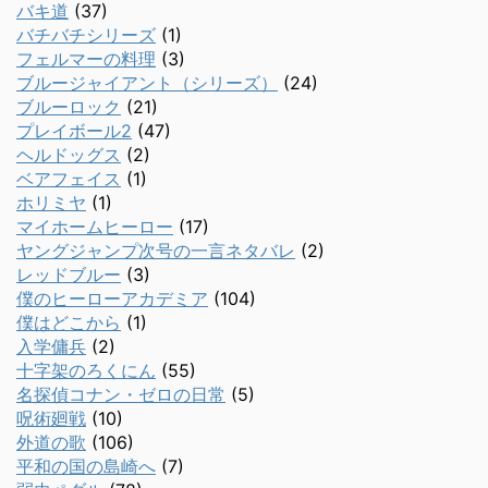
バキ道
(37)
バチバチシリーズ
(1)
フェルマーの料理
(3)
ブルージャイアント（シリーズ）
(24)
ブルーロック
(21)
プレイボール2
(47)
ヘルドッグス
(2)
ベアフェイス
(1)
ホリミヤ
(1)
マイホームヒーロー
(17)
ヤングジャンプ次号の一言ネタバレ
(2)
レッドブルー
(3)
僕のヒーローアカデミア
(104)
僕はどこから
(1)
入学傭兵
(2)
十字架のろくにん
(55)
名探偵コナン・ゼロの日常
(5)
呪術廻戦
(10)
外道の歌
(106)
平和の国の島崎へ
(7)