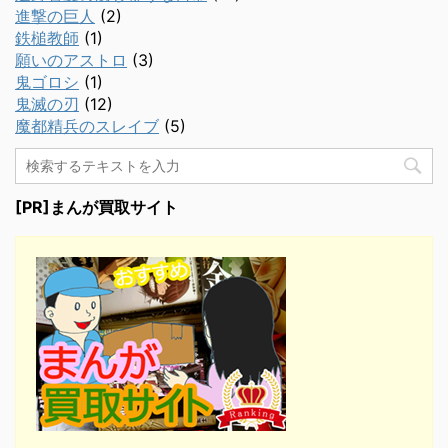
進撃の巨人
(2)
鉄槌教師
(1)
願いのアストロ
(3)
鬼ゴロシ
(1)
鬼滅の刃
(12)
魔都精兵のスレイブ
(5)
[PR]まんが買取サイト