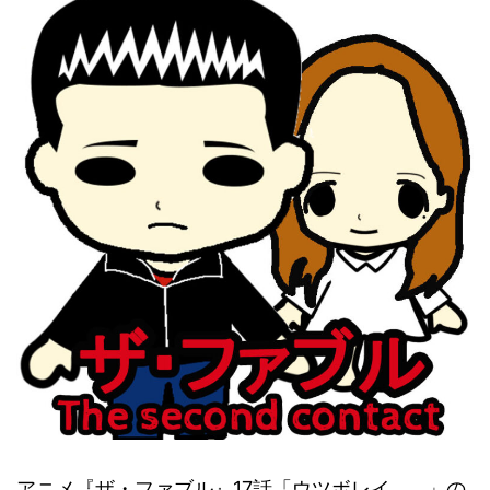
アニメ『ザ・ファブル』17話「ウツボレイ…。」の