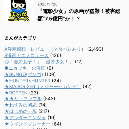
2025/11/28
『電影少女』の原画が盗難！被害総
額“7.5億円”か！？
まんがカテゴリ
A漫画感想・レビュー（ネタバレあり）
(2,493)
B漫画アニメニュース
(126)
◎「漫才女子！」「漫才少女！」
(17)
●ニョッキーの漫画
(9)
★BUNGO(ブンゴ)
(109)
★HUNTER×HUNTER
(24)
★MAJOR 2nd（メジャーセカンド）
(82)
★ROPPEN
(23)
★★ザ・ファブル
(543)
★ねずみの初恋
(74)
★はじめの一歩
(217)
★アンダーニンジャ
(19)
★ウインドブレーカー
(64)