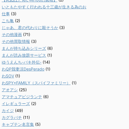
いともたやすく行われる十三歳が生きる為のお
仕事
(3)
こち亀
(2)
じゃあ、君の代わりに殺そうか
(3)
その他漫画
(71)
その他買取情報
(3)
まんが持ち込みシリーズ
(6)
まんが読み放題サービス
(1)
ゆうえんち-バキ外伝-
(14)
わQP我妻涼DesPerado
(1)
わSOV
(1)
わSPY×FAMILY（スパイファミリー）
(1)
アオアシ
(25)
アマチュアビジランテ
(6)
イレギュラーズ
(2)
カイジ
(49)
カグラバチ
(11)
キャプテン名言集
(5)