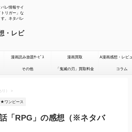
タバレ情報サイ
ドトリガー」な
ます。ネタバレ
感想・レビ
漫画読み放題ｻｰﾋﾞｽ
漫画買取
A漫画感想・レビ
その他
「鬼滅の刃」買取料金
タバレあり
コラム
あり）
>
★ワンピース
8話「RPG」の感想（※ネタバ