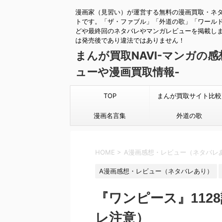
漫画家（見習い）が運営する無料の漫画買取・ネ
トです。「ザ・ファブル」「外道の歌」「ワール
どや最終回のネタバレやマンガレビューを掲載し
は発売後であり違法ではありません！
まんが買取NAVI-マンガの
ューや漫画買取情報-
TOP
まんが買取サイト比較
漫画名言集
外道の歌
HOME
>
A漫画感想・レビュー（ネタバレ
A漫画感想・レビュー（ネタバレあり）
『ワンピース』112
レ注意）