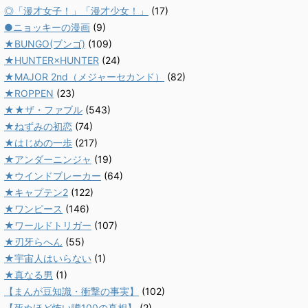
◎「漫才女子！」「漫才少女！」
(17)
●ニョッキーの漫画
(9)
★BUNGO(ブンゴ)
(109)
★HUNTER×HUNTER
(24)
★MAJOR 2nd（メジャーセカンド）
(82)
★ROPPEN
(23)
★★ザ・ファブル
(543)
★ねずみの初恋
(74)
★はじめの一歩
(217)
★アンダーニンジャ
(19)
★ウインドブレーカー
(64)
★キャプテン2
(122)
★ワンピース
(146)
★ワールドトリガー
(107)
★刃牙らへん
(55)
★宇宙人はいらない
(1)
★真なる男
(1)
【まんが豆知識・衝撃の事実】
(102)
【死ぬほど怖い噂100の真相】
(2)