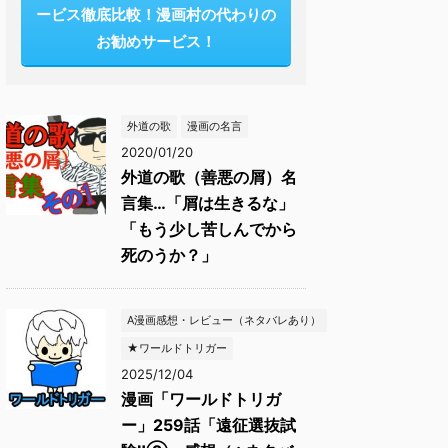
ービス徹底比較！漫画村の代わりの
お勧めサービス！
外道の歌
漫画の名言
2020/01/20
外道の歌（善悪の屑）名
言集…「屑は生きるな」
「もう少し苦しんでから
死のうか？」
A漫画感想・レビュー（ネタバレあり）
★ワールドトリガー
2025/12/04
漫画「ワールドトリガ
ー」259話「遠征選抜試