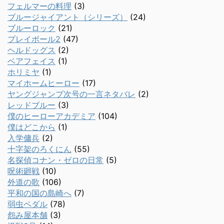
フェルマーの料理
(3)
ブルージャイアント（シリーズ）
(24)
ブルーロック
(21)
プレイボール2
(47)
ヘルドッグス
(2)
ベアフェイス
(1)
ホリミヤ
(1)
マイホームヒーロー
(17)
ヤングジャンプ次号の一言ネタバレ
(2)
レッドブルー
(3)
僕のヒーローアカデミア
(104)
僕はどこから
(1)
入学傭兵
(2)
十字架のろくにん
(55)
名探偵コナン・ゼロの日常
(5)
呪術廻戦
(10)
外道の歌
(106)
平和の国の島崎へ
(7)
弱虫ペダル
(78)
怨み屋本舗
(3)