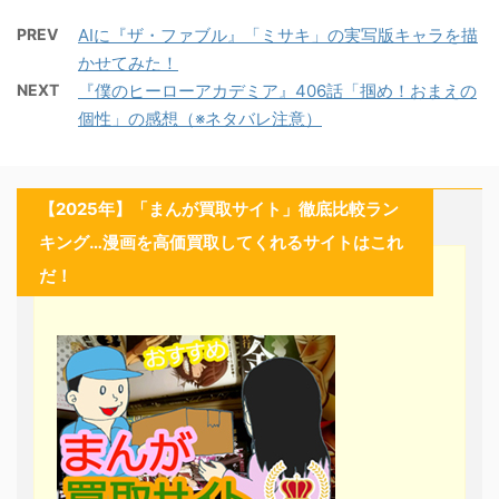
PREV
AIに『ザ・ファブル』「ミサキ」の実写版キャラを描
かせてみた！
NEXT
『僕のヒーローアカデミア』406話「掴め！おまえの
個性」の感想（※ネタバレ注意）
【2025年】「まんが買取サイト」徹底比較ラン
キング…漫画を高価買取してくれるサイトはこれ
だ！