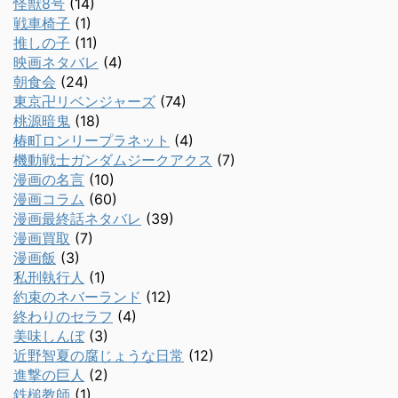
怪獣8号
(14)
戦車椅子
(1)
推しの子
(11)
映画ネタバレ
(4)
朝食会
(24)
東京卍リベンジャーズ
(74)
桃源暗鬼
(18)
椿町ロンリープラネット
(4)
機動戦士ガンダムジークアクス
(7)
漫画の名言
(10)
漫画コラム
(60)
漫画最終話ネタバレ
(39)
漫画買取
(7)
漫画飯
(3)
私刑執行人
(1)
約束のネバーランド
(12)
終わりのセラフ
(4)
美味しんぼ
(3)
近野智夏の腐じょうな日常
(12)
進撃の巨人
(2)
鉄槌教師
(1)