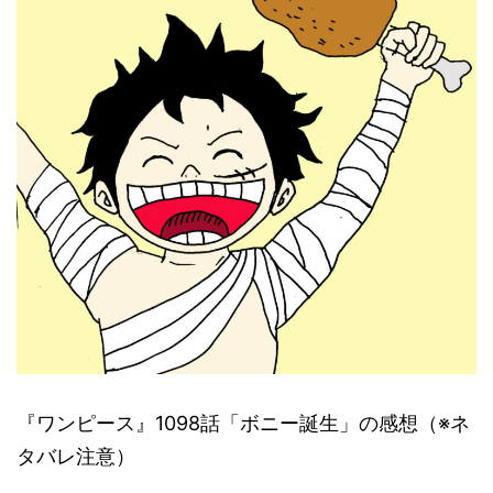
『ワンピース』1098話「ボニー誕生」の感想（※ネ
タバレ注意）