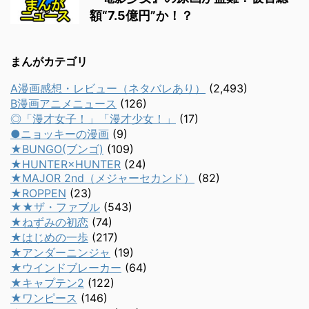
額“7.5億円”か！？
まんがカテゴリ
A漫画感想・レビュー（ネタバレあり）
(2,493)
B漫画アニメニュース
(126)
◎「漫才女子！」「漫才少女！」
(17)
●ニョッキーの漫画
(9)
★BUNGO(ブンゴ)
(109)
★HUNTER×HUNTER
(24)
★MAJOR 2nd（メジャーセカンド）
(82)
★ROPPEN
(23)
★★ザ・ファブル
(543)
★ねずみの初恋
(74)
★はじめの一歩
(217)
★アンダーニンジャ
(19)
★ウインドブレーカー
(64)
★キャプテン2
(122)
★ワンピース
(146)