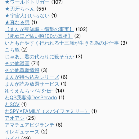
★ワールドトリガー
(107)
★刃牙らへん
(55)
★宇宙人はいらない
(1)
★真なる男
(1)
【まんが豆知識・衝撃の事実】
(102)
【死ぬほど怖い噂100の真相】
(2)
いともたやすく行われる十三歳が生きる為のお仕事
(3)
こち亀
(2)
じゃあ、君の代わりに殺そうか
(3)
その他漫画
(71)
その他買取情報
(3)
まんが持ち込みシリーズ
(6)
まんが読み放題サービス
(1)
ゆうえんち-バキ外伝-
(14)
わQP我妻涼DesPerado
(1)
わSOV
(1)
わSPY×FAMILY（スパイファミリー）
(1)
アオアシ
(25)
アマチュアビジランテ
(6)
イレギュラーズ
(2)
カイジ
(49)