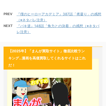
PREV
『僕のヒーローアカデミア』387話「煮凝り」の感想
（※ネタバレ注意）
NEXT
『バキ道』148話「角力との決着」の感想（※ネタバ
レ注意）
【2025年】「まんが買取サイト」徹底比較ラン
キング…漫画を高価買取してくれるサイトはこれ
だ！