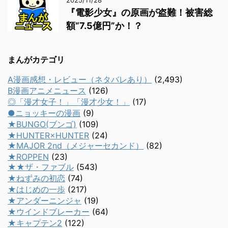
2025/11/28
『電影少女』の原画が盗難！被害総
額“7.5億円”か！？
まんがカテゴリ
A漫画感想・レビュー（ネタバレあり）
(2,493)
B漫画アニメニュース
(126)
◎「漫才女子！」「漫才少女！」
(17)
●ニョッキーの漫画
(9)
★BUNGO(ブンゴ)
(109)
★HUNTER×HUNTER
(24)
★MAJOR 2nd（メジャーセカンド）
(82)
★ROPPEN
(23)
★★ザ・ファブル
(543)
★ねずみの初恋
(74)
★はじめの一歩
(217)
★アンダーニンジャ
(19)
★ウインドブレーカー
(64)
★キャプテン2
(122)