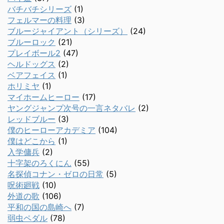
バチバチシリーズ
(1)
フェルマーの料理
(3)
ブルージャイアント（シリーズ）
(24)
ブルーロック
(21)
プレイボール2
(47)
ヘルドッグス
(2)
ベアフェイス
(1)
ホリミヤ
(1)
マイホームヒーロー
(17)
ヤングジャンプ次号の一言ネタバレ
(2)
レッドブルー
(3)
僕のヒーローアカデミア
(104)
僕はどこから
(1)
入学傭兵
(2)
十字架のろくにん
(55)
名探偵コナン・ゼロの日常
(5)
呪術廻戦
(10)
外道の歌
(106)
平和の国の島崎へ
(7)
弱虫ペダル
(78)