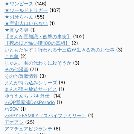
★ワンピース
(146)
★ワールドトリガー
(107)
★刃牙らへん
(55)
★宇宙人はいらない
(1)
★真なる男
(1)
【まんが豆知識・衝撃の事実】
(102)
【死ぬほど怖い噂100の真相】
(2)
いともたやすく行われる十三歳が生きる為のお仕事
(3)
こち亀
(2)
じゃあ、君の代わりに殺そうか
(3)
その他漫画
(71)
その他買取情報
(3)
まんが持ち込みシリーズ
(6)
まんが読み放題サービス
(1)
ゆうえんち-バキ外伝-
(14)
わQP我妻涼DesPerado
(1)
わSOV
(1)
わSPY×FAMILY（スパイファミリー）
(1)
アオアシ
(25)
アマチュアビジランテ
(6)