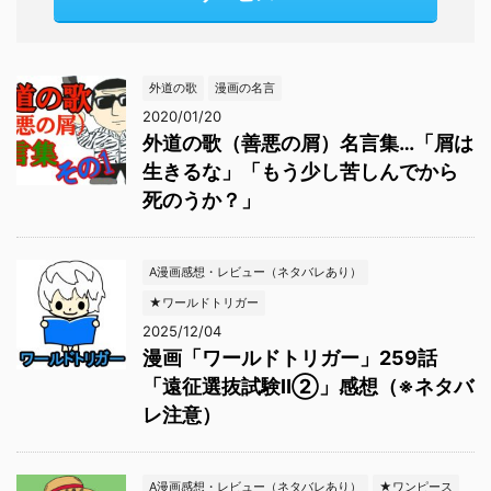
外道の歌
漫画の名言
2020/01/20
外道の歌（善悪の屑）名言集…「屑は
生きるな」「もう少し苦しんでから
死のうか？」
A漫画感想・レビュー（ネタバレあり）
★ワールドトリガー
2025/12/04
漫画「ワールドトリガー」259話
「遠征選抜試験Ⅱ②」感想（※ネタバ
レ注意）
A漫画感想・レビュー（ネタバレあり）
★ワンピース