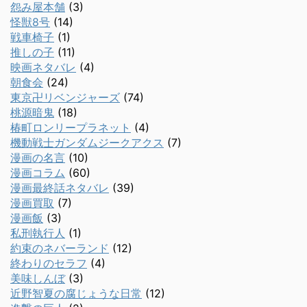
怨み屋本舗
(3)
怪獣8号
(14)
戦車椅子
(1)
推しの子
(11)
映画ネタバレ
(4)
朝食会
(24)
東京卍リベンジャーズ
(74)
桃源暗鬼
(18)
椿町ロンリープラネット
(4)
機動戦士ガンダムジークアクス
(7)
漫画の名言
(10)
漫画コラム
(60)
漫画最終話ネタバレ
(39)
漫画買取
(7)
漫画飯
(3)
私刑執行人
(1)
約束のネバーランド
(12)
終わりのセラフ
(4)
美味しんぼ
(3)
近野智夏の腐じょうな日常
(12)