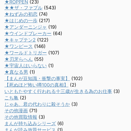
★ROPPEN
(23)
★★ザ・ファブル
(543)
★ねずみの初恋
(74)
★はじめの一歩
(217)
★アンダーニンジャ
(19)
★ウインドブレーカー
(64)
★キャプテン2
(122)
★ワンピース
(146)
★ワールドトリガー
(107)
★刃牙らへん
(55)
★宇宙人はいらない
(1)
★真なる男
(1)
【まんが豆知識・衝撃の事実】
(102)
【死ぬほど怖い噂100の真相】
(2)
いともたやすく行われる十三歳が生きる為のお仕事
(3)
こち亀
(2)
じゃあ、君の代わりに殺そうか
(3)
その他漫画
(71)
その他買取情報
(3)
まんが持ち込みシリーズ
(6)
まんが読み放題サービス
(1)