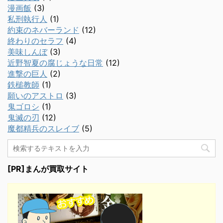
漫画飯
(3)
私刑執行人
(1)
約束のネバーランド
(12)
終わりのセラフ
(4)
美味しんぼ
(3)
近野智夏の腐じょうな日常
(12)
進撃の巨人
(2)
鉄槌教師
(1)
願いのアストロ
(3)
鬼ゴロシ
(1)
鬼滅の刃
(12)
魔都精兵のスレイブ
(5)
[PR]まんが買取サイト