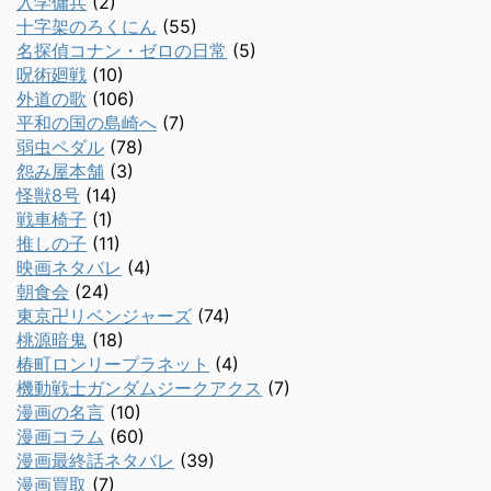
入学傭兵
(2)
十字架のろくにん
(55)
名探偵コナン・ゼロの日常
(5)
呪術廻戦
(10)
外道の歌
(106)
平和の国の島崎へ
(7)
弱虫ペダル
(78)
怨み屋本舗
(3)
怪獣8号
(14)
戦車椅子
(1)
推しの子
(11)
映画ネタバレ
(4)
朝食会
(24)
東京卍リベンジャーズ
(74)
桃源暗鬼
(18)
椿町ロンリープラネット
(4)
機動戦士ガンダムジークアクス
(7)
漫画の名言
(10)
漫画コラム
(60)
漫画最終話ネタバレ
(39)
漫画買取
(7)