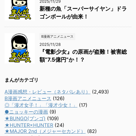
2025/11/29
新種の魚「スーパーサイヤン」ドラ
ゴンボールが由来！
B漫画アニメニュース
2025/11/28
『電影少女』の原画が盗難！被害総
額“7.5億円”か！？
まんがカテゴリ
A漫画感想・レビュー（ネタバレあり）
(2,493)
B漫画アニメニュース
(126)
◎「漫才女子！」「漫才少女！」
(17)
●ニョッキーの漫画
(9)
★BUNGO(ブンゴ)
(109)
★HUNTER×HUNTER
(24)
★MAJOR 2nd（メジャーセカンド）
(82)