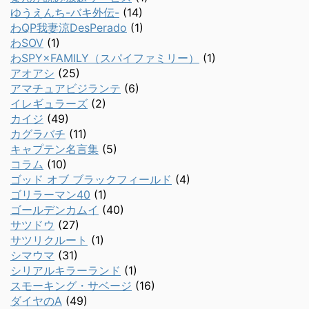
ゆうえんち-バキ外伝-
(14)
わQP我妻涼DesPerado
(1)
わSOV
(1)
わSPY×FAMILY（スパイファミリー）
(1)
アオアシ
(25)
アマチュアビジランテ
(6)
イレギュラーズ
(2)
カイジ
(49)
カグラバチ
(11)
キャプテン名言集
(5)
コラム
(10)
ゴッド オブ ブラックフィールド
(4)
ゴリラーマン40
(1)
ゴールデンカムイ
(40)
サツドウ
(27)
サツリクルート
(1)
シマウマ
(31)
シリアルキラーランド
(1)
スモーキング・サベージ
(16)
ダイヤのA
(49)