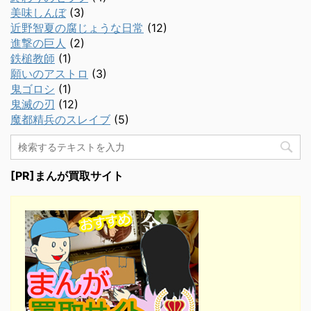
美味しんぼ
(3)
近野智夏の腐じょうな日常
(12)
進撃の巨人
(2)
鉄槌教師
(1)
願いのアストロ
(3)
鬼ゴロシ
(1)
鬼滅の刃
(12)
魔都精兵のスレイブ
(5)
[PR]まんが買取サイト