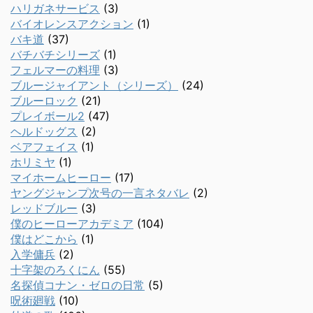
ハリガネサービス
(3)
バイオレンスアクション
(1)
バキ道
(37)
バチバチシリーズ
(1)
フェルマーの料理
(3)
ブルージャイアント（シリーズ）
(24)
ブルーロック
(21)
プレイボール2
(47)
ヘルドッグス
(2)
ベアフェイス
(1)
ホリミヤ
(1)
マイホームヒーロー
(17)
ヤングジャンプ次号の一言ネタバレ
(2)
レッドブルー
(3)
僕のヒーローアカデミア
(104)
僕はどこから
(1)
入学傭兵
(2)
十字架のろくにん
(55)
名探偵コナン・ゼロの日常
(5)
呪術廻戦
(10)