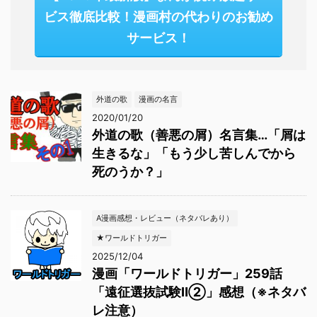
ビス徹底比較！漫画村の代わりのお勧め
サービス！
外道の歌
漫画の名言
2020/01/20
外道の歌（善悪の屑）名言集…「屑は
生きるな」「もう少し苦しんでから
死のうか？」
A漫画感想・レビュー（ネタバレあり）
★ワールドトリガー
2025/12/04
漫画「ワールドトリガー」259話
「遠征選抜試験Ⅱ②」感想（※ネタバ
レ注意）