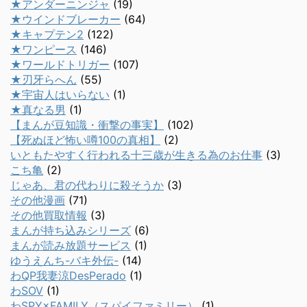
★アンダーニンジャ
(19)
★ウインドブレーカー
(64)
★キャプテン2
(122)
★ワンピース
(146)
★ワールドトリガー
(107)
★刃牙らへん
(55)
★宇宙人はいらない
(1)
★真なる男
(1)
【まんが豆知識・衝撃の事実】
(102)
【死ぬほど怖い噂100の真相】
(2)
いともたやすく行われる十三歳が生きる為のお仕事
(3)
こち亀
(2)
じゃあ、君の代わりに殺そうか
(3)
その他漫画
(71)
その他買取情報
(3)
まんが持ち込みシリーズ
(6)
まんが読み放題サービス
(1)
ゆうえんち-バキ外伝-
(14)
わQP我妻涼DesPerado
(1)
わSOV
(1)
わSPY×FAMILY（スパイファミリー）
(1)