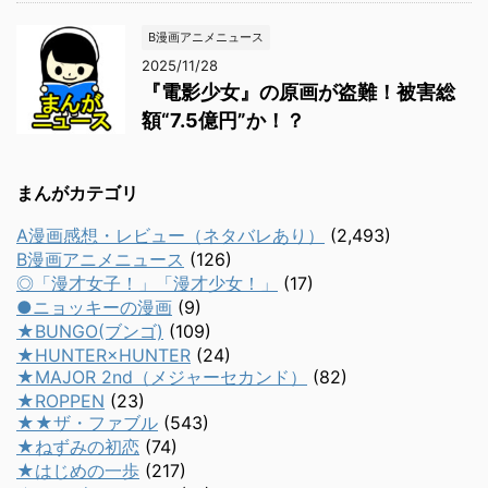
B漫画アニメニュース
2025/11/28
『電影少女』の原画が盗難！被害総
額“7.5億円”か！？
まんがカテゴリ
A漫画感想・レビュー（ネタバレあり）
(2,493)
B漫画アニメニュース
(126)
◎「漫才女子！」「漫才少女！」
(17)
●ニョッキーの漫画
(9)
★BUNGO(ブンゴ)
(109)
★HUNTER×HUNTER
(24)
★MAJOR 2nd（メジャーセカンド）
(82)
★ROPPEN
(23)
★★ザ・ファブル
(543)
★ねずみの初恋
(74)
★はじめの一歩
(217)