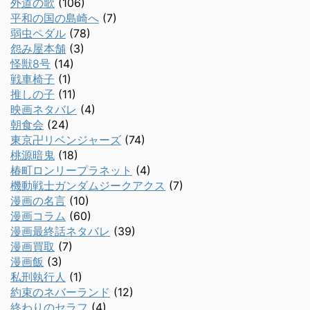
外道の歌
(106)
平和の国の島崎へ
(7)
弱虫ペダル
(78)
怨み屋本舗
(3)
怪獣8号
(14)
戦車椅子
(1)
推しの子
(11)
映画ネタバレ
(4)
朝食会
(24)
東京卍リベンジャーズ
(74)
桃源暗鬼
(18)
椿町ロンリープラネット
(4)
機動戦士ガンダムジークアクス
(7)
漫画の名言
(10)
漫画コラム
(60)
漫画最終話ネタバレ
(39)
漫画買取
(7)
漫画飯
(3)
私刑執行人
(1)
約束のネバーランド
(12)
終わりのセラフ
(4)