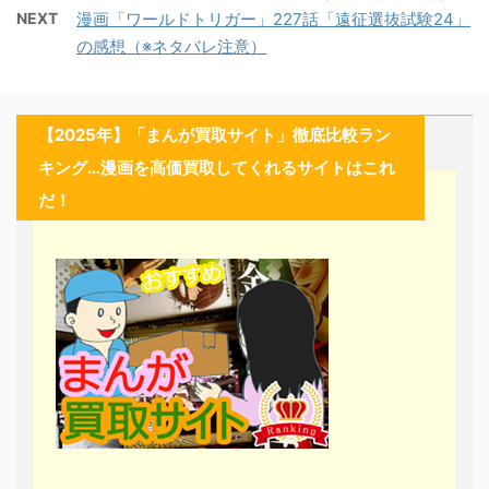
NEXT
漫画「ワールドトリガー」227話「遠征選抜試験24」
の感想（※ネタバレ注意）
【2025年】「まんが買取サイト」徹底比較ラン
キング…漫画を高価買取してくれるサイトはこれ
だ！