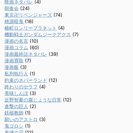
映画ネタバレ
(4)
朝食会
(24)
東京卍リベンジャーズ
(74)
桃源暗鬼
(18)
椿町ロンリープラネット
(4)
機動戦士ガンダムジークアクス
(7)
漫画の名言
(10)
漫画コラム
(60)
漫画最終話ネタバレ
(39)
漫画買取
(7)
漫画飯
(3)
私刑執行人
(1)
約束のネバーランド
(12)
終わりのセラフ
(4)
美味しんぼ
(3)
近野智夏の腐じょうな日常
(12)
進撃の巨人
(2)
鉄槌教師
(1)
願いのアストロ
(3)
鬼ゴロシ
(1)
鬼滅の刃
(12)