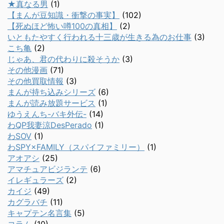
★真なる男
(1)
【まんが豆知識・衝撃の事実】
(102)
【死ぬほど怖い噂100の真相】
(2)
いともたやすく行われる十三歳が生きる為のお仕事
(3)
こち亀
(2)
じゃあ、君の代わりに殺そうか
(3)
その他漫画
(71)
その他買取情報
(3)
まんが持ち込みシリーズ
(6)
まんが読み放題サービス
(1)
ゆうえんち-バキ外伝-
(14)
わQP我妻涼DesPerado
(1)
わSOV
(1)
わSPY×FAMILY（スパイファミリー）
(1)
アオアシ
(25)
アマチュアビジランテ
(6)
イレギュラーズ
(2)
カイジ
(49)
カグラバチ
(11)
キャプテン名言集
(5)