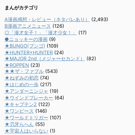
まんがカテゴリ
A漫画感想・レビュー（ネタバレあり）
(2,493)
B漫画アニメニュース
(126)
◎「漫才女子！」「漫才少女！」
(17)
●ニョッキーの漫画
(9)
★BUNGO(ブンゴ)
(109)
★HUNTER×HUNTER
(24)
★MAJOR 2nd（メジャーセカンド）
(82)
★ROPPEN
(23)
★★ザ・ファブル
(543)
★ねずみの初恋
(74)
★はじめの一歩
(217)
★アンダーニンジャ
(19)
★ウインドブレーカー
(64)
★キャプテン2
(122)
★ワンピース
(146)
★ワールドトリガー
(107)
★刃牙らへん
(55)
★宇宙人はいらない
(1)