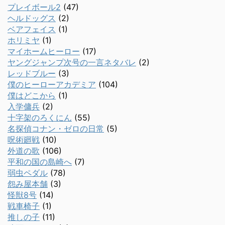
プレイボール2
(47)
ヘルドッグス
(2)
ベアフェイス
(1)
ホリミヤ
(1)
マイホームヒーロー
(17)
ヤングジャンプ次号の一言ネタバレ
(2)
レッドブルー
(3)
僕のヒーローアカデミア
(104)
僕はどこから
(1)
入学傭兵
(2)
十字架のろくにん
(55)
名探偵コナン・ゼロの日常
(5)
呪術廻戦
(10)
外道の歌
(106)
平和の国の島崎へ
(7)
弱虫ペダル
(78)
怨み屋本舗
(3)
怪獣8号
(14)
戦車椅子
(1)
推しの子
(11)