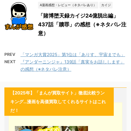
A漫画感想・レビュー（ネタバレあり）
カイジ
「賭博堕天録カイジ24億脱出編」
437話「贖罪」の感想（※ネタバレ注
意）
PREV
「マンガ大賞2025」第1位は「ありす、宇宙までも」
NEXT
『アンダーニンジャ』139話「真実をお話しします」
の感想（※ネタバレ注意）
【2025年】「まんが買取サイト」徹底比較ラン
キング…漫画を高価買取してくれるサイトはこれ
だ！