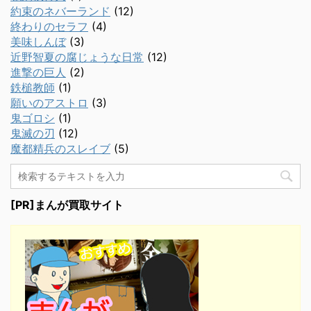
約束のネバーランド
(12)
終わりのセラフ
(4)
美味しんぼ
(3)
近野智夏の腐じょうな日常
(12)
進撃の巨人
(2)
鉄槌教師
(1)
願いのアストロ
(3)
鬼ゴロシ
(1)
鬼滅の刃
(12)
魔都精兵のスレイブ
(5)
[PR]まんが買取サイト