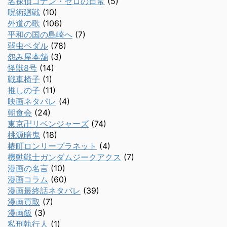
名探偵コナン・ゼロの日常
(5)
呪術廻戦
(10)
外道の歌
(106)
平和の国の島崎へ
(7)
弱虫ペダル
(78)
怨み屋本舗
(3)
怪獣8号
(14)
戦車椅子
(1)
推しの子
(11)
映画ネタバレ
(4)
朝食会
(24)
東京卍リベンジャーズ
(74)
桃源暗鬼
(18)
椿町ロンリープラネット
(4)
機動戦士ガンダムジークアクス
(7)
漫画の名言
(10)
漫画コラム
(60)
漫画最終話ネタバレ
(39)
漫画買取
(7)
漫画飯
(3)
私刑執行人
(1)