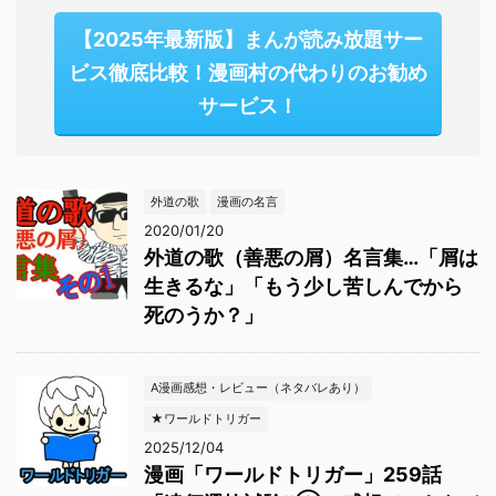
【2025年最新版】まんが読み放題サー
ビス徹底比較！漫画村の代わりのお勧め
サービス！
外道の歌
漫画の名言
2020/01/20
外道の歌（善悪の屑）名言集…「屑は
生きるな」「もう少し苦しんでから
死のうか？」
A漫画感想・レビュー（ネタバレあり）
★ワールドトリガー
2025/12/04
漫画「ワールドトリガー」259話