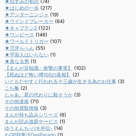
★ねずみの初恋
(74)
★はじめの一歩
(217)
★アンダーニンジャ
(19)
★ウインドブレーカー
(64)
★キャプテン2
(122)
★ワンピース
(146)
★ワールドトリガー
(107)
★刃牙らへん
(55)
★宇宙人はいらない
(1)
★真なる男
(1)
【まんが豆知識・衝撃の事実】
(102)
【死ぬほど怖い噂100の真相】
(2)
いともたやすく行われる十三歳が生きる為のお仕事
(3)
こち亀
(2)
じゃあ、君の代わりに殺そうか
(3)
その他漫画
(71)
その他買取情報
(3)
まんが持ち込みシリーズ
(6)
まんが読み放題サービス
(1)
ゆうえんち-バキ外伝-
(14)
わQP我妻涼DesPerado
(1)