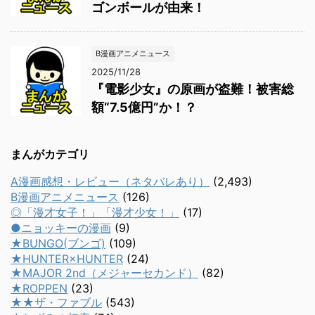
ゴンボールが由来！
B漫画アニメニュース
2025/11/28
『電影少女』の原画が盗難！被害総
額“7.5億円”か！？
まんがカテゴリ
A漫画感想・レビュー（ネタバレあり）
(2,493)
B漫画アニメニュース
(126)
◎「漫才女子！」「漫才少女！」
(17)
●ニョッキーの漫画
(9)
★BUNGO(ブンゴ)
(109)
★HUNTER×HUNTER
(24)
★MAJOR 2nd（メジャーセカンド）
(82)
★ROPPEN
(23)
★★ザ・ファブル
(543)