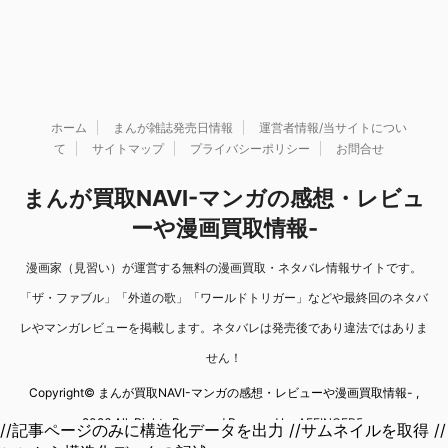
ホーム
まんが雑誌発売日情報
運営者情報/当サイトについ
て
サイトマップ
プライバシーポリシー
お問合せ
まんが買取NAVI-マンガの感想・レビュ
ーや漫画買取情報-
漫画家（見習い）が運営する無料の漫画買取・ネタバレ情報サイトです。
「ザ・ファブル」「外道の歌」「ワールドトリガー」などや最終回のネタバ
レやマンガレビューを掲載します。ネタバレは発売後であり違法ではありま
せん！
Copyright© まんが買取NAVI-マンガの感想・レビューや漫画買取情報- ,
2026 All Rights Reserved Powered by
AFFINGER5
.
//記事ページのみに構造化データを出力 //サムネイルを取得 //