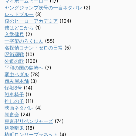
マイホームヒーロー
(17)
ヤングジャンプ次号の一言ネタバレ
(2)
レッドブルー
(3)
僕のヒーローアカデミア
(104)
僕はどこから
(1)
入学傭兵
(2)
十字架のろくにん
(55)
名探偵コナン・ゼロの日常
(5)
呪術廻戦
(10)
外道の歌
(106)
平和の国の島崎へ
(7)
弱虫ペダル
(78)
怨み屋本舗
(3)
怪獣8号
(14)
戦車椅子
(1)
推しの子
(11)
映画ネタバレ
(4)
朝食会
(24)
東京卍リベンジャーズ
(74)
桃源暗鬼
(18)
椿町ロンリープラネット
(4)