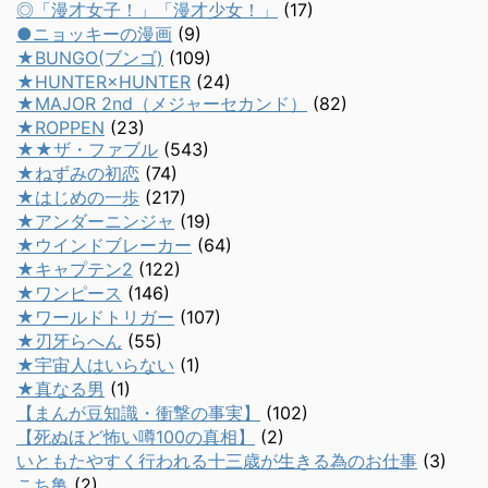
◎「漫才女子！」「漫才少女！」
(17)
●ニョッキーの漫画
(9)
★BUNGO(ブンゴ)
(109)
★HUNTER×HUNTER
(24)
★MAJOR 2nd（メジャーセカンド）
(82)
★ROPPEN
(23)
★★ザ・ファブル
(543)
★ねずみの初恋
(74)
★はじめの一歩
(217)
★アンダーニンジャ
(19)
★ウインドブレーカー
(64)
★キャプテン2
(122)
★ワンピース
(146)
★ワールドトリガー
(107)
★刃牙らへん
(55)
★宇宙人はいらない
(1)
★真なる男
(1)
【まんが豆知識・衝撃の事実】
(102)
【死ぬほど怖い噂100の真相】
(2)
いともたやすく行われる十三歳が生きる為のお仕事
(3)
こち亀
(2)