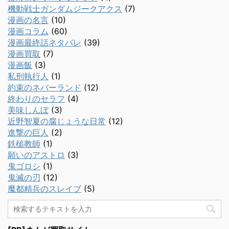
機動戦士ガンダムジークアクス
(7)
漫画の名言
(10)
漫画コラム
(60)
漫画最終話ネタバレ
(39)
漫画買取
(7)
漫画飯
(3)
私刑執行人
(1)
約束のネバーランド
(12)
終わりのセラフ
(4)
美味しんぼ
(3)
近野智夏の腐じょうな日常
(12)
進撃の巨人
(2)
鉄槌教師
(1)
願いのアストロ
(3)
鬼ゴロシ
(1)
鬼滅の刃
(12)
魔都精兵のスレイブ
(5)