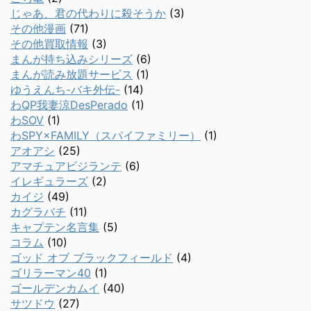
じゃあ、君の代わりに殺そうか
(3)
その他漫画
(71)
その他買取情報
(3)
まんが持ち込みシリーズ
(6)
まんが読み放題サービス
(1)
ゆうえんち-バキ外伝-
(14)
わQP我妻涼DesPerado
(1)
わSOV
(1)
わSPY×FAMILY（スパイファミリー）
(1)
アオアシ
(25)
アマチュアビジランテ
(6)
イレギュラーズ
(2)
カイジ
(49)
カグラバチ
(11)
キャプテン名言集
(5)
コラム
(10)
ゴッド オブ ブラックフィールド
(4)
ゴリラーマン40
(1)
ゴールデンカムイ
(40)
サツドウ
(27)