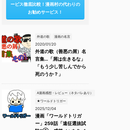
ービス徹底比較！漫画村の代わりの
お勧めサービス！
外道の歌
漫画の名言
2020/01/20
外道の歌（善悪の屑）名
言集…「屑は生きるな」
「もう少し苦しんでから
死のうか？」
A漫画感想・レビュー（ネタバレあり）
★ワールドトリガー
2025/12/04
漫画「ワールドトリガ
ー」259話「遠征選抜試