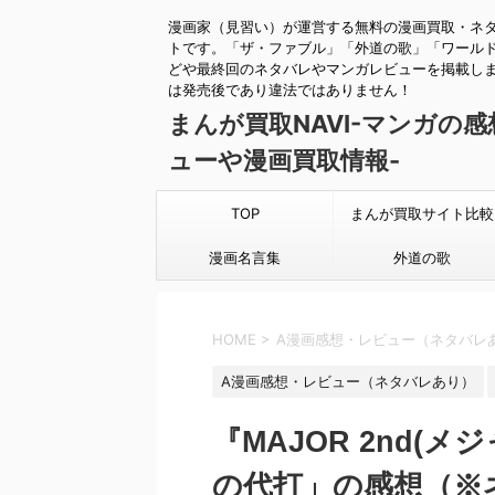
漫画家（見習い）が運営する無料の漫画買取・ネ
トです。「ザ・ファブル」「外道の歌」「ワール
どや最終回のネタバレやマンガレビューを掲載し
は発売後であり違法ではありません！
まんが買取NAVI-マンガの
ューや漫画買取情報-
TOP
まんが買取サイト比較
漫画名言集
外道の歌
HOME
>
A漫画感想・レビュー（ネタバレ
A漫画感想・レビュー（ネタバレあり）
『MAJOR 2nd(
の代打」の感想（※