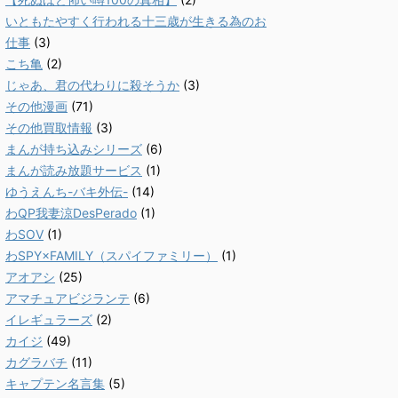
いともたやすく行われる十三歳が生きる為のお
仕事
(3)
こち亀
(2)
じゃあ、君の代わりに殺そうか
(3)
その他漫画
(71)
その他買取情報
(3)
まんが持ち込みシリーズ
(6)
まんが読み放題サービス
(1)
ゆうえんち-バキ外伝-
(14)
わQP我妻涼DesPerado
(1)
わSOV
(1)
わSPY×FAMILY（スパイファミリー）
(1)
アオアシ
(25)
アマチュアビジランテ
(6)
イレギュラーズ
(2)
カイジ
(49)
カグラバチ
(11)
キャプテン名言集
(5)