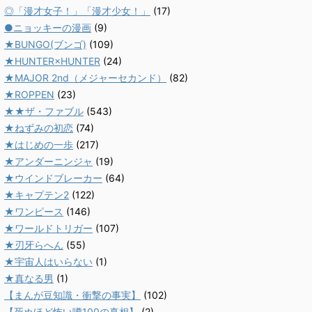
◎「漫才女子！」「漫才少女！」
(17)
●ニョッキーの漫画
(9)
★BUNGO(ブンゴ)
(109)
★HUNTER×HUNTER
(24)
★MAJOR 2nd（メジャーセカンド）
(82)
★ROPPEN
(23)
★★ザ・ファブル
(543)
★ねずみの初恋
(74)
★はじめの一歩
(217)
★アンダーニンジャ
(19)
★ウインドブレーカー
(64)
★キャプテン2
(122)
★ワンピース
(146)
★ワールドトリガー
(107)
★刃牙らへん
(55)
★宇宙人はいらない
(1)
★真なる男
(1)
【まんが豆知識・衝撃の事実】
(102)
【死ぬほど怖い噂100の真相】
(2)