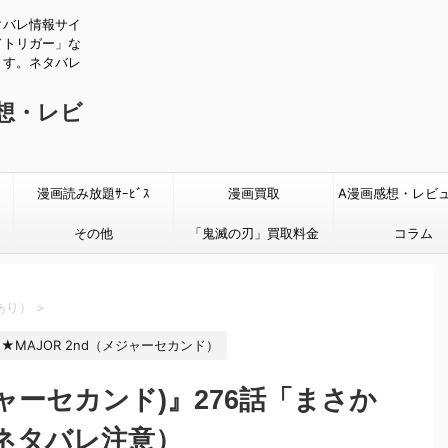
タバレ情報サイ
ドトリガー」な
ます。ネタバレ
感想・レビ
漫画読み放題ｻｰﾋﾞｽ
漫画買取
A漫画感想・レビ
その他
「鬼滅の刃」買取料金
タバレあり
コラム
あり）
>
★MAJOR 2nd（メジャーセカンド）
メジャーセカンド)』276話「まさか
ネタバレ注意）