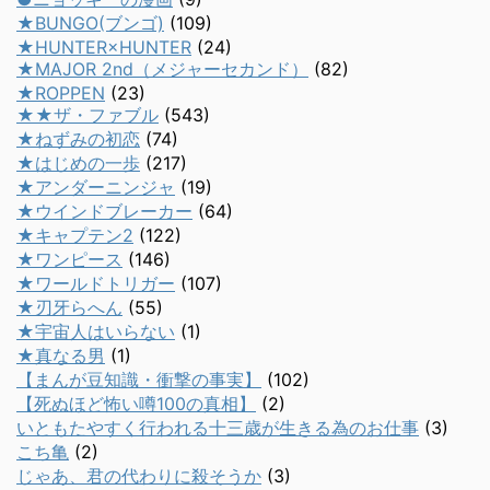
★BUNGO(ブンゴ)
(109)
★HUNTER×HUNTER
(24)
★MAJOR 2nd（メジャーセカンド）
(82)
★ROPPEN
(23)
★★ザ・ファブル
(543)
★ねずみの初恋
(74)
★はじめの一歩
(217)
★アンダーニンジャ
(19)
★ウインドブレーカー
(64)
★キャプテン2
(122)
★ワンピース
(146)
★ワールドトリガー
(107)
★刃牙らへん
(55)
★宇宙人はいらない
(1)
★真なる男
(1)
【まんが豆知識・衝撃の事実】
(102)
【死ぬほど怖い噂100の真相】
(2)
いともたやすく行われる十三歳が生きる為のお仕事
(3)
こち亀
(2)
じゃあ、君の代わりに殺そうか
(3)