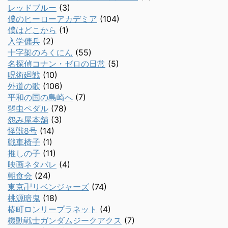
レッドブルー
(3)
僕のヒーローアカデミア
(104)
僕はどこから
(1)
入学傭兵
(2)
十字架のろくにん
(55)
名探偵コナン・ゼロの日常
(5)
呪術廻戦
(10)
外道の歌
(106)
平和の国の島崎へ
(7)
弱虫ペダル
(78)
怨み屋本舗
(3)
怪獣8号
(14)
戦車椅子
(1)
推しの子
(11)
映画ネタバレ
(4)
朝食会
(24)
東京卍リベンジャーズ
(74)
桃源暗鬼
(18)
椿町ロンリープラネット
(4)
機動戦士ガンダムジークアクス
(7)