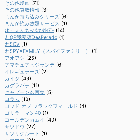
その他漫画
(71)
その他買取情報
(3)
まんが持ち込みシリーズ
(6)
まんが読み放題サービス
(1)
ゆうえんち-バキ外伝-
(14)
わQP我妻涼DesPerado
(1)
わSOV
(1)
わSPY×FAMILY（スパイファミリー）
(1)
アオアシ
(25)
アマチュアビジランテ
(6)
イレギュラーズ
(2)
カイジ
(49)
カグラバチ
(11)
キャプテン名言集
(5)
コラム
(10)
ゴッド オブ ブラックフィールド
(4)
ゴリラーマン40
(1)
ゴールデンカムイ
(40)
サツドウ
(27)
サツリクルート
(1)