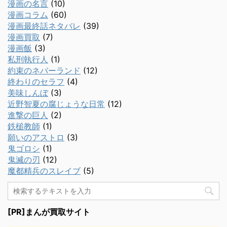
漫画の名言
(10)
漫画コラム
(60)
漫画最終話ネタバレ
(39)
漫画買取
(7)
漫画飯
(3)
私刑執行人
(1)
約束のネバーランド
(12)
終わりのセラフ
(4)
美味しんぼ
(3)
近野智夏の腐じょうな日常
(12)
進撃の巨人
(2)
鉄槌教師
(1)
願いのアストロ
(3)
鬼ゴロシ
(1)
鬼滅の刃
(12)
魔都精兵のスレイブ
(5)
[PR]まんが買取サイト