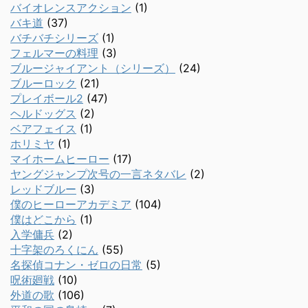
バイオレンスアクション
(1)
バキ道
(37)
バチバチシリーズ
(1)
フェルマーの料理
(3)
ブルージャイアント（シリーズ）
(24)
ブルーロック
(21)
プレイボール2
(47)
ヘルドッグス
(2)
ベアフェイス
(1)
ホリミヤ
(1)
マイホームヒーロー
(17)
ヤングジャンプ次号の一言ネタバレ
(2)
レッドブルー
(3)
僕のヒーローアカデミア
(104)
僕はどこから
(1)
入学傭兵
(2)
十字架のろくにん
(55)
名探偵コナン・ゼロの日常
(5)
呪術廻戦
(10)
外道の歌
(106)