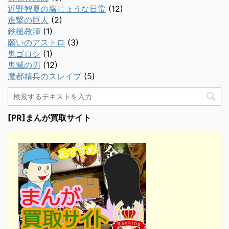
近野智夏の腐じょうな日常
(12)
進撃の巨人
(2)
鉄槌教師
(1)
願いのアストロ
(3)
鬼ゴロシ
(1)
鬼滅の刃
(12)
魔都精兵のスレイブ
(5)
[PR]まんが買取サイト