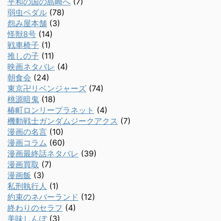
平和の国の島崎へ
(7)
弱虫ペダル
(78)
怨み屋本舗
(3)
怪獣8号
(14)
戦車椅子
(1)
推しの子
(11)
映画ネタバレ
(4)
朝食会
(24)
東京卍リベンジャーズ
(74)
桃源暗鬼
(18)
椿町ロンリープラネット
(4)
機動戦士ガンダムジークアクス
(7)
漫画の名言
(10)
漫画コラム
(60)
漫画最終話ネタバレ
(39)
漫画買取
(7)
漫画飯
(3)
私刑執行人
(1)
約束のネバーランド
(12)
終わりのセラフ
(4)
美味しんぼ
(3)