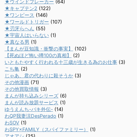
★ウインドブレーカー
(64)
★キャプテン2
(122)
★ワンピース
(146)
★ワールドトリガー
(107)
★刃牙らへん
(55)
★宇宙人はいらない
(1)
★真なる男
(1)
【まんが豆知識・衝撃の事実】
(102)
【死ぬほど怖い噂100の真相】
(2)
いともたやすく行われる十三歳が生きる為のお仕事
(3)
こち亀
(2)
じゃあ、君の代わりに殺そうか
(3)
その他漫画
(71)
その他買取情報
(3)
まんが持ち込みシリーズ
(6)
まんが読み放題サービス
(1)
ゆうえんち-バキ外伝-
(14)
わQP我妻涼DesPerado
(1)
わSOV
(1)
わSPY×FAMILY（スパイファミリー）
(1)
アオアシ
(25)