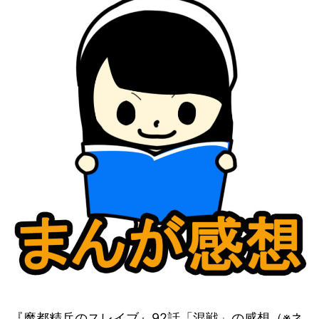
『魔都精兵のスレイブ』92話「混戦」の感想（※ネ