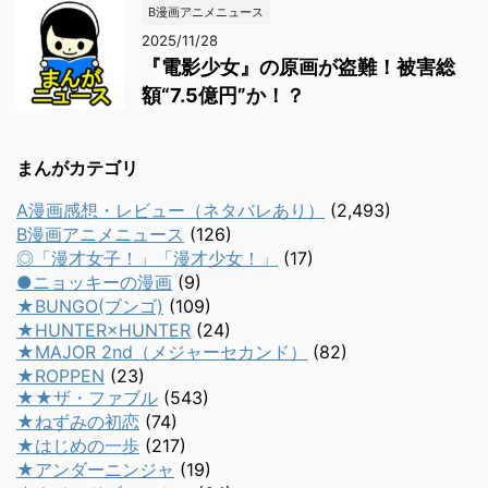
B漫画アニメニュース
2025/11/28
『電影少女』の原画が盗難！被害総
額“7.5億円”か！？
まんがカテゴリ
A漫画感想・レビュー（ネタバレあり）
(2,493)
B漫画アニメニュース
(126)
◎「漫才女子！」「漫才少女！」
(17)
●ニョッキーの漫画
(9)
★BUNGO(ブンゴ)
(109)
★HUNTER×HUNTER
(24)
★MAJOR 2nd（メジャーセカンド）
(82)
★ROPPEN
(23)
★★ザ・ファブル
(543)
★ねずみの初恋
(74)
★はじめの一歩
(217)
★アンダーニンジャ
(19)