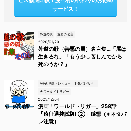
ビス徹底比較！漫画村の代わりのお勧め
サービス！
外道の歌
漫画の名言
2020/01/20
外道の歌（善悪の屑）名言集…「屑は
生きるな」「もう少し苦しんでから
死のうか？」
A漫画感想・レビュー（ネタバレあり）
★ワールドトリガー
2025/12/04
漫画「ワールドトリガー」259話
「遠征選抜試験Ⅱ②」感想（※ネタバ
レ注意）