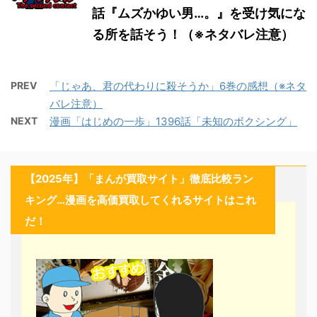
話『ムズかゆい男…。』を受け気にな
る所を話そう！（※ネタバレ注意）
PREV
「じゃあ、君の代わりに殺そうか」6巻の感想（※ネタ
バレ注意）
NEXT
漫画「はじめの一歩」1396話「未知のボクシング」
【2025年】「まんが買取サイト」徹底比較ラン
キング…漫画を高価買取してくれるサイトはこれ
だ！